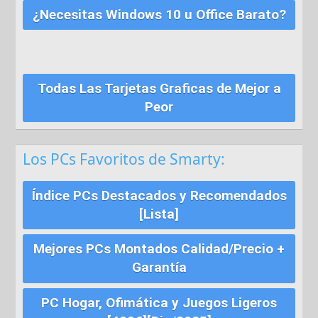
¿Necesitas Windows 10 u Office Barato?
Todas Las Tarjetas Graficas de Mejor a
Peor
Los PCs Favoritos de Smarty:
Índice PCs Destacados y Recomendados
[Lista]
Mejores PCs Montados Calidad/Precio +
Garantía
PC Hogar, Ofimática y Juegos Ligeros