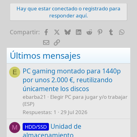
Hay que estar conectado o registrado para
responder aquí.
Facebook
X
Bluesky
LinkedIn
Reddit
Pinterest
Tumblr
Wha
Compartir:
E-mail
Enlace
Últimos mensajes
PC gaming montado para 1440p
E
por unos 2.000 €, reutilizando
únicamente los discos
ebarba21
Elegir PC para jugar y/o trabajar
(ESP)
Respuestas
1
29 Jul 2026
Unidad de
HDD/SSD
M
almacenamiento