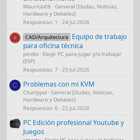
Mauricio06
General [Dudas, Noticias,
Hardware y Debates]
Respuestas
1
24 Jul 2026
Equipo de trabajo
CAD/Arquitectura
para oficina técnica
pindio
Elegir PC para jugar y/o trabajar
(ESP)
Respuestas
7
23 Jul 2026
Problemas con mi KVM
C
Charlypol
General [Dudas, Noticias,
Hardware y Debates]
Respuestas
0
22 Jul 2026
PC Edición profesional Youtube y
Juegos
smarty
Elegir PC para jugar y/o trabajar