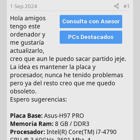
d
1 Sep 2024
#1
e
Hola amigos
i
Consulta con Asesor
n
tengo este
i
ordenador y
PCs Destacados
c
me gustaría
i
actualizarlo,
o
creo que aun le puedo sacar partido jeje.
La idea es mantener la placa y
procesador, nunca he tenido problemas
pero ya del resto creo que me quedo
obsoleto.
Espero sugerencias:
Placa Base:
Asus-H97 PRO
Memoria Ram:
8 GB / DDR3
Procesador:
Intel(R) Core(TM) i7-4790
CPU @ 3.60GHz, 3601 Mhz, 4