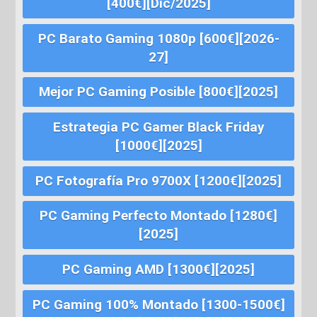
[400€][Dic/2025]
PC Barato Gaming 1080p [600€][2026-
27]
Mejor PC Gaming Posible [800€][2025]
Estrategia PC Gamer Black Friday
[1000€][2025]
PC Fotografía Pro 9700X [1200€][2025]
PC Gaming Perfecto Montado [1280€]
[2025]
PC Gaming AMD [1300€][2025]
PC Gaming 100% Montado [1300-1500€]