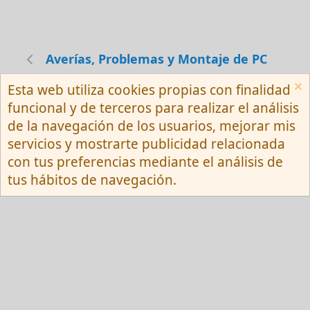
Averías, Problemas y Montaje de PC
Esta web utiliza cookies propias con finalidad
Español (Neutro) Tu
funcional y de terceros para realizar el análisis
Contactarnos
Términos y reglas
de la navegación de los usuarios, mejorar mis
Privacy policy
Ayuda
R
servicios y mostrarte publicidad relacionada
S
S
con tus preferencias mediante el análisis de
®
Community platform by XenForo
© 2010-
tus hábitos de navegación.
2026 XenForo Ltd.