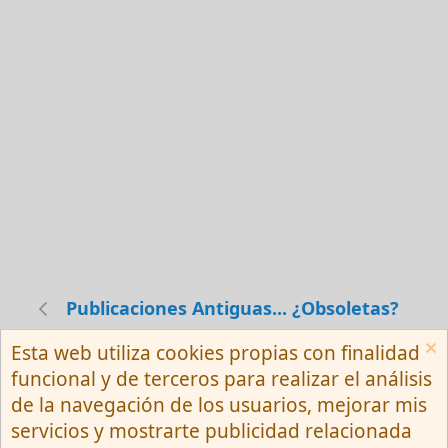
Publicaciones Antiguas... ¿Obsoletas?
Esta web utiliza cookies propias con finalidad
Español (Neutro) Tu
funcional y de terceros para realizar el análisis
Contactarnos
Términos y reglas
de la navegación de los usuarios, mejorar mis
Privacy policy
Ayuda
R
servicios y mostrarte publicidad relacionada
S