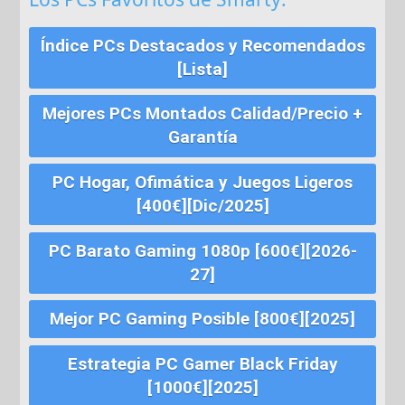
Índice PCs Destacados y Recomendados
[Lista]
Mejores PCs Montados Calidad/Precio +
Garantía
PC Hogar, Ofimática y Juegos Ligeros
[400€][Dic/2025]
PC Barato Gaming 1080p [600€][2026-
27]
Mejor PC Gaming Posible [800€][2025]
Estrategia PC Gamer Black Friday
[1000€][2025]