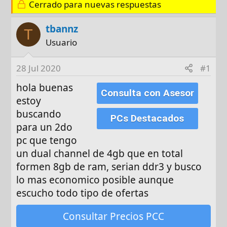
o
h
q
Cerrado para nuevas respuestas
r
a
u
d
e
tbannz
T
e
t
Usuario
i
a
n
s
28 Jul 2020
#1
i
c
hola buenas
Consulta con Asesor
i
estoy
o
buscando
PCs Destacados
para un 2do
pc que tengo
un dual channel de 4gb que en total
formen 8gb de ram, serian ddr3 y busco
lo mas economico posible aunque
escucho todo tipo de ofertas
Consultar Precios PCC