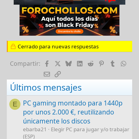
Cerrado para nuevas respuestas
Facebook
X
Bluesky
LinkedIn
Reddit
Pinterest
Tumblr
Wha
Compartir:
E-mail
Enlace
Últimos mensajes
PC gaming montado para 1440p
E
por unos 2.000 €, reutilizando
únicamente los discos
ebarba21
Elegir PC para jugar y/o trabajar
(ESP)