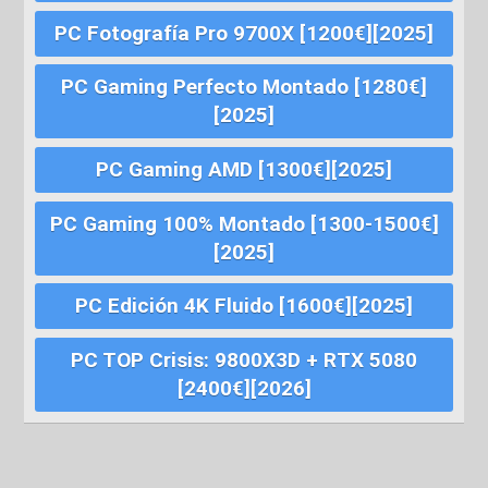
PC Fotografía Pro 9700X [1200€][2025]
PC Gaming Perfecto Montado [1280€]
[2025]
PC Gaming AMD [1300€][2025]
PC Gaming 100% Montado [1300-1500€]
[2025]
PC Edición 4K Fluido [1600€][2025]
PC TOP Crisis: 9800X3D + RTX 5080
[2400€][2026]