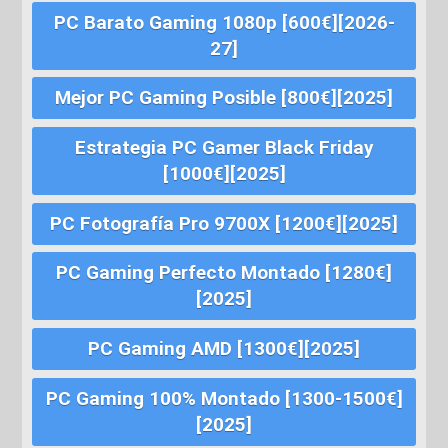
PC Barato Gaming 1080p [600€][2026-
27]
Mejor PC Gaming Posible [800€][2025]
Estrategia PC Gamer Black Friday
[1000€][2025]
PC Fotografía Pro 9700X [1200€][2025]
PC Gaming Perfecto Montado [1280€]
[2025]
PC Gaming AMD [1300€][2025]
PC Gaming 100% Montado [1300-1500€]
[2025]