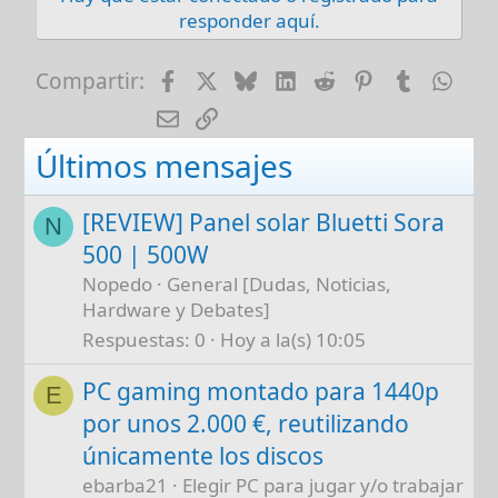
responder aquí.
Facebook
X
Bluesky
LinkedIn
Reddit
Pinterest
Tumblr
Wha
Compartir:
E-mail
Enlace
Últimos mensajes
[REVIEW] Panel solar Bluetti Sora
N
500 | 500W
Nopedo
General [Dudas, Noticias,
Hardware y Debates]
Respuestas
0
Hoy a la(s) 10:05
PC gaming montado para 1440p
E
por unos 2.000 €, reutilizando
únicamente los discos
ebarba21
Elegir PC para jugar y/o trabajar