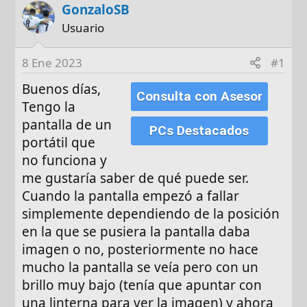
o
h
q
GonzaloSB
r
a
u
Usuario
d
e
e
t
8 Ene 2023
#1
i
a
n
s
Buenos días,
Consulta con Asesor
i
Tengo la
c
pantalla de un
i
PCs Destacados
portátil que
o
no funciona y
me gustaría saber de qué puede ser.
Cuando la pantalla empezó a fallar
simplemente dependiendo de la posición
en la que se pusiera la pantalla daba
imagen o no, posteriormente no hace
mucho la pantalla se veía pero con un
brillo muy bajo (tenía que apuntar con
una linterna para ver la imagen) y ahora