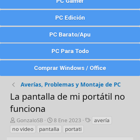
PC Gamer
PC Edición
PC Barato/Apu
PC Para Todo
Comprar Windows / Office
Averías, Problemas y Montaje de PC
La pantalla de mi portátil no
funciona
A
F
E
GonzaloSB
8 Ene 2023
avería
u
e
t
no video
pantalla
portati
t
c
i