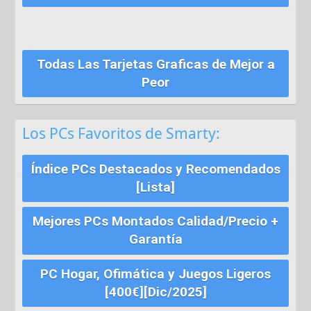
Todas Las Tarjetas Graficas de Mejor a
Peor
Los PCs Favoritos de Smarty:
Índice PCs Destacados y Recomendados
[Lista]
Mejores PCs Montados Calidad/Precio +
Garantía
PC Hogar, Ofimática y Juegos Ligeros
[400€][Dic/2025]