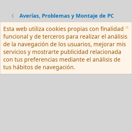
Averías, Problemas y Montaje de PC
Esta web utiliza cookies propias con finalidad
Español (Neutro) Tu
funcional y de terceros para realizar el análisis
Contactarnos
Términos y reglas
de la navegación de los usuarios, mejorar mis
Privacy policy
Ayuda
R
servicios y mostrarte publicidad relacionada
S
S
con tus preferencias mediante el análisis de
®
Community platform by XenForo
© 2010-
tus hábitos de navegación.
2026 XenForo Ltd.
Red Fansite.es