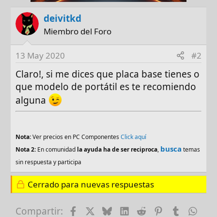
deivitkd
Miembro del Foro
13 May 2020
#2
Claro!, si me dices que placa base tienes o
que modelo de portátil es te recomiendo
alguna
Nota:
Ver precios en PC Componentes
Click aquí
busca
Nota 2:
En comunidad
la ayuda ha de ser reciproca
,
temas
sin respuesta y participa
Cerrado para nuevas respuestas
Facebook
X
Bluesky
LinkedIn
Reddit
Pinterest
Tumblr
Wha
Compartir: