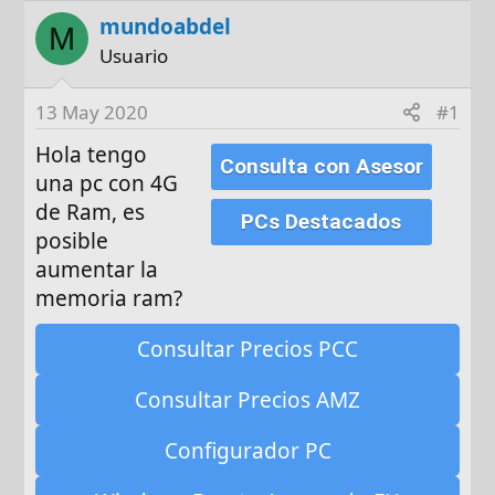
o
h
mundoabdel
r
a
M
d
Usuario
e
i
13 May 2020
#1
n
Hola tengo
i
Consulta con Asesor
una pc con 4G
c
i
de Ram, es
PCs Destacados
o
posible
aumentar la
memoria ram?
Consultar Precios PCC
Consultar Precios AMZ
Configurador PC