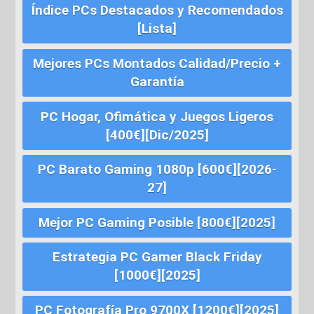
Índice PCs Destacados y Recomendados
[Lista]
Mejores PCs Montados Calidad/Precio +
Garantía
PC Hogar, Ofimática y Juegos Ligeros
[400€][Dic/2025]
PC Barato Gaming 1080p [600€][2026-
27]
Mejor PC Gaming Posible [800€][2025]
Estrategia PC Gamer Black Friday
[1000€][2025]
PC Fotografía Pro 9700X [1200€][2025]