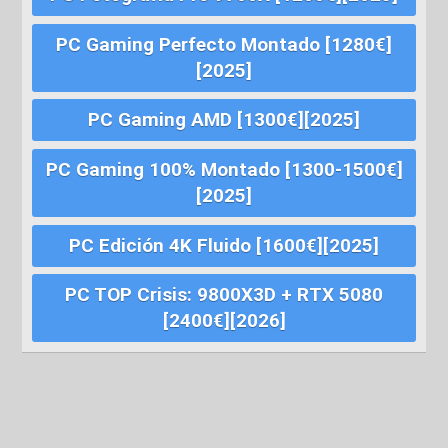
PC Gaming Perfecto Montado [1280€]
[2025]
PC Gaming AMD [1300€][2025]
PC Gaming 100% Montado [1300-1500€]
[2025]
PC Edición 4K Fluido [1600€][2025]
PC TOP Crisis: 9800X3D + RTX 5080
[2400€][2026]