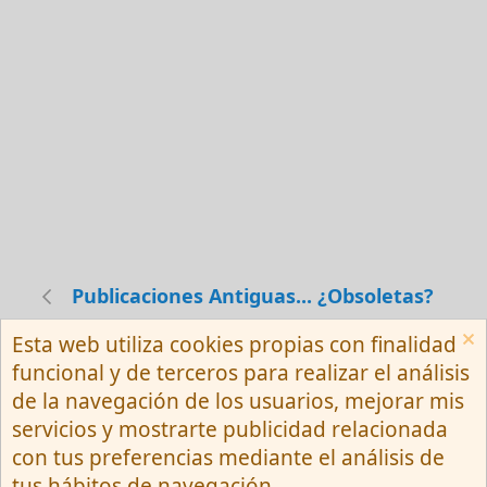
Publicaciones Antiguas... ¿Obsoletas?
Esta web utiliza cookies propias con finalidad
Español (Neutro) Tu
funcional y de terceros para realizar el análisis
Contactarnos
Términos y reglas
de la navegación de los usuarios, mejorar mis
Privacy policy
Ayuda
R
servicios y mostrarte publicidad relacionada
S
S
con tus preferencias mediante el análisis de
®
Community platform by XenForo
© 2010-
tus hábitos de navegación.