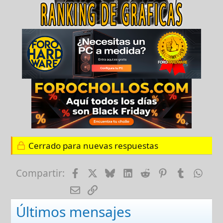
Cerrado para nuevas respuestas
Facebook
X
Bluesky
LinkedIn
Reddit
Pinterest
Tumblr
Wha
Compartir:
E-mail
Enlace
Últimos mensajes