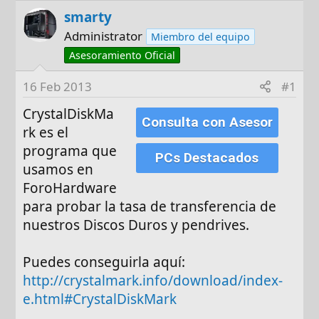
o
h
smarty
r
a
d
Administrator
Miembro del equipo
e
Asesoramiento Oficial
i
n
16 Feb 2013
#1
i
CrystalDiskMa
c
Consulta con Asesor
rk es el
i
programa que
o
PCs Destacados
usamos en
ForoHardware
para probar la tasa de transferencia de
nuestros Discos Duros y pendrives.
Puedes conseguirla aquí:
http://crystalmark.info/download/index-
e.html#CrystalDiskMark