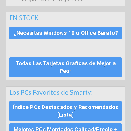
EN STOCK
¿Necesitas Windows 10 u Office Barato?
Todas Las Tarjetas Graficas de Mejor a
Peor
Los PCs Favoritos de Smarty:
Índice PCs Destacados y Recomendados
[Lista]
Mejores PCs Montados Calidad/Precio +