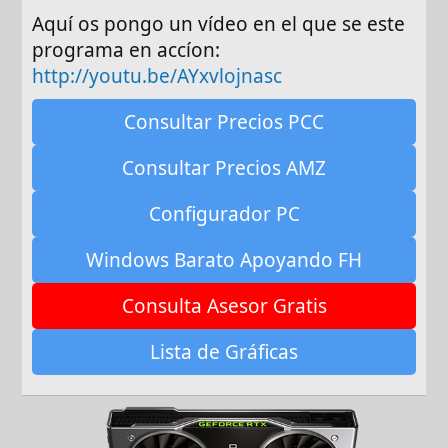
Aquí os pongo un vídeo en el que se este
programa en accíon:
http://youtu.be/AYxvlojnasc
Consultar Precios PCC
Consultar Precios AMZ
Configurador PC
Windows Barato Apoyando FH
Consulta Asesor Gratis
Lista de Gráficas