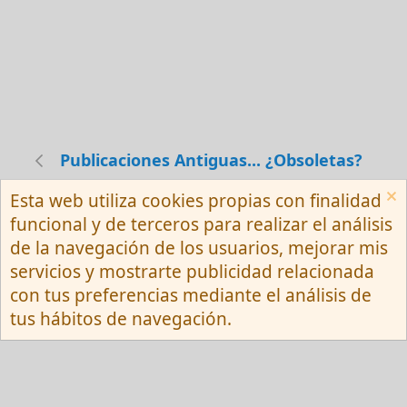
Publicaciones Antiguas... ¿Obsoletas?
Esta web utiliza cookies propias con finalidad
Español (Neutro) Tu
funcional y de terceros para realizar el análisis
Contactarnos
Términos y reglas
de la navegación de los usuarios, mejorar mis
Privacy policy
Ayuda
R
servicios y mostrarte publicidad relacionada
S
S
con tus preferencias mediante el análisis de
®
Community platform by XenForo
© 2010-
tus hábitos de navegación.
2026 XenForo Ltd.