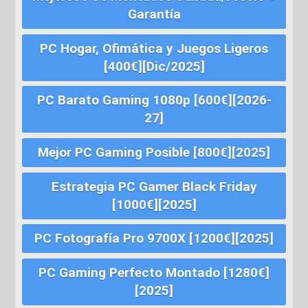
Garantía
PC Hogar, Ofimática y Juegos Ligeros
[400€][Dic/2025]
PC Barato Gaming 1080p [600€][2026-
27]
Mejor PC Gaming Posible [800€][2025]
Estrategia PC Gamer Black Friday
[1000€][2025]
PC Fotografía Pro 9700X [1200€][2025]
PC Gaming Perfecto Montado [1280€]
[2025]