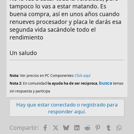
tampoco lo vas a estar matando. Es
buena compra, así en unos años cuando
renueves procesador y placa le darás esa
segunda vida sacándole todo el
rendimiento
Un saludo
Nota:
Ver precios en PC Componentes
Click aquí
busca
Nota 2:
En comunidad
la ayuda ha de ser reciproca
,
temas
sin respuesta y participa
Hay que estar conectado o registrado para
responder aquí.
Facebook
X
Bluesky
LinkedIn
Reddit
Pinterest
Tumblr
Wha
Compartir: