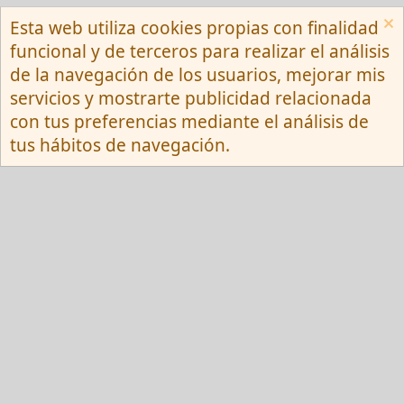
Esta web utiliza cookies propias con finalidad
Español (Neutro) Tu
funcional y de terceros para realizar el análisis
Contactarnos
Términos y reglas
de la navegación de los usuarios, mejorar mis
Privacy policy
Ayuda
R
servicios y mostrarte publicidad relacionada
S
S
con tus preferencias mediante el análisis de
®
Community platform by XenForo
© 2010-
tus hábitos de navegación.
2026 XenForo Ltd.
Red Fansite.es
Esta web usa cookies y participa en el Programa de Afiliados de Amazon EU, un
programa de publicidad para afiliados diseñado para ofrecer a sitios web un