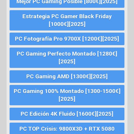
Mejor PC Gaming Posible [800€][2025]
Estrategia PC Gamer Black Friday
[1000€][2025]
PC Fotografía Pro 9700X [1200€][2025]
PC Gaming Perfecto Montado [1280€]
[2025]
PC Gaming AMD [1300€][2025]
PC Gaming 100% Montado [1300-1500€]
[2025]
PC Edición 4K Fluido [1600€][2025]
PC TOP Crisis: 9800X3D + RTX 5080