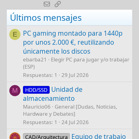
E-mail
Enlace
Últimos mensajes
PC gaming montado para 1440p
E
por unos 2.000 €, reutilizando
únicamente los discos
ebarba21
Elegir PC para jugar y/o trabajar
(ESP)
Respuestas
1
29 Jul 2026
Unidad de
HDD/SSD
M
almacenamiento
Mauricio06
General [Dudas, Noticias,
Hardware y Debates]
Respuestas
1
24 Jul 2026
Equipo de trabajo
CAD/Arquitectura