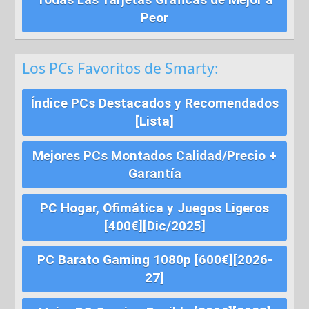
Peor
Los PCs Favoritos de Smarty:
Índice PCs Destacados y Recomendados
[Lista]
Mejores PCs Montados Calidad/Precio +
Garantía
PC Hogar, Ofimática y Juegos Ligeros
[400€][Dic/2025]
PC Barato Gaming 1080p [600€][2026-
27]