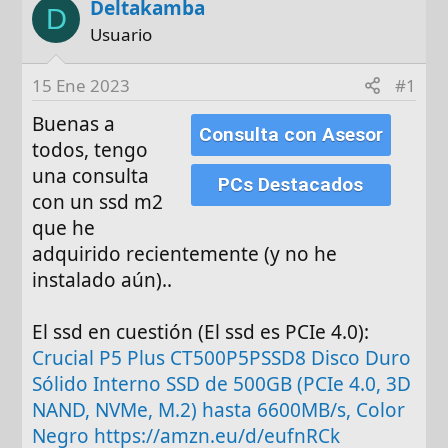
Deltakamba
t
c
D
o
h
Usuario
r
a
d
15 Ene 2023
#1
e
Buenas a
i
Consulta con Asesor
n
todos, tengo
i
una consulta
PCs Destacados
c
con un ssd m2
i
que he
o
adquirido recientemente (y no he
instalado aún)..
El ssd en cuestión (El ssd es PCIe 4.0):
Crucial P5 Plus CT500P5PSSD8 Disco Duro
Sólido Interno SSD de 500GB (PCIe 4.0, 3D
NAND, NVMe, M.2) hasta 6600MB/s, Color
Negro https://amzn.eu/d/eufnRCk