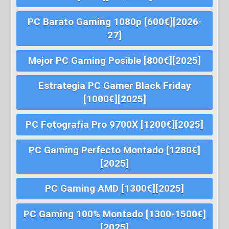
PC Barato Gaming 1080p [600€][2026-
27]
Mejor PC Gaming Posible [800€][2025]
Estrategia PC Gamer Black Friday
[1000€][2025]
PC Fotografía Pro 9700X [1200€][2025]
PC Gaming Perfecto Montado [1280€]
[2025]
PC Gaming AMD [1300€][2025]
PC Gaming 100% Montado [1300-1500€]
[2025]