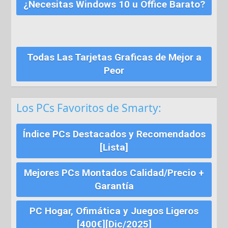
¿Necesitas Windows 10 u Office Barato?
Todas Las Tarjetas Graficas de Mejor a
Peor
Los PCs Favoritos de Smarty:
Índice PCs Destacados y Recomendados
[Lista]
Mejores PCs Montados Calidad/Precio +
Garantía
PC Hogar, Ofimática y Juegos Ligeros
[400€][Dic/2025]