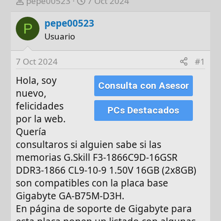
A
F
pepe00523
7 Oct 2024
u
e
pepe00523
t
c
P
o
h
Usuario
r
a
d
7 Oct 2024
#1
e
Hola, soy
i
Consulta con Asesor
n
nuevo,
i
felicidades
PCs Destacados
c
por la web.
i
Quería
o
consultaros si alguien sabe si las
memorias G.Skill F3-1866C9D-16GSR
DDR3-1866 CL9-10-9 1.50V 16GB (2x8GB)
son compatibles con la placa base
Gigabyte GA-B75M-D3H.
En página de soporte de Gigabyte para