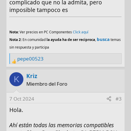
complicado que no la admita, pero
imposible tampoco es
Nota:
Ver precios en PC Componentes
Click aquí
busca
Nota 2:
En comunidad
la ayuda ha de ser reciproca
,
temas
sin respuesta y participa
pepe00523
R
e
a
Kriz
K
c
Miembro del Foro
t
i
7 Oct 2024
#3
o
n
Hola.
s
:
Ahí están todas las memorias compatibles