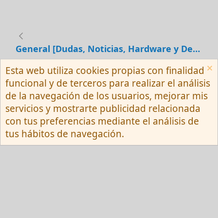
General [Dudas, Noticias, Hardware y Debates]
Esta web utiliza cookies propias con finalidad
Español (Neutro) Tu
funcional y de terceros para realizar el análisis
Contactarnos
Términos y reglas
de la navegación de los usuarios, mejorar mis
Privacy policy
Ayuda
R
servicios y mostrarte publicidad relacionada
S
S
con tus preferencias mediante el análisis de
®
Community platform by XenForo
© 2010-
tus hábitos de navegación.
2026 XenForo Ltd.