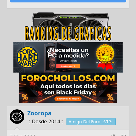
Zooropa
.::Desde 2014::.
Amigo Del Foro .:VIP:.