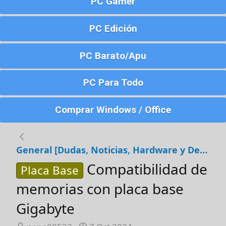
PC Gamer
PC Edición
PC Barato/Apu
PC Para Todo
Comprar Windows / Office
General [Dudas, Noticias, Hardware y Debates]
Compatibilidad de
Placa Base
memorias con placa base
Gigabyte