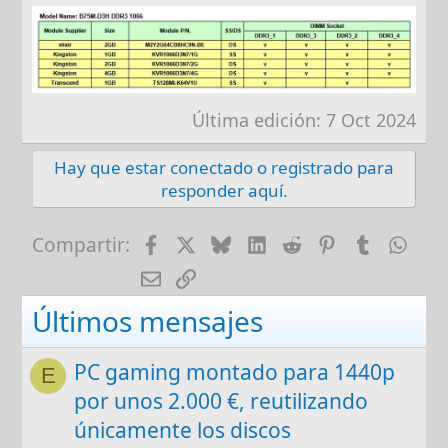
Última edición:
7 Oct 2024
Hay que estar conectado o registrado para
responder aquí.
Facebook
X
Bluesky
LinkedIn
Reddit
Pinterest
Tumblr
Wha
Compartir:
E-mail
Enlace
Últimos mensajes
PC gaming montado para 1440p
E
por unos 2.000 €, reutilizando
únicamente los discos