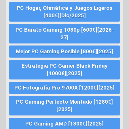
PC Hogar, Ofimática y Juegos Ligeros
[400€][Dic/2025]
PC Barato Gaming 1080p [600€][2026-
27]
Mejor PC Gaming Posible [800€][2025]
Estrategia PC Gamer Black Friday
[1000€][2025]
PC Fotografía Pro 9700X [1200€][2025]
PC Gaming Perfecto Montado [1280€]
[2025]
PC Gaming AMD [1300€][2025]