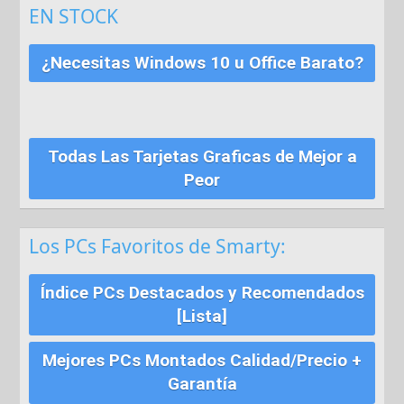
EN STOCK
¿Necesitas Windows 10 u Office Barato?
Todas Las Tarjetas Graficas de Mejor a
Peor
Los PCs Favoritos de Smarty:
Índice PCs Destacados y Recomendados
[Lista]
Mejores PCs Montados Calidad/Precio +
Garantía