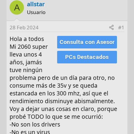
o
h
q
allstar
A
r
a
u
Usuario
d
e
e
t
28 Feb 2024
#1
i
a
n
s
Hola a todos
Consulta con Asesor
i
Mi 2060 super
c
lleva unos 4
i
PCs Destacados
años, jamás
o
tuve ningún
problema pero de un día para otro, no
consume más de 35v y se queda
estancada en los 300 mhz, así que el
rendimiento disminuye abismalmente.
Voy a dejar unas cosas en claro, porque
probé TODO lo que se me ocurrió:
-No son los drivers
-No es un virus