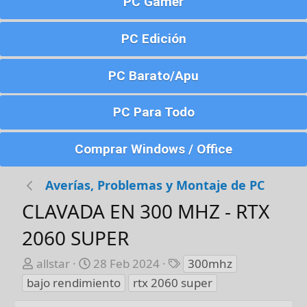
PC Gamer
PC Edición
PC Barato/Apu
PC Para Todo
Comprar Windows / Office
Averías, Problemas y Montaje de PC
CLAVADA EN 300 MHZ - RTX
2060 SUPER
A
F
E
allstar
28 Feb 2024
300mhz
u
e
t
bajo rendimiento
rtx 2060 super
t
c
i