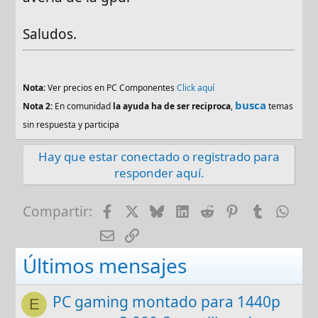
Saludos.
Nota:
Ver precios en PC Componentes
Click aquí
busca
Nota 2:
En comunidad
la ayuda ha de ser reciproca
,
temas
sin respuesta y participa
Hay que estar conectado o registrado para
responder aquí.
Facebook
X
Bluesky
LinkedIn
Reddit
Pinterest
Tumblr
Wha
Compartir:
E-mail
Enlace
Últimos mensajes
PC gaming montado para 1440p
E