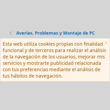
Averías, Problemas y Montaje de PC
Esta web utiliza cookies propias con finalidad
Español (Neutro) Tu
funcional y de terceros para realizar el análisis
Contactarnos
Términos y reglas
de la navegación de los usuarios, mejorar mis
Privacy policy
Ayuda
R
servicios y mostrarte publicidad relacionada
S
S
con tus preferencias mediante el análisis de
®
Community platform by XenForo
© 2010-
tus hábitos de navegación.
2026 XenForo Ltd.