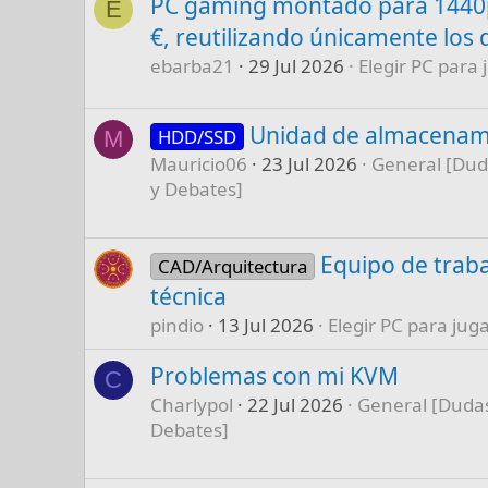
PC gaming montado para 1440p
E
€, reutilizando únicamente los 
ebarba21
29 Jul 2026
Elegir PC para 
Unidad de almacenam
HDD/SSD
M
Mauricio06
23 Jul 2026
General [Dud
y Debates]
Equipo de traba
CAD/Arquitectura
técnica
pindio
13 Jul 2026
Elegir PC para juga
Problemas con mi KVM
C
Charlypol
22 Jul 2026
General [Dudas
Debates]