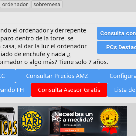
ordenador
sobremesa
ndo el ordenador y derrepente
Consulta con
azo dentro de la torre, se
a casa, al dar la luz el ordenador
PCs Desta
iado de enchufe y nada ,¿
formador o algo más? Tiene solo 7 años.
CC
Consultar Precios AMZ
Configur
yando FH
Consulta Asesor Gratis
Lista de