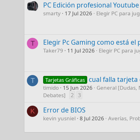
PC Edición profesional Youtube
smarty
17 Jul 2026
Elegir PC para jug
Elegir Pc Gaming como está el 
T
Taker79
11 Jul 2026
Elegir PC para ju
cual falla tarjet
Tarjetas Gráficas
T
timido
15 Jun 2026
General [Dudas, 
2
3
Debates]
Error de BIOS
K
kevin yusniel
8 Jul 2026
Averías, Pro