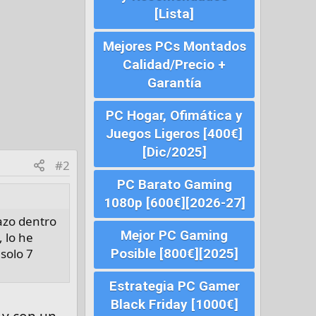
[Lista]
Mejores PCs Montados
Calidad/Precio +
Garantía
PC Hogar, Ofimática y
Juegos Ligeros [400€]
[Dic/2025]
#2
PC Barato Gaming
1080p [600€][2026-27]
azo dentro
Mejor PC Gaming
, lo he
solo 7
Posible [800€][2025]
Estrategia PC Gamer
Black Friday [1000€]