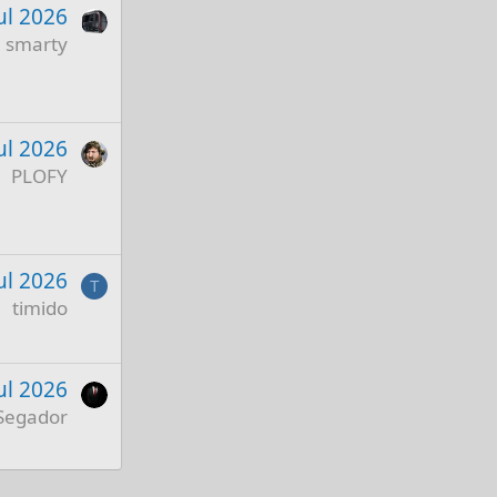
ul 2026
smarty
ul 2026
PLOFY
Jul 2026
T
timido
Jul 2026
Segador