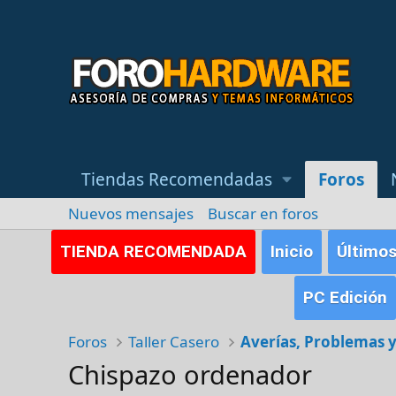
Tiendas Recomendadas
Foros
Nuevos mensajes
Buscar en foros
TIENDA RECOMENDADA
Inicio
Último
PC Edición
Foros
Taller Casero
Chispazo ordenador