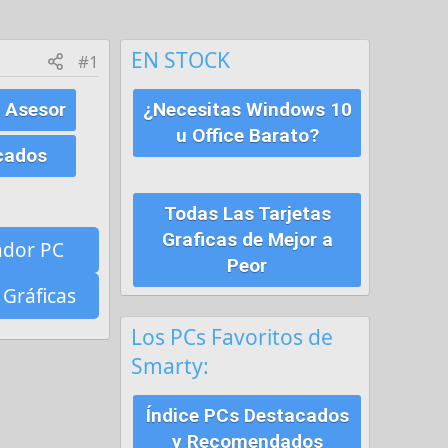
EN STOCK
#1
 Asesor
¿Necesitas Windows 10
u Office Barato?
cados
Todas Las Tarjetas
Graficas de Mejor a
ador PC
Peor
 Gráficas
Los PCs Favoritos de
Smarty:
Índice PCs Destacados
y Recomendados