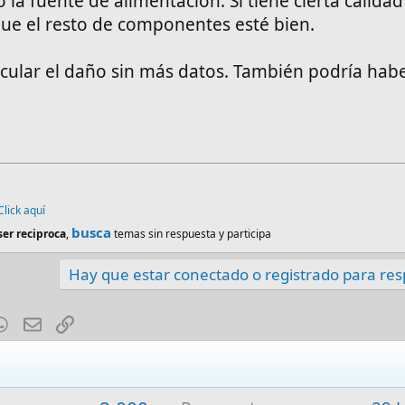
la fuente de alimentación. Si tiene cierta calidad
ue el resto de componentes esté bien.
lcular el daño sin más datos. También podría habe
Click aquí
busca
ser reciproca
,
temas sin respuesta y participa
Hay que estar conectado o registrado para re
est
mblr
WhatsApp
E-mail
Enlace