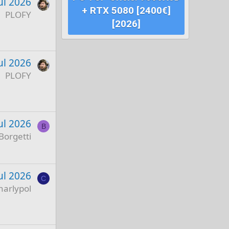
ul 2026
+ RTX 5080 [2400€]
PLOFY
[2026]
ul 2026
PLOFY
ul 2026
B
Borgetti
ul 2026
C
harlypol