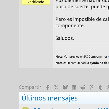
Posiblemente habrá sido 
Verificado
poco de suerte, puede q
Pero es imposible de ca
componente.
Saludos.
Nota:
Ver precios en PC Componentes
Nota 2:
En comunidad
la ayuda ha de 
Facebook
X
Bluesky
LinkedIn
Reddit
Pinter
Tu
Compartir:
Últimos mensajes