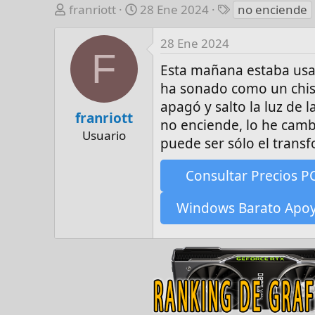
A
F
E
franriott
28 Ene 2024
no enciende
u
e
t
t
c
i
28 Ene 2024
F
o
h
q
Esta mañana estaba usa
r
a
u
ha sonado como un chisp
d
e
e
t
apagó y salto la luz de l
franriott
i
a
no enciende, lo he camb
Usuario
n
s
puede ser sólo el trans
i
c
Consultar Precios P
i
o
Windows Barato Apo