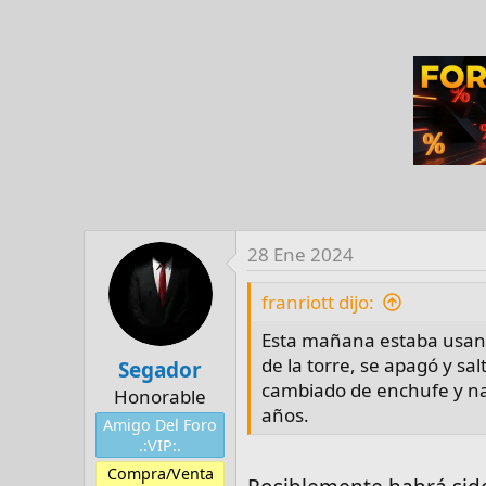
28 Ene 2024
franriott dijo:
Esta mañana estaba usan
de la torre, se apagó y sal
Segador
cambiado de enchufe y nad
Honorable
años.
Amigo Del Foro
.:VIP:.
Compra/Venta