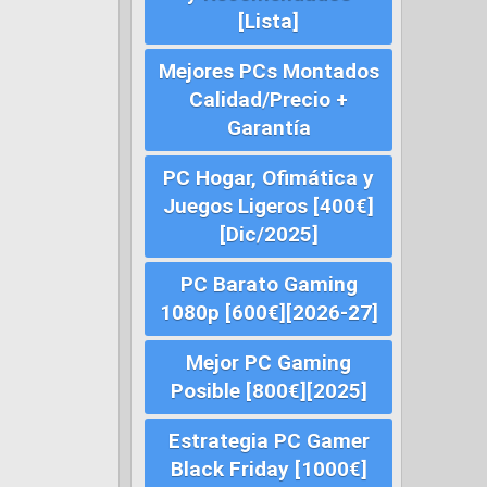
[Lista]
Mejores PCs Montados
Calidad/Precio +
Garantía
PC Hogar, Ofimática y
Juegos Ligeros [400€]
[Dic/2025]
PC Barato Gaming
1080p [600€][2026-27]
Mejor PC Gaming
Posible [800€][2025]
Estrategia PC Gamer
Black Friday [1000€]