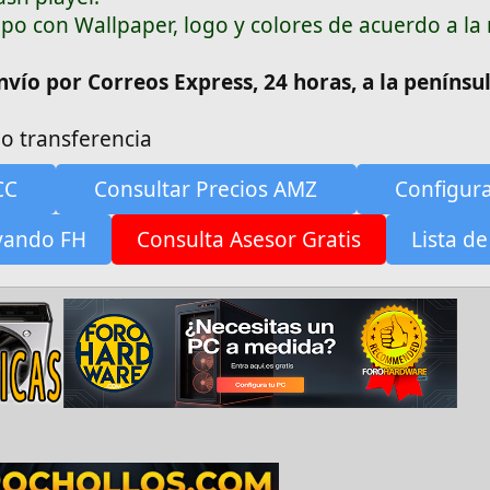
ipo con Wallpaper, logo y colores de acuerdo a la
envío por Correos Express, 24 horas, a la penínsu
o transferencia
CC
Consultar Precios AMZ
Configur
yando FH
Consulta Asesor Gratis
Lista de