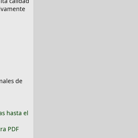
ta calidad
tivamente
males de
as hasta el
tra PDF