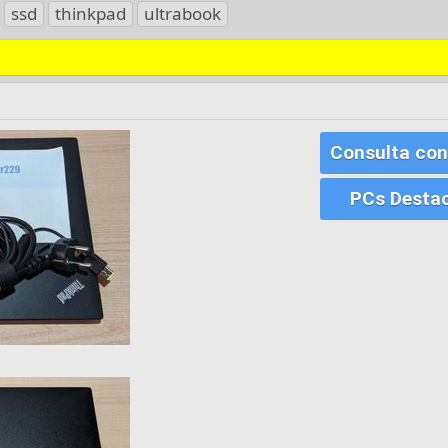
ssd
thinkpad
ultrabook
Consulta con
PCs Desta