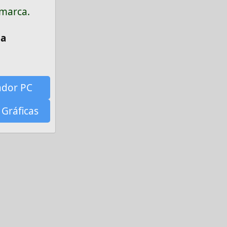
 marca.
la
ador PC
 Gráficas