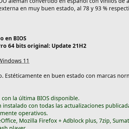
 alemán convertido en español con vinilos de al
 externa en muy buen estado, al 78 y 93 % respec
l
ro en BIOS
ro 64 bits original: Update 21H2
 Windows 11
o. Estéticamente en buen estado con marcas nor
 con la última BIOS disponible.
 instalado con todas las actualizaciones publicad
lmente operativos.
Office, Mozilla Firefox + Adblock plus, 7zip, Suma
ash player.