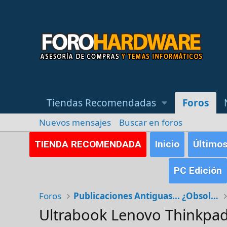
Tiendas Recomendadas
Foros
Nuevos mensajes
Buscar en foros
TIENDA RECOMENDADA
Inicio
Último
PC Edición
Foros
Publicaciones Antiguas... ¿Obsoletas?
Ultrabook Lenovo Thinkpad