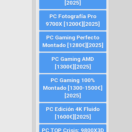
[2025]
PC Fotografía Pro
9700X [1200€][2025]
PC Gaming Perfecto
Montado [1280€][2025]
PC Gaming AMD
[1300€][2025]
PC Gaming 100%
Montado [1300-1500€]
[2025]
PC Edición 4K Fluido
[1600€][2025]
PC TOP Crisis: 9800X3D