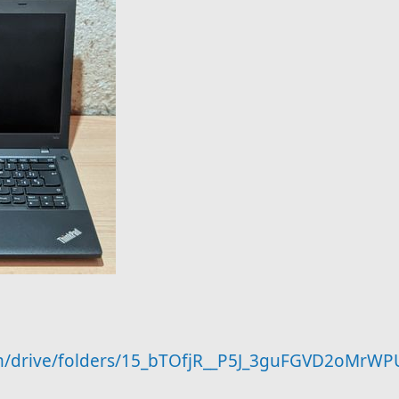
om/drive/folders/15_bTOfjR__P5J_3guFGVD2oMrW