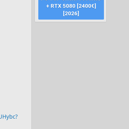
+ RTX 5080 [2400€]
[2026]
PUHybc?