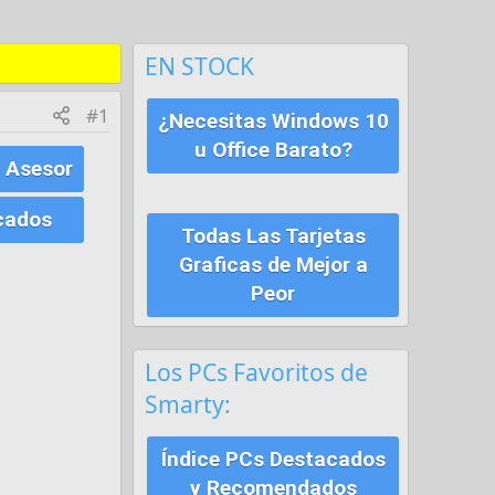
EN STOCK
#1
¿Necesitas Windows 10
u Office Barato?
 Asesor
cados
Todas Las Tarjetas
Graficas de Mejor a
Peor
Los PCs Favoritos de
Smarty:
Índice PCs Destacados
y Recomendados