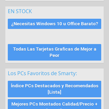
EN STOCK
¿Necesitas Windows 10 u Office Barato?
Todas Las Tarjetas Graficas de Mejor a
Peor
Los PCs Favoritos de Smarty:
Índice PCs Destacados y Recomendados
[Lista]
Mejores PCs Montados Calidad/Precio +