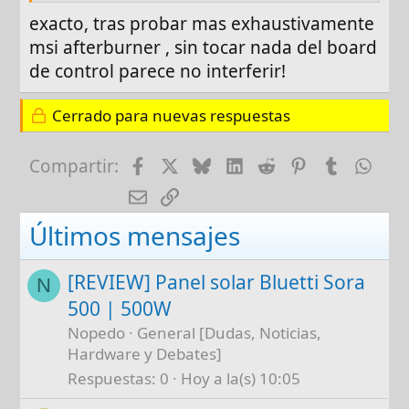
entra en conflicto.
exacto, tras probar mas exhaustivamente
msi afterburner , sin tocar nada del board
Saludos !!!
de control parece no interferir!
Cerrado para nuevas respuestas
Facebook
X
Bluesky
LinkedIn
Reddit
Pinterest
Tumblr
Wha
Compartir:
E-mail
Enlace
Últimos mensajes
[REVIEW] Panel solar Bluetti Sora
N
500 | 500W
Nopedo
General [Dudas, Noticias,
Hardware y Debates]
Respuestas
0
Hoy a la(s) 10:05