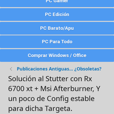
PC Gamer
PC Edición
PC Barato/Apu
PC Para Todo
Comprar Windows / Office
Publicaciones Antiguas... ¿Obsoletas?
Solución al Stutter con Rx
6700 xt + Msi Afterburner, Y
un poco de Config estable
para dicha Targeta.