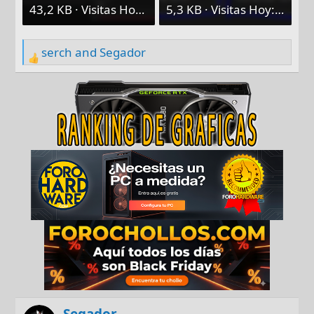
43,2 KB · Visitas Hoy: 64
5,3 KB · Visitas Hoy: 54
serch
and
Segador
R
e
a
c
t
i
o
n
s
:
Segador