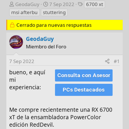
A
F
E
GeodaGuy
7 Sep 2022
6700 xt
u
e
t
msi afterbu
stuttering
t
c
i
o
h
q
Cerrado para nuevas respuestas
r
a
u
d
e
GeodaGuy
e
t
Miembro del Foro
i
a
n
s
7 Sep 2022
#1
i
c
bueno, e aquí
Consulta con Asesor
i
mi
o
experiencia:
PCs Destacados
Me compre recientemente una RX 6700
xT de la ensambladora PowerColor
edición RedDevil.