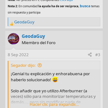
busca
Nota 2:
En comunidad
la ayuda ha de ser reciproca
,
temas
sin respuesta y participa
GeodaGuy
R
e
a
GeodaGuy
c
Miembro del Foro
t
i
8 Sep 2022
#3
o
n
Segador dijo:
s
¡Genial tu explicación y enhorabuena por
:
haberlo solucionado!
Solo añadir que yo utilizo Afterburner (a
veces) sólo para monitorizar temperaturas y
demás..., pero sin modificar nada de
Hacer clic para expandir...
velocidades ó voltajes. De esta forma, no