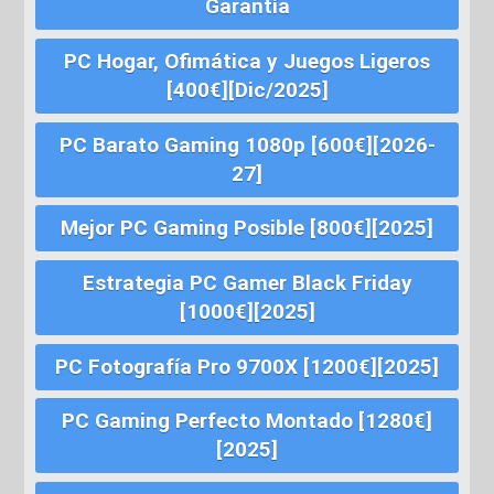
Garantía
PC Hogar, Ofimática y Juegos Ligeros
[400€][Dic/2025]
PC Barato Gaming 1080p [600€][2026-
27]
Mejor PC Gaming Posible [800€][2025]
Estrategia PC Gamer Black Friday
[1000€][2025]
PC Fotografía Pro 9700X [1200€][2025]
PC Gaming Perfecto Montado [1280€]
[2025]