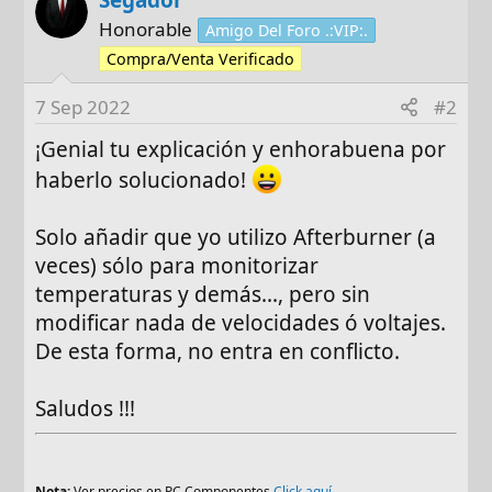
Honorable
Amigo Del Foro .:VIP:.
Compra/Venta Verificado
7 Sep 2022
#2
¡Genial tu explicación y enhorabuena por
haberlo solucionado!
Solo añadir que yo utilizo Afterburner (a
veces) sólo para monitorizar
temperaturas y demás..., pero sin
modificar nada de velocidades ó voltajes.
De esta forma, no entra en conflicto.
Saludos !!!
Nota:
Ver precios en PC Componentes
Click aquí