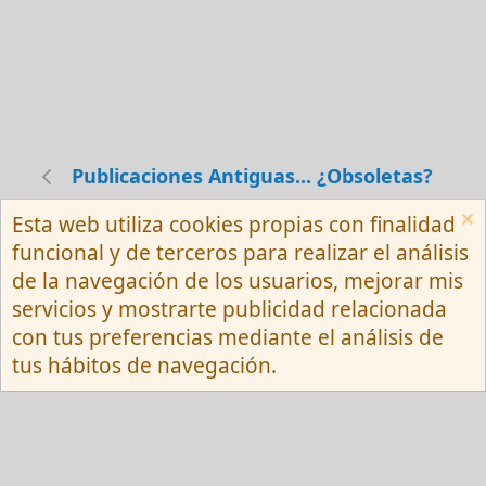
Publicaciones Antiguas... ¿Obsoletas?
Esta web utiliza cookies propias con finalidad
Español (Neutro) Tu
funcional y de terceros para realizar el análisis
Contactarnos
Términos y reglas
de la navegación de los usuarios, mejorar mis
Privacy policy
Ayuda
R
servicios y mostrarte publicidad relacionada
S
S
con tus preferencias mediante el análisis de
®
Community platform by XenForo
© 2010-
tus hábitos de navegación.
2026 XenForo Ltd.