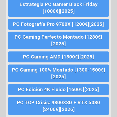
Estrategia PC Gamer Black Friday
[1000€][2025]
PC Fotografía Pro 9700X [1200€][2025]
PC Gaming Perfecto Montado [1280€]
[2025]
PC Gaming AMD [1300€][2025]
PC Gaming 100% Montado [1300-1500€]
[2025]
PC Edición 4K Fluido [1600€][2025]
PC TOP Crisis: 9800X3D + RTX 5080
[2400€][2026]