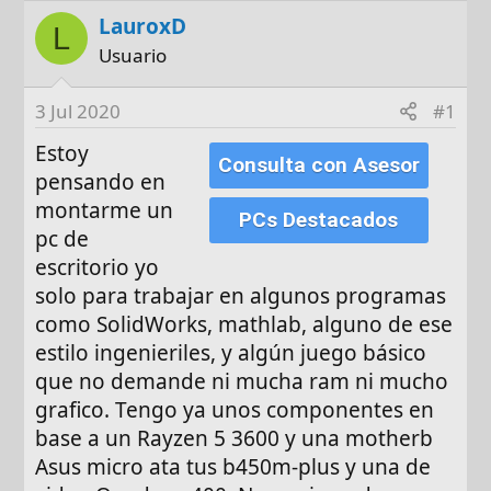
o
h
LauroxD
r
a
L
d
Usuario
e
i
3 Jul 2020
#1
n
Estoy
i
Consulta con Asesor
pensando en
c
i
montarme un
PCs Destacados
o
pc de
escritorio yo
solo para trabajar en algunos programas
como SolidWorks, mathlab, alguno de ese
estilo ingenieriles, y algún juego básico
que no demande ni mucha ram ni mucho
grafico. Tengo ya unos componentes en
base a un Rayzen 5 3600 y una motherb
Asus micro ata tus b450m-plus y una de