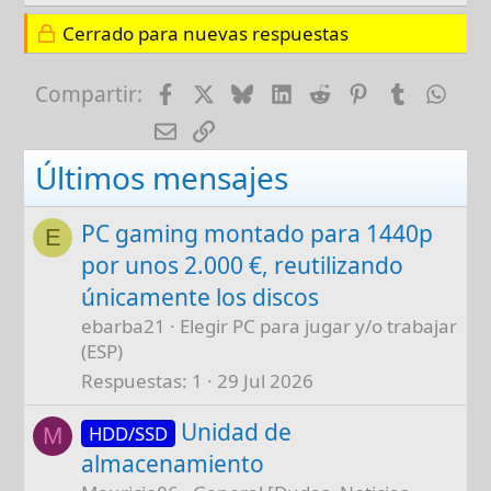
Cerrado para nuevas respuestas
Facebook
X
Bluesky
LinkedIn
Reddit
Pinterest
Tumblr
Wha
Compartir:
E-mail
Enlace
Últimos mensajes
PC gaming montado para 1440p
E
por unos 2.000 €, reutilizando
únicamente los discos
ebarba21
Elegir PC para jugar y/o trabajar
(ESP)
Respuestas
1
29 Jul 2026
Unidad de
HDD/SSD
M
almacenamiento