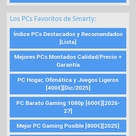
Los PCs Favoritos de Smarty:
Índice PCs Destacados y Recomendados
[Lista]
Mejores PCs Montados Calidad/Precio +
Garantía
PC Hogar, Ofimática y Juegos Ligeros
[400€][Dic/2025]
PC Barato Gaming 1080p [600€][2026-
27]
Mejor PC Gaming Posible [800€][2025]