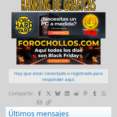
Hay que estar conectado o registrado para
responder aquí.
Facebook
X
Bluesky
LinkedIn
Reddit
Pinterest
Tumblr
Wha
Compartir:
E-mail
Enlace
Últimos mensajes