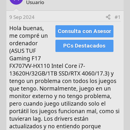
o
h
Usuario
r
a
d
9 Sep 2024
#1
e
Hola buenas,
i
Consulta con Asesor
n
me compré un
i
ordenador
PCs Destacados
c
(ASUS TUF
i
Gaming F17
o
FX707VV-HX110 Intel Core i7-
13620H/32GB/1TB SSD/RTX 4060/17.3) y
tengo un problema con todos los juegos
que tengo. Normalmente, juego en un
monitor externo y no tengo problema,
pero cuando juego utilizando solo el
portátil los juegos funcionan mal, como si
tuvieran lag. Los drivers están
actualizados y no entiendo porque