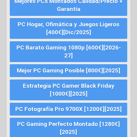
Mejores PCs Montados Calidad/Precio +
Garantía
PC Hogar, Ofimática y Juegos Ligeros
[400€][Dic/2025]
PC Barato Gaming 1080p [600€][2026-
27]
Mejor PC Gaming Posible [800€][2025]
Estrategia PC Gamer Black Friday
[1000€][2025]
PC Fotografía Pro 9700X [1200€][2025]
PC Gaming Perfecto Montado [1280€]
[2025]