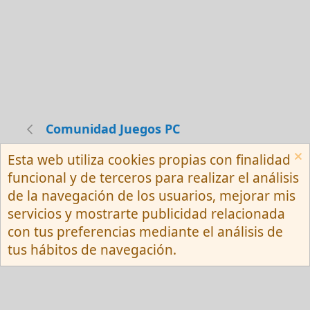
Comunidad Juegos PC
Esta web utiliza cookies propias con finalidad
Español (Neutro) Tu
funcional y de terceros para realizar el análisis
Contactarnos
Términos y reglas
de la navegación de los usuarios, mejorar mis
Privacy policy
Ayuda
R
servicios y mostrarte publicidad relacionada
S
S
con tus preferencias mediante el análisis de
®
Community platform by XenForo
© 2010-
tus hábitos de navegación.
2026 XenForo Ltd.