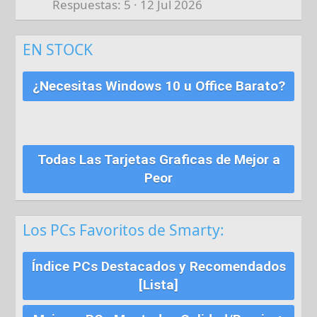
Respuestas
5
12 Jul 2026
EN STOCK
¿Necesitas Windows 10 u Office Barato?
Todas Las Tarjetas Graficas de Mejor a
Peor
Los PCs Favoritos de Smarty:
Índice PCs Destacados y Recomendados
[Lista]