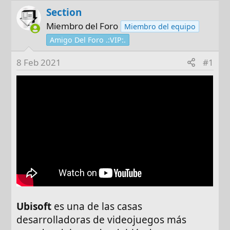
o
h
Section
r
a
d
Miembro del Foro
Miembro del equipo
e
Amigo Del Foro .:VIP:.
i
n
8 Feb 2021
#1
i
c
Consulta con Asesor
i
o
PCs Destacados
Ubisoft
es una de las casas
desarrolladoras de videojuegos más