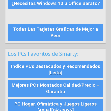
¿Necesitas Windows 10 u Office Barato?
Todas Las Tarjetas Graficas de Mejor a
Peor
Los PCs Favoritos de Smarty:
Índice PCs Destacados y Recomendados
[Lista]
Mejores PCs Montados Calidad/Precio +
Garantía
PC Hogar, Ofimática y Juegos Ligeros
[400€][Dic/2025]