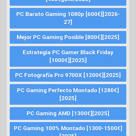
PC Barato Gaming 1080p [600€][2026-
27]
Mejor PC Gaming Posible [800€][2025]
Estrategia PC Gamer Black Friday
[1000€][2025]
PC Fotografía Pro 9700X [1200€][2025]
PC Gaming Perfecto Montado [1280€]
[2025]
PC Gaming AMD [1300€][2025]
PC Gaming 100% Montado [1300-1500€]