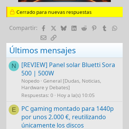
Cerrado para nuevas respuestas
Facebook
X
Bluesky
LinkedIn
Reddit
Pinterest
Tumblr
Wha
Compartir:
E-mail
Enlace
Últimos mensajes
[REVIEW] Panel solar Bluetti Sora
N
500 | 500W
Nopedo
General [Dudas, Noticias,
Hardware y Debates]
Respuestas
0
Hoy a la(s) 10:05
PC gaming montado para 1440p
E
por unos 2.000 €, reutilizando
únicamente los discos