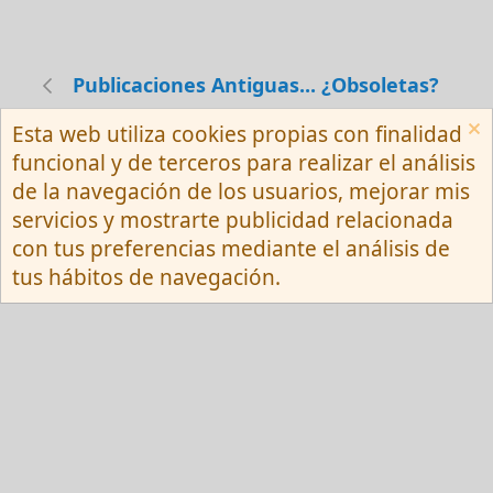
Publicaciones Antiguas... ¿Obsoletas?
Esta web utiliza cookies propias con finalidad
Español (Neutro) Tu
funcional y de terceros para realizar el análisis
Contactarnos
Términos y reglas
de la navegación de los usuarios, mejorar mis
Privacy policy
Ayuda
R
servicios y mostrarte publicidad relacionada
S
S
con tus preferencias mediante el análisis de
®
Community platform by XenForo
© 2010-
tus hábitos de navegación.
2026 XenForo Ltd.