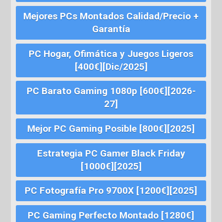
Mejores PCs Montados Calidad/Precio +
Garantía
PC Hogar, Ofimática y Juegos Ligeros
[400€][Dic/2025]
PC Barato Gaming 1080p [600€][2026-
27]
Mejor PC Gaming Posible [800€][2025]
Estrategia PC Gamer Black Friday
[1000€][2025]
PC Fotografía Pro 9700X [1200€][2025]
PC Gaming Perfecto Montado [1280€]