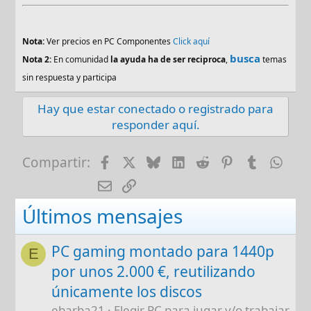
Nota:
Ver precios en PC Componentes
Click aquí
busca
Nota 2:
En comunidad
la ayuda ha de ser reciproca
,
temas
sin respuesta y participa
Hay que estar conectado o registrado para
responder aquí.
Facebook
X
Bluesky
LinkedIn
Reddit
Pinterest
Tumblr
Wha
Compartir:
E-mail
Enlace
Últimos mensajes
PC gaming montado para 1440p
E
por unos 2.000 €, reutilizando
únicamente los discos
ebarba21
Elegir PC para jugar y/o trabajar