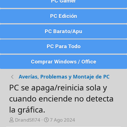
PC Gamer
PC Edición
PC Barato/Apu
PC Para Todo
Comprar Windows / Office
Averías, Problemas y Montaje de PC
PC se apaga/reinicia sola y
cuando enciende no detecta
la gráfica.
A
F
DrandSfi74
7 Ago 2024
u
e