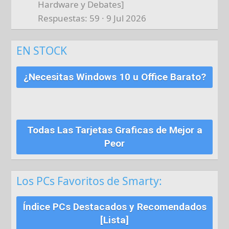
Hardware y Debates]
Respuestas
59
9 Jul 2026
EN STOCK
¿Necesitas Windows 10 u Office Barato?
Todas Las Tarjetas Graficas de Mejor a
Peor
Los PCs Favoritos de Smarty:
Índice PCs Destacados y Recomendados
[Lista]