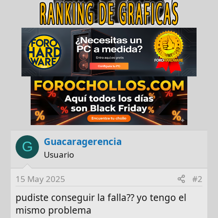
t
i
o
n
s
:
Guacaragerencia
G
Usuario
15 May 2025
#2
pudiste conseguir la falla?? yo tengo el
mismo problema