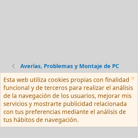
Averías, Problemas y Montaje de PC
Esta web utiliza cookies propias con finalidad
Español (Neutro) Tu
funcional y de terceros para realizar el análisis
Contactarnos
Términos y reglas
de la navegación de los usuarios, mejorar mis
Privacy policy
Ayuda
R
servicios y mostrarte publicidad relacionada
S
S
con tus preferencias mediante el análisis de
®
Community platform by XenForo
© 2010-
tus hábitos de navegación.
2026 XenForo Ltd.