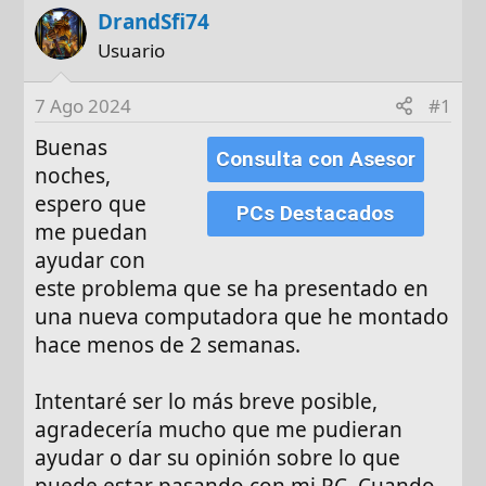
DrandSfi74
t
c
o
h
Usuario
r
a
d
7 Ago 2024
#1
e
Buenas
i
Consulta con Asesor
n
noches,
i
espero que
PCs Destacados
c
me puedan
i
ayudar con
o
este problema que se ha presentado en
una nueva computadora que he montado
hace menos de 2 semanas.
Intentaré ser lo más breve posible,
agradecería mucho que me pudieran
ayudar o dar su opinión sobre lo que
puede estar pasando con mi PC. Cuando