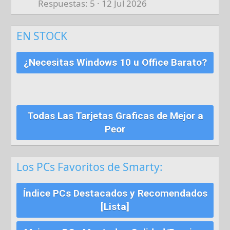
Respuestas
5
12 Jul 2026
EN STOCK
¿Necesitas Windows 10 u Office Barato?
Todas Las Tarjetas Graficas de Mejor a
Peor
Los PCs Favoritos de Smarty:
Índice PCs Destacados y Recomendados
[Lista]