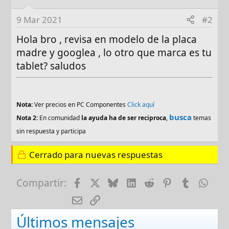
9 Mar 2021
#2
Hola bro , revisa en modelo de la placa
madre y googlea , lo otro que marca es tu
tablet? saludos
Nota:
Ver precios en PC Componentes
Click aquí
busca
Nota 2:
En comunidad
la ayuda ha de ser reciproca
,
temas
sin respuesta y participa
Cerrado para nuevas respuestas
Facebook
X
Bluesky
LinkedIn
Reddit
Pinterest
Tumblr
Wha
Compartir:
E-mail
Enlace
Últimos mensajes