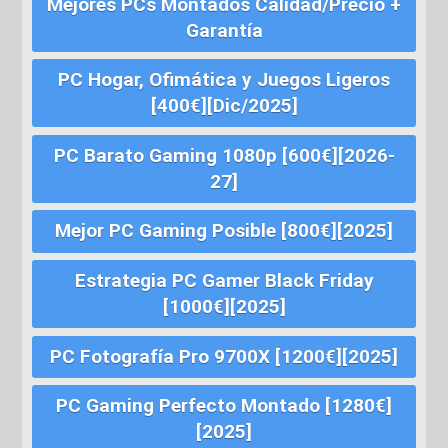
Mejores PCs Montados Calidad/Precio +
Garantía
PC Hogar, Ofimática y Juegos Ligeros
[400€][Dic/2025]
PC Barato Gaming 1080p [600€][2026-
27]
Mejor PC Gaming Posible [800€][2025]
Estrategia PC Gamer Black Friday
[1000€][2025]
PC Fotografía Pro 9700X [1200€][2025]
PC Gaming Perfecto Montado [1280€]
[2025]