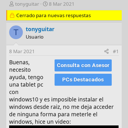
A
F
tonyguitar
8 Mar 2021
u
e
Cerrado para nuevas respuestas
t
c
o
h
tonyguitar
r
a
T
d
Usuario
e
i
8 Mar 2021
#1
n
Buenas,
i
Consulta con Asesor
necesito
c
i
ayuda, tengo
PCs Destacados
o
una tablet pc
con
windows10 y es imposible instalar el
windows desde raiz, no me deja acceder
de ninguna forma para meterle el
windows, hice un video: