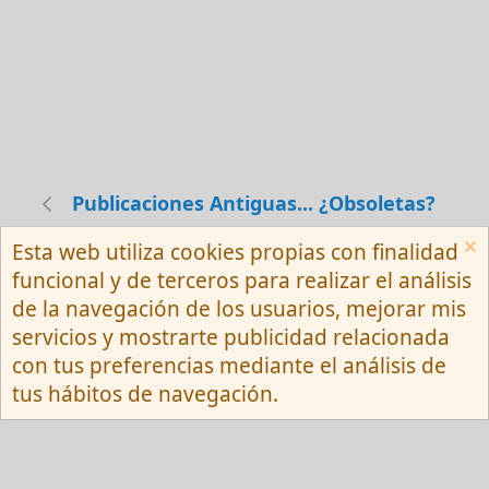
Publicaciones Antiguas... ¿Obsoletas?
Esta web utiliza cookies propias con finalidad
Español (Neutro) Tu
funcional y de terceros para realizar el análisis
Contactarnos
Términos y reglas
de la navegación de los usuarios, mejorar mis
Privacy policy
Ayuda
R
servicios y mostrarte publicidad relacionada
S
S
con tus preferencias mediante el análisis de
®
Community platform by XenForo
© 2010-
tus hábitos de navegación.
2026 XenForo Ltd.