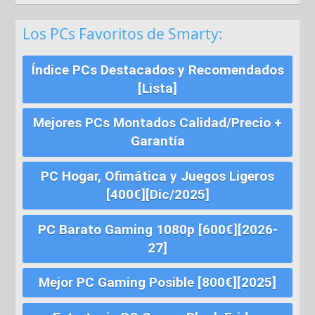
Los PCs Favoritos de Smarty:
Índice PCs Destacados y Recomendados
[Lista]
Mejores PCs Montados Calidad/Precio +
Garantía
PC Hogar, Ofimática y Juegos Ligeros
[400€][Dic/2025]
PC Barato Gaming 1080p [600€][2026-
27]
Mejor PC Gaming Posible [800€][2025]