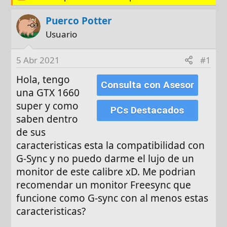
d
e
e
t
Puerco Potter
i
a
Usuario
n
s
i
5 Abr 2021
#1
c
i
Hola, tengo
Consulta con Asesor
o
una GTX 1660
super y como
PCs Destacados
saben dentro
de sus
caracteristicas esta la compatibilidad con
G-Sync y no puedo darme el lujo de un
monitor de este calibre xD. Me podrian
recomendar un monitor Freesync que
funcione como G-sync con al menos estas
caracteristicas?