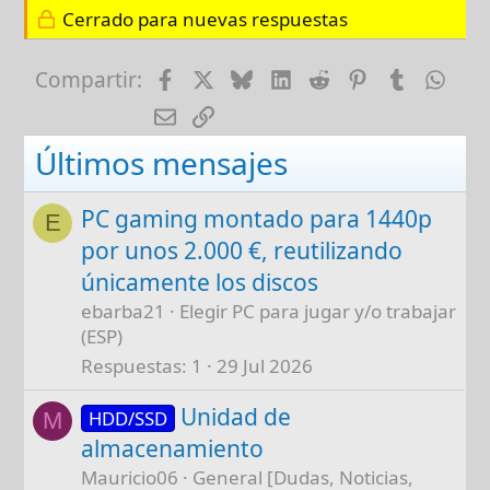
Cerrado para nuevas respuestas
Facebook
X
Bluesky
LinkedIn
Reddit
Pinterest
Tumblr
Wha
Compartir:
E-mail
Enlace
Últimos mensajes
PC gaming montado para 1440p
E
por unos 2.000 €, reutilizando
únicamente los discos
ebarba21
Elegir PC para jugar y/o trabajar
(ESP)
Respuestas
1
29 Jul 2026
Unidad de
HDD/SSD
M
almacenamiento
Mauricio06
General [Dudas, Noticias,