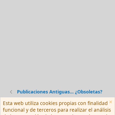
Publicaciones Antiguas... ¿Obsoletas?
Esta web utiliza cookies propias con finalidad
Español (Neutro) Tu
funcional y de terceros para realizar el análisis
Contactarnos
Términos y reglas