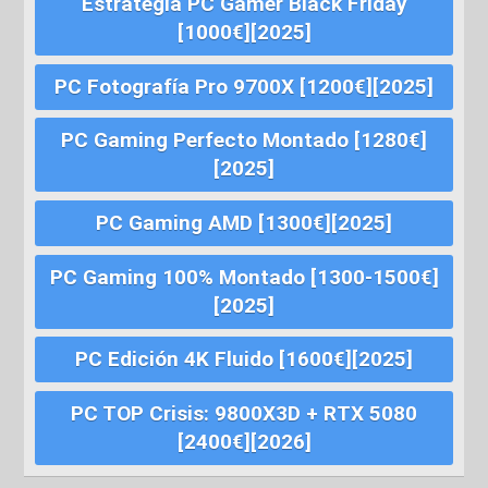
Estrategia PC Gamer Black Friday
[1000€][2025]
PC Fotografía Pro 9700X [1200€][2025]
PC Gaming Perfecto Montado [1280€]
[2025]
PC Gaming AMD [1300€][2025]
PC Gaming 100% Montado [1300-1500€]
[2025]
PC Edición 4K Fluido [1600€][2025]
PC TOP Crisis: 9800X3D + RTX 5080
[2400€][2026]