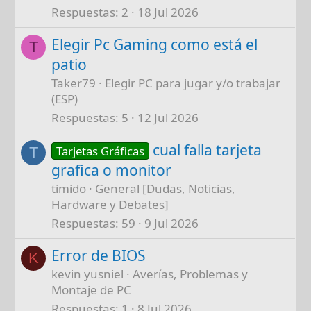
Respuestas
2
18 Jul 2026
Elegir Pc Gaming como está el
T
patio
Taker79
Elegir PC para jugar y/o trabajar
(ESP)
Respuestas
5
12 Jul 2026
cual falla tarjeta
Tarjetas Gráficas
T
grafica o monitor
timido
General [Dudas, Noticias,
Hardware y Debates]
Respuestas
59
9 Jul 2026
Error de BIOS
K
kevin yusniel
Averías, Problemas y
Montaje de PC
Respuestas
1
8 Jul 2026