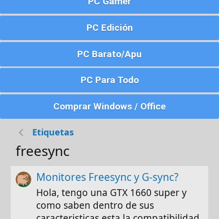
PC Gamer
PC Edición
PC Barato/Apu
PC Para Todo
Comprar Windows / Office
Etiquetas
freesync
Monitores Freesync y G-sync?
Hola, tengo una GTX 1660 super y
como saben dentro de sus
caracteristicas esta la compatibilidad