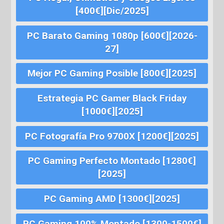
[400€][Dic/2025]
PC Barato Gaming 1080p [600€][2026-
27]
Mejor PC Gaming Posible [800€][2025]
Estrategia PC Gamer Black Friday
[1000€][2025]
PC Fotografía Pro 9700X [1200€][2025]
PC Gaming Perfecto Montado [1280€]
[2025]
PC Gaming AMD [1300€][2025]
PC Gaming 100% Montado [1300-1500€]