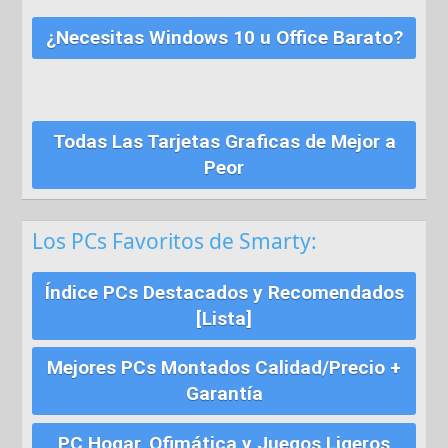
¿Necesitas Windows 10 u Office Barato?
Todas Las Tarjetas Graficas de Mejor a
Peor
Los PCs Favoritos de Smarty:
Índice PCs Destacados y Recomendados
[Lista]
Mejores PCs Montados Calidad/Precio +
Garantía
PC Hogar, Ofimática y Juegos Ligeros