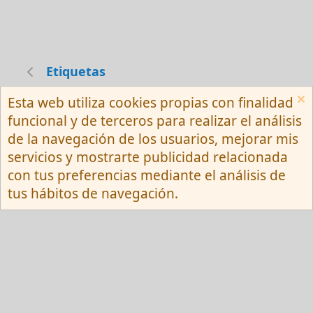
Etiquetas
Esta web utiliza cookies propias con finalidad
Español (Neutro) Tu
funcional y de terceros para realizar el análisis
Contactarnos
Términos y reglas
de la navegación de los usuarios, mejorar mis
Privacy policy
Ayuda
R
servicios y mostrarte publicidad relacionada
S
S
con tus preferencias mediante el análisis de
®
Community platform by XenForo
© 2010-
tus hábitos de navegación.
2026 XenForo Ltd.