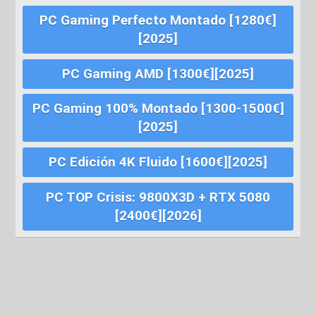
PC Gaming Perfecto Montado [1280€]
[2025]
PC Gaming AMD [1300€][2025]
PC Gaming 100% Montado [1300-1500€]
[2025]
PC Edición 4K Fluido [1600€][2025]
PC TOP Crisis: 9800X3D + RTX 5080
[2400€][2026]