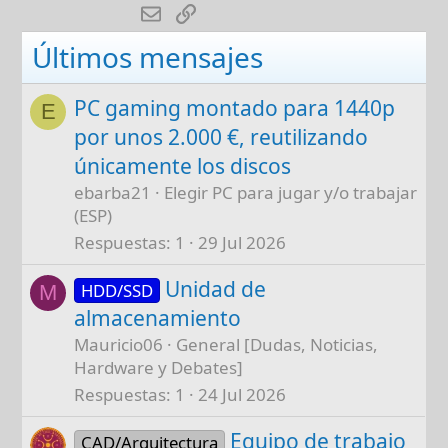
E-mail
Enlace
o
n
Últimos mensajes
s
:
PC gaming montado para 1440p
E
por unos 2.000 €, reutilizando
únicamente los discos
ebarba21
Elegir PC para jugar y/o trabajar
(ESP)
Respuestas
1
29 Jul 2026
Unidad de
HDD/SSD
M
almacenamiento
Mauricio06
General [Dudas, Noticias,
Hardware y Debates]
Respuestas
1
24 Jul 2026
Equipo de trabajo
CAD/Arquitectura