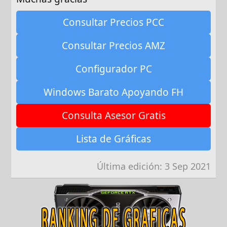
Consultar Precios PCC
Consultar Precios AMZ
Configurador PC
Windows Barato Apoyando FH
Consulta Asesor Gratis
Lista de Gráficas
Última edición:
3 Sep 2021