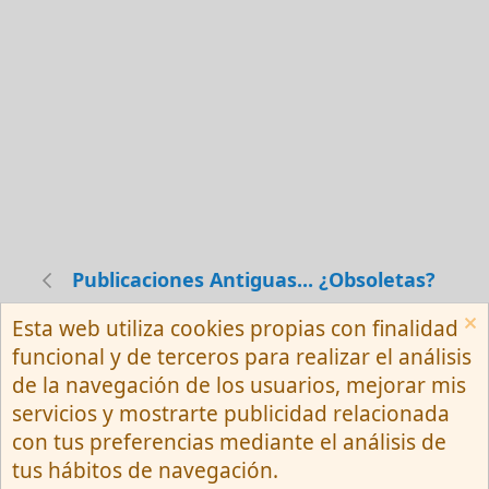
Publicaciones Antiguas... ¿Obsoletas?
Esta web utiliza cookies propias con finalidad
Español (Neutro) Tu
funcional y de terceros para realizar el análisis
Contactarnos
Términos y reglas
de la navegación de los usuarios, mejorar mis
Privacy policy
Ayuda
R
servicios y mostrarte publicidad relacionada
S
S
con tus preferencias mediante el análisis de
®
Community platform by XenForo
© 2010-
tus hábitos de navegación.
2026 XenForo Ltd.