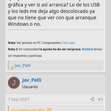
gráfica y ver si así arranca? Lo de los USB
y los leds me deja algo descolocado ya
que no tiene que ver con que arranque
Windows o no.
Nota:
Ver precios en PC Componentes
Click aquí
busca
Nota 2:
En comunidad
la ayuda ha de ser reciproca
,
temas
sin respuesta y participa
Jav_Pelli
R
e
a
Jav_Pelli
J
c
Usuario
t
i
7 Sep 2021
#3
o
n
chupechanti dijo: