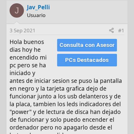
o
h
Jav_Pelli
r
a
J
d
Usuario
e
i
3 Sep 2021
#1
n
Hola buenos
i
Consulta con Asesor
dias hoy he
c
i
encendido mi
PCs Destacados
o
pc pero se ha
iniciado y
antes de iniciar sesion se puso la pantalla
en negro y la tarjeta grafica dejo de
funcionar junto a los usb delanteros y de
la placa, tambien los leds indicadores del
"power" y de lectura de disca han dejado
de funcionar y solo puedo encender el
ordenador pero no apagarlo desde el