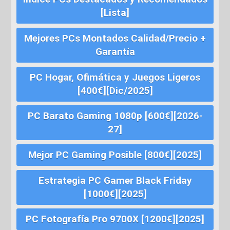
[Lista]
Mejores PCs Montados Calidad/Precio +
Garantía
PC Hogar, Ofimática y Juegos Ligeros
[400€][Dic/2025]
PC Barato Gaming 1080p [600€][2026-
27]
Mejor PC Gaming Posible [800€][2025]
Estrategia PC Gamer Black Friday
[1000€][2025]
PC Fotografía Pro 9700X [1200€][2025]