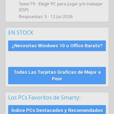
Taker79
Elegir PC para jugar y/o trabajar
(ESP)
Respuestas
5
12 Jul 2026
EN STOCK
¿Necesitas Windows 10 u Office Barato?
Todas Las Tarjetas Graficas de Mejor a
Peor
Los PCs Favoritos de Smarty:
Índice PCs Destacados y Recomendados