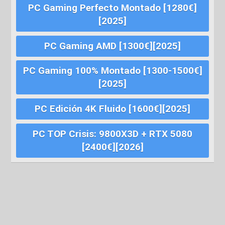
PC Gaming Perfecto Montado [1280€]
[2025]
PC Gaming AMD [1300€][2025]
PC Gaming 100% Montado [1300-1500€]
[2025]
PC Edición 4K Fluido [1600€][2025]
PC TOP Crisis: 9800X3D + RTX 5080
[2400€][2026]