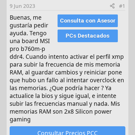
d
9 Jun 2023
#1
e
Buenas, me
i
Consulta con Asesor
n
gustaría pedir
i
ayuda. Tengo
PCs Destacados
c
una board MSI
i
pro b760m-p
o
ddr4. Cuando intento activar el perfil xmp
para subir la frecuencia de mis memoria
RAM, al guardar cambios y reiniciar pone
que hubo un fallo al intentar overclock en
las memorias. ¿Que podría hacer ? Ya
actualice la bios y sigue igual, e intente
subir las frecuencias manual y nada. Mis
memorias RAM son 2x8 Silicon power
gaming
Consultar Precios PCC