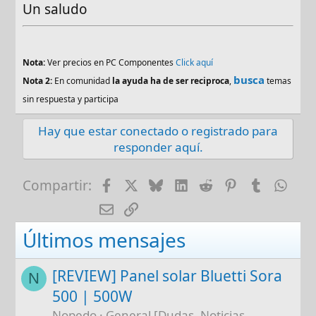
Un saludo
Nota:
Ver precios en PC Componentes
Click aquí
busca
Nota 2:
En comunidad
la ayuda ha de ser reciproca
,
temas
sin respuesta y participa
Hay que estar conectado o registrado para
responder aquí.
Facebook
X
Bluesky
LinkedIn
Reddit
Pinterest
Tumblr
Wha
Compartir:
E-mail
Enlace
Últimos mensajes
[REVIEW] Panel solar Bluetti Sora
N
500 | 500W
Nopedo
General [Dudas, Noticias,