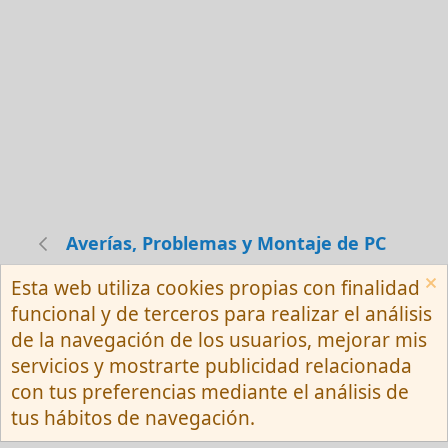
Averías, Problemas y Montaje de PC
Esta web utiliza cookies propias con finalidad
Español (Neutro) Tu
funcional y de terceros para realizar el análisis
Contactarnos
Términos y reglas
de la navegación de los usuarios, mejorar mis
Privacy policy
Ayuda
R
servicios y mostrarte publicidad relacionada
S
S
con tus preferencias mediante el análisis de
®
Community platform by XenForo
© 2010-
tus hábitos de navegación.
2026 XenForo Ltd.