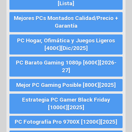
[Lista]
Mejores PCs Montados Calidad/Precio +
Garantía
PC Hogar, Ofimática y Juegos Ligeros
[400€][Dic/2025]
PC Barato Gaming 1080p [600€][2026-
27]
Mejor PC Gaming Posible [800€][2025]
Estrategia PC Gamer Black Friday
[1000€][2025]
PC Fotografía Pro 9700X [1200€][2025]