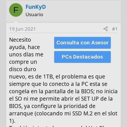
o
h
FunKyD
r
a
F
d
Usuario
e
i
19 Jun 2021
#1
n
Necesito
i
Consulta con Asesor
ayuda, hace
c
i
unos días me
PCs Destacados
o
compre un
disco duro
nuevo, es de 1TB, el problema es que
siempre que lo conecto a la PC esta se
congela en la pantalla de la BIOS; no inicia
el SO ni me permite abrir el SET UP de la
BIOS, ya configure la prioridad de
arranque (colocando mi SSD M.2 en el slot
1).