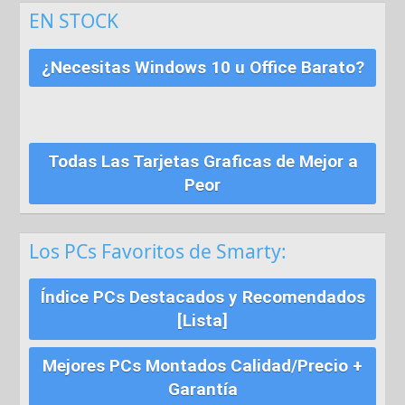
EN STOCK
¿Necesitas Windows 10 u Office Barato?
Todas Las Tarjetas Graficas de Mejor a
Peor
Los PCs Favoritos de Smarty:
Índice PCs Destacados y Recomendados
[Lista]
Mejores PCs Montados Calidad/Precio +
Garantía