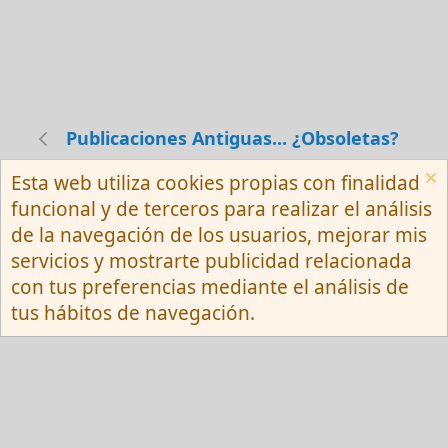
Publicaciones Antiguas... ¿Obsoletas?
Esta web utiliza cookies propias con finalidad
Español (Neutro) Tu
funcional y de terceros para realizar el análisis
Contactarnos
Términos y reglas
de la navegación de los usuarios, mejorar mis
Privacy policy
Ayuda
R
servicios y mostrarte publicidad relacionada
S
S
con tus preferencias mediante el análisis de
®
Community platform by XenForo
© 2010-
tus hábitos de navegación.
2026 XenForo Ltd.