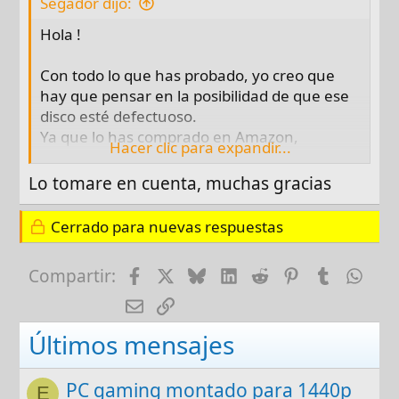
Segador dijo:
Hola !
Con todo lo que has probado, yo creo que
hay que pensar en la posibilidad de que ese
disco esté defectuoso.
Ya que lo has comprado en Amazon,
Hacer clic para expandir...
deberías pedir la sustitución del mismo.
Lo tomare en cuenta, muchas gracias
Saludos.
Cerrado para nuevas respuestas
Facebook
X
Bluesky
LinkedIn
Reddit
Pinterest
Tumblr
Wha
Compartir:
E-mail
Enlace
Últimos mensajes
PC gaming montado para 1440p
E