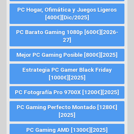
PC Hogar, Ofimática y Juegos Ligeros
[400€][Dic/2025]
PC Barato Gaming 1080p [600€][2026-
27]
Mejor PC Gaming Posible [800€][2025]
Estrategia PC Gamer Black Friday
[1000€][2025]
PC Fotografía Pro 9700X [1200€][2025]
PC Gaming Perfecto Montado [1280€]
[2025]
PC Gaming AMD [1300€][2025]