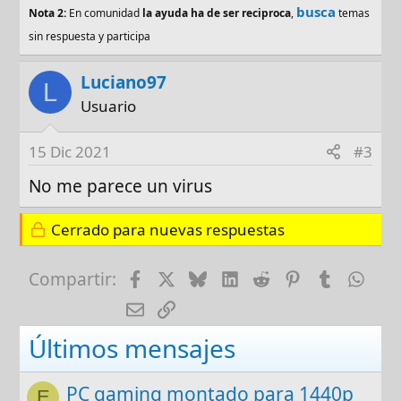
busca
Nota 2:
En comunidad
la ayuda ha de ser reciproca
,
temas
sin respuesta y participa
Luciano97
L
Usuario
15 Dic 2021
#3
No me parece un virus
Cerrado para nuevas respuestas
Facebook
X
Bluesky
LinkedIn
Reddit
Pinterest
Tumblr
Wha
Compartir:
E-mail
Enlace
Últimos mensajes
PC gaming montado para 1440p
E