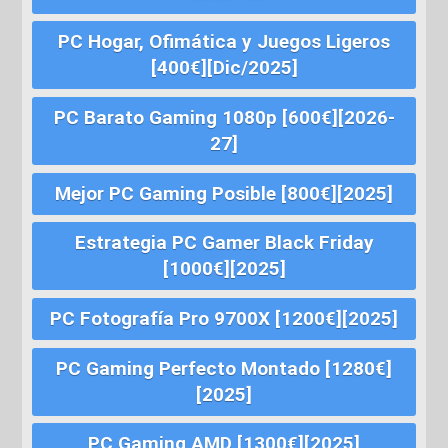
PC Hogar, Ofimática y Juegos Ligeros
[400€][Dic/2025]
PC Barato Gaming 1080p [600€][2026-
27]
Mejor PC Gaming Posible [800€][2025]
Estrategia PC Gamer Black Friday
[1000€][2025]
PC Fotografía Pro 9700X [1200€][2025]
PC Gaming Perfecto Montado [1280€]
[2025]
PC Gaming AMD [1300€][2025]