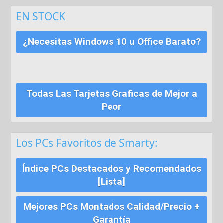
EN STOCK
¿Necesitas Windows 10 u Office Barato?
Todas Las Tarjetas Graficas de Mejor a
Peor
Los PCs Favoritos de Smarty:
Índice PCs Destacados y Recomendados
[Lista]
Mejores PCs Montados Calidad/Precio +
Garantía