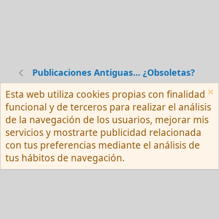
Publicaciones Antiguas... ¿Obsoletas?
Esta web utiliza cookies propias con finalidad
Español (Neutro) Tu
funcional y de terceros para realizar el análisis
Contactarnos
Términos y reglas
de la navegación de los usuarios, mejorar mis
Privacy policy
Ayuda
R
servicios y mostrarte publicidad relacionada
S
S
con tus preferencias mediante el análisis de
®
Community platform by XenForo
© 2010-
tus hábitos de navegación.
2026 XenForo Ltd.