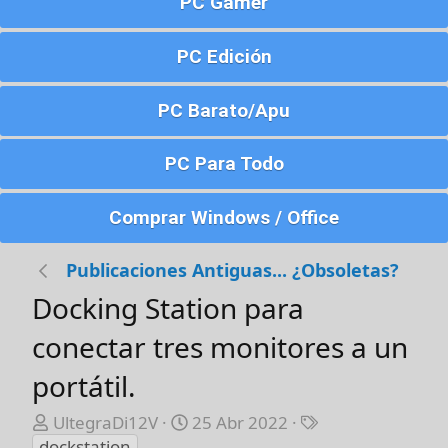
PC Gamer
PC Edición
PC Barato/Apu
PC Para Todo
Comprar Windows / Office
Publicaciones Antiguas... ¿Obsoletas?
Docking Station para
conectar tres monitores a un
portátil.
A
F
E
UltegraDi12V
25 Abr 2022
u
e
t
dockstation