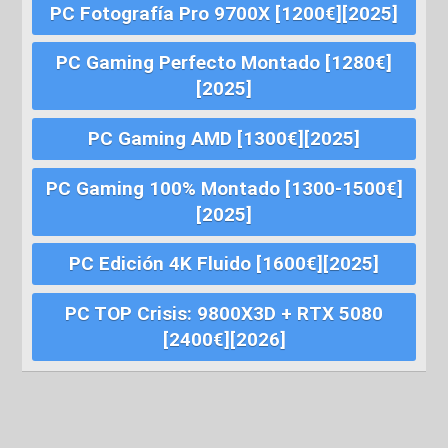
PC Fotografía Pro 9700X [1200€][2025]
PC Gaming Perfecto Montado [1280€]
[2025]
PC Gaming AMD [1300€][2025]
PC Gaming 100% Montado [1300-1500€]
[2025]
PC Edición 4K Fluido [1600€][2025]
PC TOP Crisis: 9800X3D + RTX 5080
[2400€][2026]