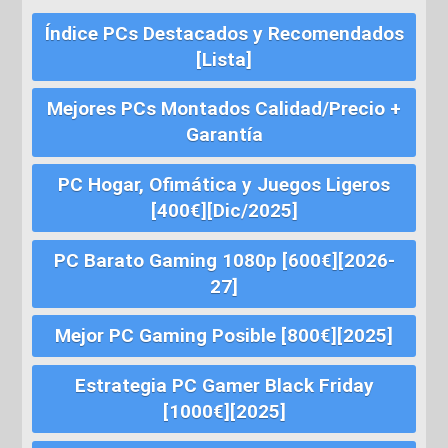
Índice PCs Destacados y Recomendados
[Lista]
Mejores PCs Montados Calidad/Precio +
Garantía
PC Hogar, Ofimática y Juegos Ligeros
[400€][Dic/2025]
PC Barato Gaming 1080p [600€][2026-
27]
Mejor PC Gaming Posible [800€][2025]
Estrategia PC Gamer Black Friday
[1000€][2025]