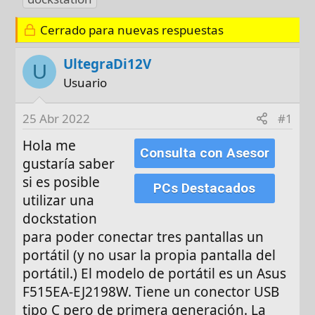
t
c
i
o
Cerrado para nuevas respuestas
h
q
r
a
u
d
e
UltegraDi12V
U
e
t
Usuario
i
a
n
s
25 Abr 2022
#1
i
c
Hola me
Consulta con Asesor
i
gustaría saber
o
si es posible
PCs Destacados
utilizar una
dockstation
para poder conectar tres pantallas un
portátil (y no usar la propia pantalla del
portátil.) El modelo de portátil es un Asus
F515EA-EJ2198W. Tiene un conector USB
tipo C pero de primera generación. La