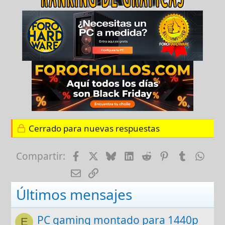
Cerrado para nuevas respuestas
Facebook
X
Bluesky
LinkedIn
Reddit
Pinterest
Tumblr
Wha
Compartir:
E-mail
Enlace
Últimos mensajes
PC gaming montado para 1440p
E