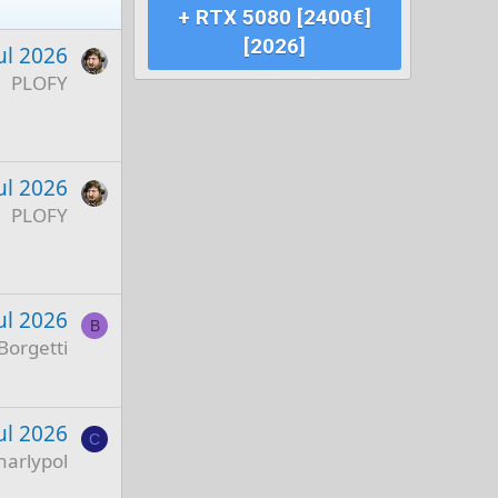
+ RTX 5080 [2400€]
[2026]
ul 2026
PLOFY
ul 2026
PLOFY
ul 2026
B
Borgetti
ul 2026
C
harlypol