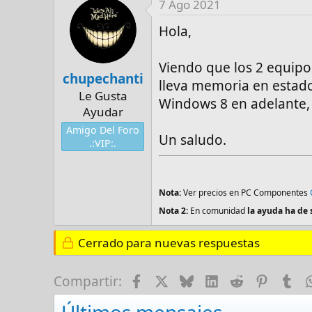
7 Ago 2021
Hola,
Viendo que los 2 equipos
chupechanti
lleva memoria en estado
Le Gusta
Windows 8 en adelante, 
Ayudar
Amigo Del Foro
Un saludo.
.:VIP:.
Nota:
Ver precios en PC Componentes
Nota 2:
En comunidad
la ayuda ha de 
Cerrado para nuevas respuestas
Facebook
X
Bluesky
LinkedIn
Reddit
Pinter
Tu
Compartir:
Últimos mensajes