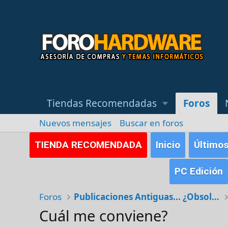
Tiendas Recomendadas
Foros
Nuevos mensajes
Buscar en foros
TIENDA RECOMENDADA
Inicio
Último
PC Edición
Foros
Publicaciones Antiguas... ¿Obsoletas?
Cuál me conviene?