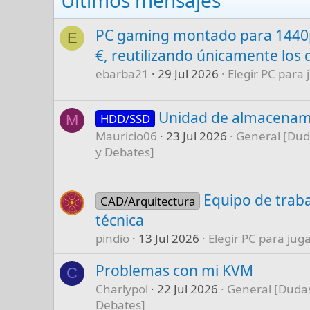
PC gaming montado para 1440p
E
€, reutilizando únicamente los 
ebarba21
29 Jul 2026
Elegir PC para 
Unidad de almacenam
HDD/SSD
M
Mauricio06
23 Jul 2026
General [Dud
y Debates]
Equipo de traba
CAD/Arquitectura
técnica
pindio
13 Jul 2026
Elegir PC para juga
Problemas con mi KVM
C
Charlypol
22 Jul 2026
General [Dudas
Debates]