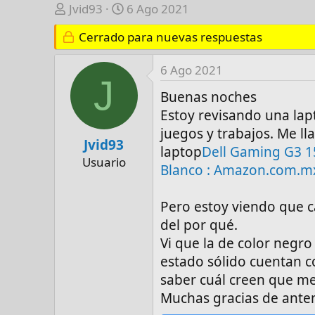
A
F
Jvid93
6 Ago 2021
u
e
Cerrado para nuevas respuestas
t
c
o
h
6 Ago 2021
r
a
J
d
Buenas noches
e
Estoy revisando una la
i
juegos y trabajos. Me l
n
Jvid93
laptop
Dell Gaming G3 1
i
Usuario
Blanco : Amazon.com.mx
c
i
o
Pero estoy viendo que c
del por qué.
Vi que la de color negro
estado sólido cuentan 
saber cuál creen que m
Muchas gracias de ant