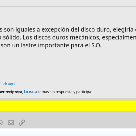
 son iguales a excepción del disco duro, elegiría 
 sólido. Los discos duros mecánicos, especialme
son un lastre importante para el S.O.
Click aquí
busca
ser reciproca
,
temas sin respuesta y participa
est
mblr
WhatsApp
E-mail
Enlace