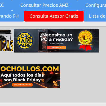
CC
Consultar Precios AMZ
Configur
yando FH
Consulta Asesor Gratis
Lista de