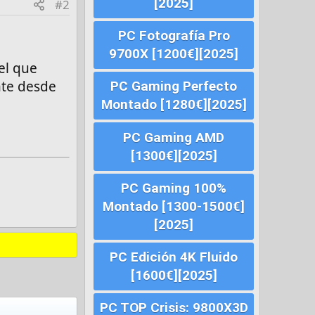
[2025]
#2
PC Fotografía Pro
9700X [1200€][2025]
el que
nte desde
PC Gaming Perfecto
Montado [1280€][2025]
PC Gaming AMD
[1300€][2025]
PC Gaming 100%
Montado [1300-1500€]
[2025]
PC Edición 4K Fluido
[1600€][2025]
PC TOP Crisis: 9800X3D