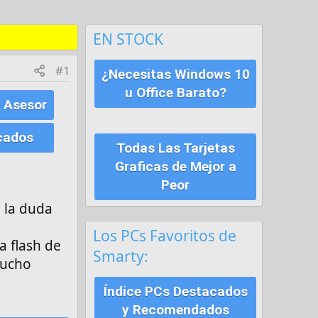
EN STOCK
#1
¿Necesitas Windows 10
u Office Barato?
 Asesor
cados
Todas Las Tarjetas
Graficas de Mejor a
Peor
 la duda
Los PCs Favoritos de
a flash de
Smarty:
mucho
Índice PCs Destacados
y Recomendados