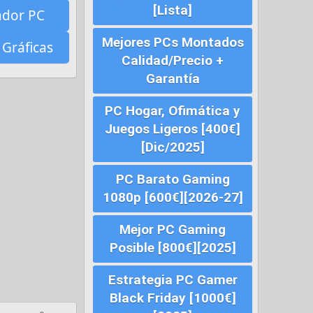
[Lista]
ador PC
Mejores PCs Montados
 Gráficas
Calidad/Precio +
Garantía
PC Hogar, Ofimática y
Juegos Ligeros [400€]
[Dic/2025]
PC Barato Gaming
1080p [600€][2026-27]
Mejor PC Gaming
Posible [800€][2025]
Estrategia PC Gamer
Black Friday [1000€]