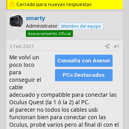
Cerrado para nuevas respuestas
t
c
o
h
smarty
r
a
d
Administrator
Miembro del equipo
e
Asesoramiento Oficial
i
n
3 Feb 2021
#1
i
Me volví un
c
Consulta con Asesor
poco loco
i
para
o
PCs Destacados
conseguir el
cable
adecuado y compatible para conectar las
Oculus Quest (la 1 ó la 2) al PC.
al parecer no todos los cables usb
funcionan bien para conectar con las
Oculus, probé varios pero al final di con el