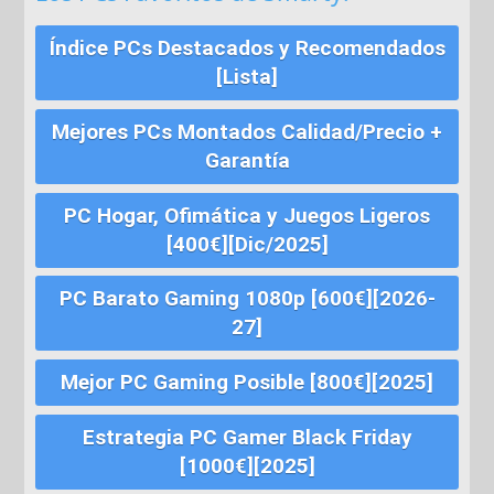
Índice PCs Destacados y Recomendados
[Lista]
Mejores PCs Montados Calidad/Precio +
Garantía
PC Hogar, Ofimática y Juegos Ligeros
[400€][Dic/2025]
PC Barato Gaming 1080p [600€][2026-
27]
Mejor PC Gaming Posible [800€][2025]
Estrategia PC Gamer Black Friday
[1000€][2025]