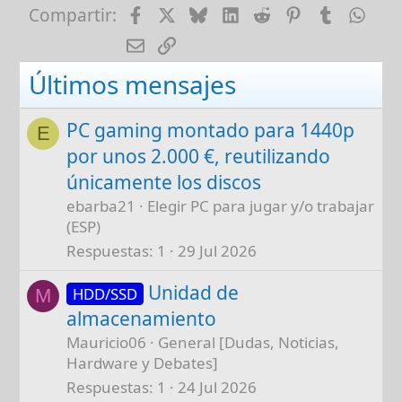
Facebook
X
Bluesky
LinkedIn
Reddit
Pinterest
Tumblr
Wha
Compartir:
E-mail
Enlace
Últimos mensajes
PC gaming montado para 1440p
E
por unos 2.000 €, reutilizando
únicamente los discos
ebarba21
Elegir PC para jugar y/o trabajar
(ESP)
Respuestas
1
29 Jul 2026
Unidad de
HDD/SSD
M
almacenamiento
Mauricio06
General [Dudas, Noticias,
Hardware y Debates]
Respuestas
1
24 Jul 2026