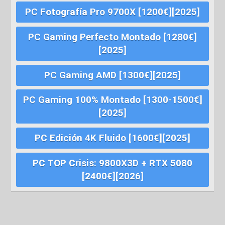
PC Fotografía Pro 9700X [1200€][2025]
PC Gaming Perfecto Montado [1280€]
[2025]
PC Gaming AMD [1300€][2025]
PC Gaming 100% Montado [1300-1500€]
[2025]
PC Edición 4K Fluido [1600€][2025]
PC TOP Crisis: 9800X3D + RTX 5080
[2400€][2026]