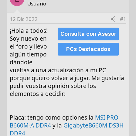
d
Usuario
e
i
12 Dic 2022
#1
n
¡Hola a todos!
i
Consulta con Asesor
Soy nuevo en
c
i
el foro y llevo
PCs Destacados
o
algún tiempo
dándole
vueltas a una actualización a mi PC
porque quiero volver a jugar. Me gustaría
pedir vuestra opinión sobre los
elementos a decidir:
Placa: tengo como opciones la
MSI PRO
B660M-A DDR4
y la
GigabyteB660M DS3H
DDR4