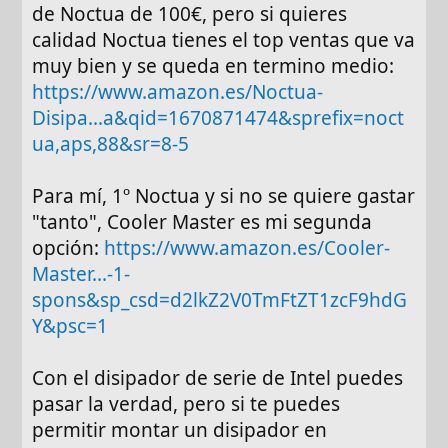
de Noctua de 100€, pero si quieres
calidad Noctua tienes el top ventas que va
muy bien y se queda en termino medio:
https://www.amazon.es/Noctua-
Disipa...a&qid=1670871474&sprefix=noct
ua,aps,88&sr=8-5
Para mí, 1º Noctua y si no se quiere gastar
"tanto", Cooler Master es mi segunda
opción:
https://www.amazon.es/Cooler-
Master...-1-
spons&sp_csd=d2lkZ2V0TmFtZT1zcF9hdG
Y&psc=1
Con el disipador de serie de Intel puedes
pasar la verdad, pero si te puedes
permitir montar un disipador en