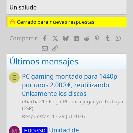
Un saludo
Cerrado para nuevas respuestas
Facebook
X
Bluesky
LinkedIn
Reddit
Pinterest
Tumblr
Wha
Compartir:
E-mail
Enlace
Últimos mensajes
PC gaming montado para 1440p
E
por unos 2.000 €, reutilizando
únicamente los discos
ebarba21
Elegir PC para jugar y/o trabajar
(ESP)
Respuestas
1
29 Jul 2026
Unidad de
HDD/SSD
M