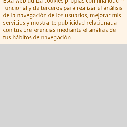
Esta web utiliza cookies propias con finalidad
Español (Neutro) Tu
funcional y de terceros para realizar el análisis
Contactarnos
Términos y reglas
de la navegación de los usuarios, mejorar mis
Privacy policy
Ayuda
R
servicios y mostrarte publicidad relacionada
S
S
con tus preferencias mediante el análisis de
®
Community platform by XenForo
© 2010-
tus hábitos de navegación.
2026 XenForo Ltd.
Red Fansite.es
Esta web usa cookies y participa en el Programa de Afiliados de Amazon EU, un
programa de publicidad para afiliados diseñado para ofrecer a sitios web un
modo de obtener comisiones por publicidad, publicitando e incluyendo enlaces a