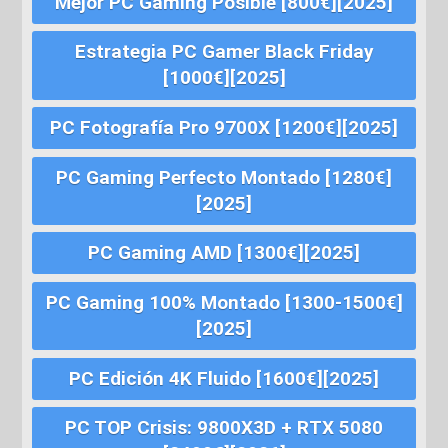
Mejor PC Gaming Posible [800€][2025]
Estrategia PC Gamer Black Friday
[1000€][2025]
PC Fotografía Pro 9700X [1200€][2025]
PC Gaming Perfecto Montado [1280€]
[2025]
PC Gaming AMD [1300€][2025]
PC Gaming 100% Montado [1300-1500€]
[2025]
PC Edición 4K Fluido [1600€][2025]
PC TOP Crisis: 9800X3D + RTX 5080