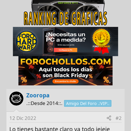
Zooropa
.::Desde 2014::.
Amigo Del Foro .:VIP:.
12 Dic 2022
#2
Lo tienes bastante claro ya todo jejeje