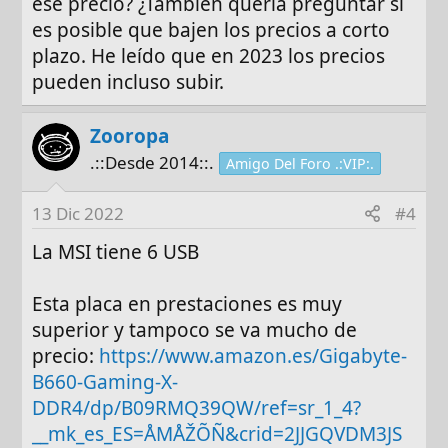
ese precio? ¿También quería preguntar si
es posible que bajen los precios a corto
plazo. He leído que en 2023 los precios
pueden incluso subir.
Zooropa
.::Desde 2014::.
Amigo Del Foro .:VIP:.
13 Dic 2022
#4
La MSI tiene 6 USB
Esta placa en prestaciones es muy
superior y tampoco se va mucho de
precio:
https://www.amazon.es/Gigabyte-
B660-Gaming-X-
DDR4/dp/B09RMQ39QW/ref=sr_1_4?
__mk_es_ES=ÅMÅŽÕÑ&crid=2JJGQVDM3JS