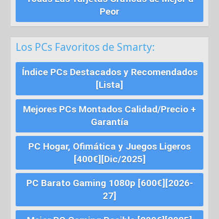
Peor
Los PCs Favoritos de Smarty:
Índice PCs Destacados y Recomendados
[Lista]
Mejores PCs Montados Calidad/Precio +
Garantía
PC Hogar, Ofimática y Juegos Ligeros
[400€][Dic/2025]
PC Barato Gaming 1080p [600€][2026-
27]