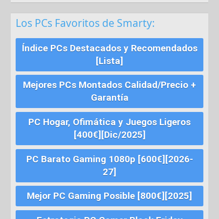
Los PCs Favoritos de Smarty:
Índice PCs Destacados y Recomendados
[Lista]
Mejores PCs Montados Calidad/Precio +
Garantía
PC Hogar, Ofimática y Juegos Ligeros
[400€][Dic/2025]
PC Barato Gaming 1080p [600€][2026-
27]
Mejor PC Gaming Posible [800€][2025]