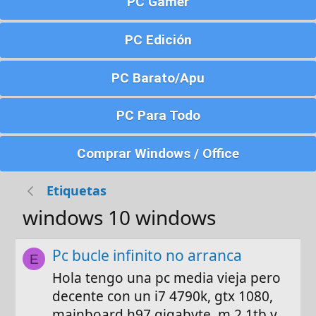
PC Gamer
PC Edición
PC Barato/Apu
PC Para Todo
Comprar Windows / Office
Etiquetas
windows 10 windows
Pc bucle infinito no arranca
E
Hola tengo una pc media vieja pero
decente con un i7 4790k, gtx 1080,
mainboard h97 gigabyte, m.2 1tb y