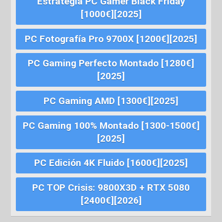
Estrategia PC Gamer Black Friday
[1000€][2025]
PC Fotografía Pro 9700X [1200€][2025]
PC Gaming Perfecto Montado [1280€]
[2025]
PC Gaming AMD [1300€][2025]
PC Gaming 100% Montado [1300-1500€]
[2025]
PC Edición 4K Fluido [1600€][2025]
PC TOP Crisis: 9800X3D + RTX 5080
[2400€][2026]