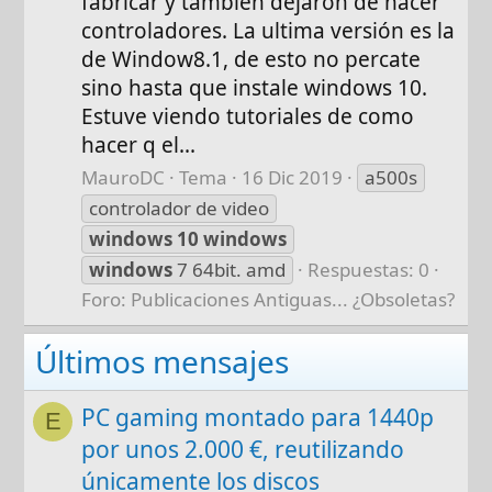
fabricar y también dejaron de hacer
controladores. La ultima versión es la
de Window8.1, de esto no percate
sino hasta que instale windows 10.
Estuve viendo tutoriales de como
hacer q el...
MauroDC
Tema
16 Dic 2019
a500s
controlador de video
windows
10
windows
windows
7 64bit. amd
Respuestas: 0
Foro:
Publicaciones Antiguas... ¿Obsoletas?
Últimos mensajes
PC gaming montado para 1440p
E
por unos 2.000 €, reutilizando
únicamente los discos