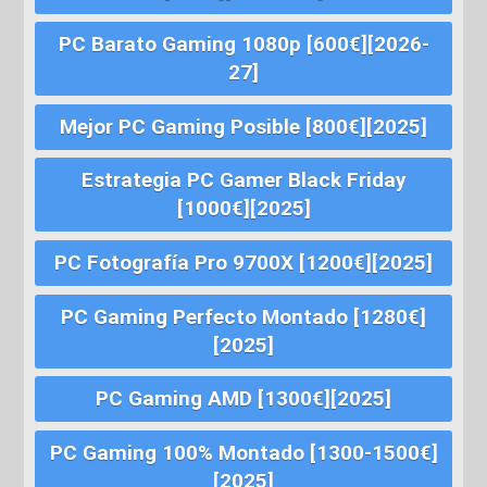
PC Barato Gaming 1080p [600€][2026-
27]
Mejor PC Gaming Posible [800€][2025]
Estrategia PC Gamer Black Friday
[1000€][2025]
PC Fotografía Pro 9700X [1200€][2025]
PC Gaming Perfecto Montado [1280€]
[2025]
PC Gaming AMD [1300€][2025]
PC Gaming 100% Montado [1300-1500€]
[2025]