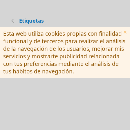
Etiquetas
Esta web utiliza cookies propias con finalidad
Español (Neutro) Tu
funcional y de terceros para realizar el análisis
Contactarnos
Términos y reglas
de la navegación de los usuarios, mejorar mis
Privacy policy
Ayuda
R
servicios y mostrarte publicidad relacionada
S
S
con tus preferencias mediante el análisis de
®
Community platform by XenForo
© 2010-
tus hábitos de navegación.
2026 XenForo Ltd.