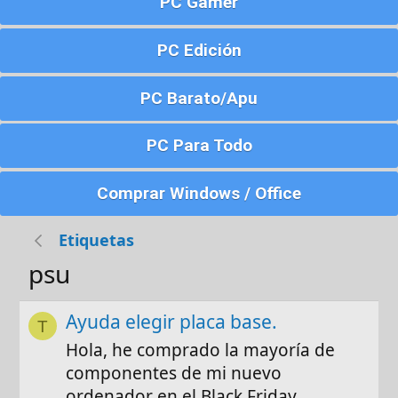
PC Gamer
PC Edición
PC Barato/Apu
PC Para Todo
Comprar Windows / Office
Etiquetas
psu
Ayuda elegir placa base.
T
Hola, he comprado la mayoría de
componentes de mi nuevo
ordenador en el Black Friday,