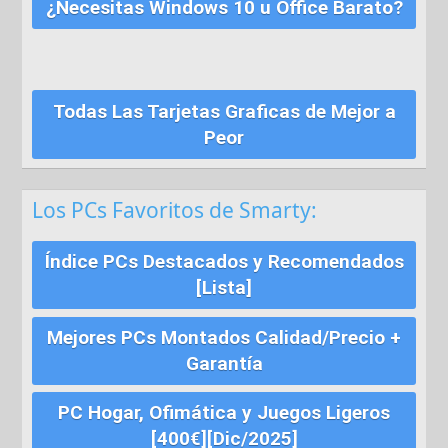
¿Necesitas Windows 10 u Office Barato?
Todas Las Tarjetas Graficas de Mejor a
Peor
Los PCs Favoritos de Smarty:
Índice PCs Destacados y Recomendados
[Lista]
Mejores PCs Montados Calidad/Precio +
Garantía
PC Hogar, Ofimática y Juegos Ligeros
[400€][Dic/2025]