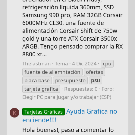
refrigeración líquida 360mm, SSD
Samsung 990 pro, RAM 32GB Corsair
6000MHz CL30, una fuente de
alimentación Corsair Shift de 750w
gold y una torre ATX Corsair 3500x
ARGB. Tengo pensado comprar la RX
8800 xt...
Thelastman
Tema
4 Dic 2024
cpu
fuente de aliemntación
ofertas
placa base
presupuesto
psu
tarjeta grafica
Respuestas: 0
Foro:
Elegir PC para jugar y/o trabajar (ESP)
Ayuda Grafica no
Tarjetas Gráficas
K
enciende!!!!
Hola buenas!, paso a comentar lo