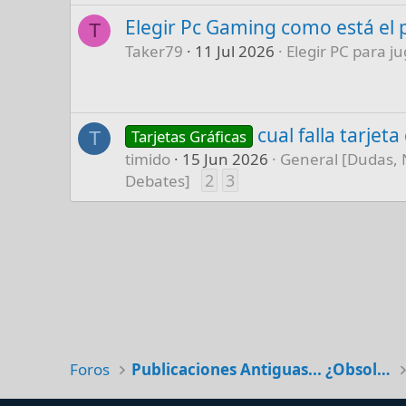
Elegir Pc Gaming como está el 
T
Taker79
11 Jul 2026
Elegir PC para ju
cual falla tarjet
Tarjetas Gráficas
T
timido
15 Jun 2026
General [Dudas, 
2
3
Debates]
Foros
Publicaciones Antiguas... ¿Obsoletas?