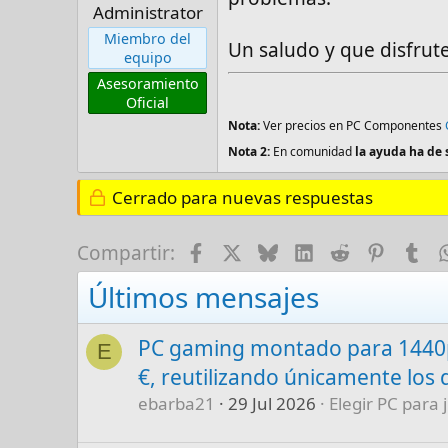
Administrator
Miembro del
Un saludo y que disfrute
equipo
Asesoramiento
Oficial
Nota:
Ver precios en PC Componentes
Nota 2:
En comunidad
la ayuda ha de 
Cerrado para nuevas respuestas
Facebook
X
Bluesky
LinkedIn
Reddit
Pinter
Tu
Compartir:
Últimos mensajes
PC gaming montado para 1440p
E
€, reutilizando únicamente los 
ebarba21
29 Jul 2026
Elegir PC para 