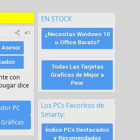
EN STOCK
#1
¿Necesitas Windows 10
u Office Barato?
 Asesor
cados
Todas Las Tarjetas
Graficas de Mejor a
nte con
Peor
cougar dice
Los PCs Favoritos de
ador PC
Smarty:
 Gráficas
Índice PCs Destacados
y Recomendados