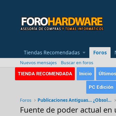
Tiendas Recomendadas
Foros
Nuevos mensajes
Buscar en foros
TIENDA RECOMENDADA
Inicio
Último
PC Edición
Foros
Publicaciones Antiguas... ¿Obsoletas?
Fuente de poder actual en 