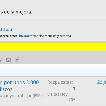
s de la mejora.
Click aquí
busca
ser reciproca
,
temas sin respuesta y participa
est
mblr
WhatsApp
E-mail
Enlace
 por unos 2.000
Respuestas
29 J
1
discos
Visitas Hoy
jugar y/o trabajar (ESP)
705