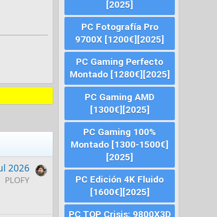
[2025]
PC Fotografía Pro
9700X [1200€][2025]
PC Gaming Perfecto
Montado [1280€][2025]
PC Gaming AMD
[1300€][2025]
PC Gaming 100%
Montado [1300-1500€]
[2025]
ul 2026
PC Edición 4K Fluido
PLOFY
[1600€][2025]
PC TOP Crisis: 9800X3D