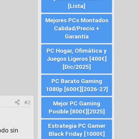
[Lista]
Mejores PCs Montados
Calidad/Precio +
Garantía
PC Hogar, Ofimática y
Juegos Ligeros [400€]
[Dic/2025]
PC Barato Gaming
1080p [600€][2026-27]
#2
Mejor PC Gaming
Posible [800€][2025]
Estrategia PC Gamer
odo sin
Black Friday [1000€]