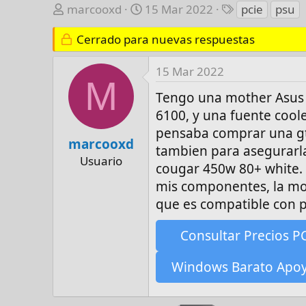
A
F
E
marcooxd
15 Mar 2022
pcie
psu
u
e
t
t
Cerrado para nuevas respuestas
c
i
o
h
q
r
a
u
15 Mar 2022
M
d
e
Tengo una mother Asus
e
t
6100, y una fuente cool
i
a
pensaba comprar una gt
n
s
marcooxd
i
tambien para asegurarl
Usuario
c
cougar 450w 80+ white. 
i
mis componentes, la mot
o
que es compatible con p
Consultar Precios P
Windows Barato Apo