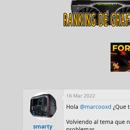
16 Mar 2022
Hola
@marcooxd
¿Que t
Volviendo al tema que n
smarty
problemas.