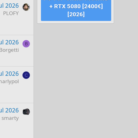
ul 2026
+ RTX 5080 [2400€]
PLOFY
[2026]
ul 2026
B
Borgetti
ul 2026
C
harlypol
ul 2026
smarty