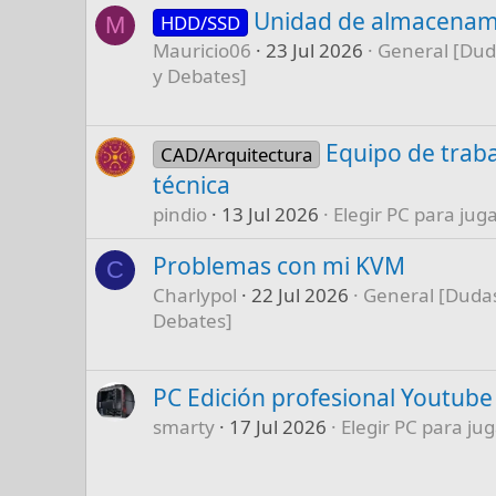
Unidad de almacenam
HDD/SSD
M
Mauricio06
23 Jul 2026
General [Dud
y Debates]
Equipo de traba
CAD/Arquitectura
técnica
pindio
13 Jul 2026
Elegir PC para juga
Problemas con mi KVM
C
Charlypol
22 Jul 2026
General [Dudas
Debates]
PC Edición profesional Youtube
smarty
17 Jul 2026
Elegir PC para jug