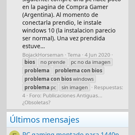
en la pagina de Compra Gamer
(Argentina). Al momento de
conectarla prendio, le instale
windows 10 (la instalacion parecio
ser normal). Una vez prendida
estuve...
BojackHorseman
Tema
4 Jun 2020
bios
no prende
pc no da imagen
problema
problema
con
bios
problema
con
bios
windows
problema
pc
sin imagen
Respuestas:
4
Foro:
Publicaciones Antiguas...
¿Obsoletas?
Últimos mensajes
PC gaming montado para 1440p