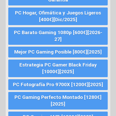
PC Hogar, Ofimática y Juegos Ligeros
[400€][Dic/2025]
PC Barato Gaming 1080p [600€][2026-
27]
Mejor PC Gaming Posible [800€][2025]
Estrategia PC Gamer Black Friday
[1000€][2025]
PC Fotografía Pro 9700X [1200€][2025]
PC Gaming Perfecto Montado [1280€]
[2025]