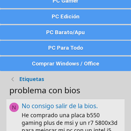
PC Gamer
PC Edición
PC Barato/Apu
PC Para Todo
Comprar Windows / Office
Etiquetas
problema con bios
No consigo salir de la bios.
N
He comprado una placa b550
gaming plus de msi y un r7 5800x3d
para mejorar mi pc con un intel i5