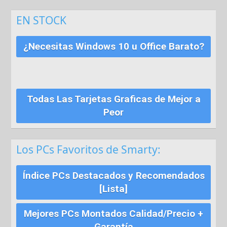
EN STOCK
¿Necesitas Windows 10 u Office Barato?
Todas Las Tarjetas Graficas de Mejor a
Peor
Los PCs Favoritos de Smarty:
Índice PCs Destacados y Recomendados
[Lista]
Mejores PCs Montados Calidad/Precio +
Garantía