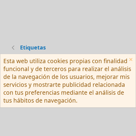
Etiquetas
Esta web utiliza cookies propias con finalidad
Español (Neutro) Tu
funcional y de terceros para realizar el análisis
Contactarnos
Términos y reglas
de la navegación de los usuarios, mejorar mis
Privacy policy
Ayuda
R
servicios y mostrarte publicidad relacionada
S
S
con tus preferencias mediante el análisis de
®
Community platform by XenForo
© 2010-
tus hábitos de navegación.
2026 XenForo Ltd.