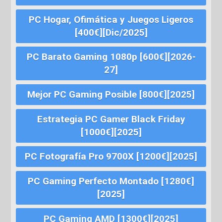
PC Hogar, Ofimática y Juegos Ligeros
[400€][Dic/2025]
PC Barato Gaming 1080p [600€][2026-
27]
Mejor PC Gaming Posible [800€][2025]
Estrategia PC Gamer Black Friday
[1000€][2025]
PC Fotografía Pro 9700X [1200€][2025]
PC Gaming Perfecto Montado [1280€]
[2025]
PC Gaming AMD [1300€][2025]