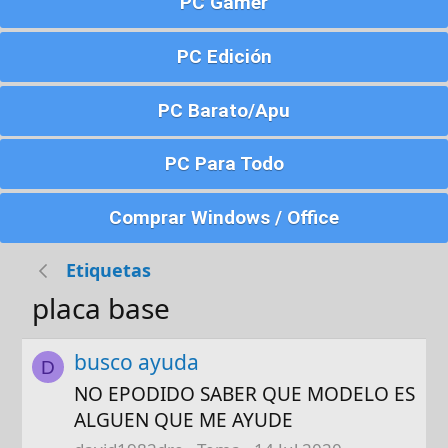
PC Gamer
PC Edición
PC Barato/Apu
PC Para Todo
Comprar Windows / Office
Etiquetas
placa base
busco ayuda
D
NO EPODIDO SABER QUE MODELO ES
ALGUEN QUE ME AYUDE