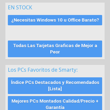
EN STOCK
¿Necesitas Windows 10 u Office Barato?
Todas Las Tarjetas Graficas de Mejor a
Peor
Los PCs Favoritos de Smarty:
Índice PCs Destacados y Recomendados
[Lista]
Mejores PCs Montados Calidad/Precio +
Garantía