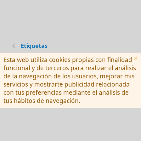
Etiquetas
Esta web utiliza cookies propias con finalidad
Español (Neutro) Tu
funcional y de terceros para realizar el análisis
Contactarnos
Términos y reglas
de la navegación de los usuarios, mejorar mis
Privacy policy
Ayuda
R
servicios y mostrarte publicidad relacionada
S
S
con tus preferencias mediante el análisis de
®
Community platform by XenForo
© 2010-
tus hábitos de navegación.
2026 XenForo Ltd.