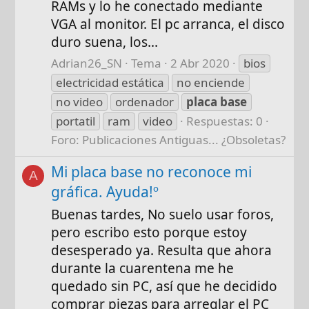
RAMs y lo he conectado mediante
VGA al monitor. El pc arranca, el disco
duro suena, los...
Adrian26_SN
Tema
2 Abr 2020
bios
electricidad estática
no enciende
no video
ordenador
placa
base
portatil
ram
video
Respuestas: 0
Foro:
Publicaciones Antiguas... ¿Obsoletas?
Mi placa base no reconoce mi
A
gráfica. Ayuda!º
Buenas tardes, No suelo usar foros,
pero escribo esto porque estoy
desesperado ya. Resulta que ahora
durante la cuarentena me he
quedado sin PC, así que he decidido
comprar piezas para arreglar el PC