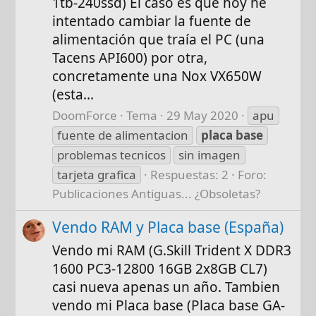
1tb-240ssd) El caso es que hoy he
intentado cambiar la fuente de
alimentación que traía el PC (una
Tacens API600) por otra,
concretamente una Nox VX650W
(esta...
DoomForce
Tema
29 May 2020
apu
fuente de alimentacion
placa
base
problemas tecnicos
sin imagen
tarjeta grafica
Respuestas: 2
Foro:
Publicaciones Antiguas... ¿Obsoletas?
Vendo RAM y Placa base (España)
Vendo mi RAM (G.Skill Trident X DDR3
1600 PC3-12800 16GB 2x8GB CL7)
casi nueva apenas un año. Tambien
vendo mi Placa base (Placa base GA-