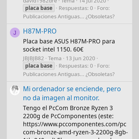
david1982dre
Tema
14 Jul 2020
placa
base
Respuestas: 0
Foro:
Publicaciones Antiguas... ¿Obsoletas?
H87M-PRO
J
Placa base ASUS H87M-PRO para
socket intel 1150. 60€
JBJBJB82
Tema
13 Jun 2020
placa
base
Respuestas: 0
Foro:
Publicaciones Antiguas... ¿Obsoletas?
Mi ordenador se enciende, pero
no da imagen al monitor.
Tengo el PcCom Bronze Ryzen 3
2200g de PcComponentes (este:
https://www.pccomponentes.com/pc
com-bronze-amd-ryzen-3-2200g-8gb-