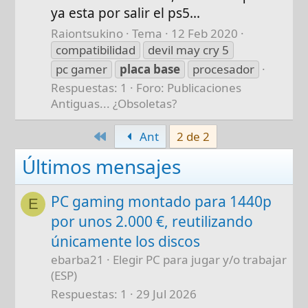
ya esta por salir el ps5...
Raiontsukino
Tema
12 Feb 2020
compatibilidad
devil may cry 5
pc gamer
placa
base
procesador
Respuestas: 1
Foro:
Publicaciones
Antiguas... ¿Obsoletas?
Primero
Ant
2 de 2
Últimos mensajes
PC gaming montado para 1440p
E
por unos 2.000 €, reutilizando
únicamente los discos
ebarba21
Elegir PC para jugar y/o trabajar
(ESP)
Respuestas
1
29 Jul 2026