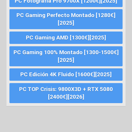
PC Fotografía Pro 9700X [1200€][2025]
PC Gaming Perfecto Montado [1280€]
[2025]
PC Gaming AMD [1300€][2025]
PC Gaming 100% Montado [1300-1500€]
[2025]
PC Edición 4K Fluido [1600€][2025]
PC TOP Crisis: 9800X3D + RTX 5080
[2400€][2026]