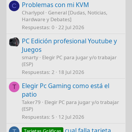
Problemas con mi KVM
C
Charlypol
General [Dudas, Noticias,
Hardware y Debates]
Respuestas
0
22 Jul 2026
PC Edición profesional Youtube y
Juegos
smarty
Elegir PC para jugar y/o trabajar
(ESP)
Respuestas
2
18 Jul 2026
Elegir Pc Gaming como está el
T
patio
Taker79
Elegir PC para jugar y/o trabajar
(ESP)
Respuestas
5
12 Jul 2026
cual falla tarjeta
Tarjetas Gráficas
T