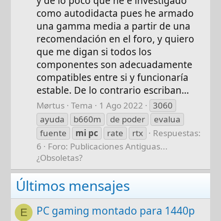
y de lo poco que he e investigado
como autodidacta pues he armado
una gamma media a partir de una
recomendación en el foro, y quiero
que me digan si todos los
componentes son adecuadamente
compatibles entre si y funcionaría
estable. De lo contrario escriban...
Mørtus
Tema
1 Ago 2022
3060
ayuda
b660m
de poder
evalua
fuente
mi
pc
rate
rtx
Respuestas:
6
Foro:
Publicaciones Antiguas...
¿Obsoletas?
Últimos mensajes
PC gaming montado para 1440p
E