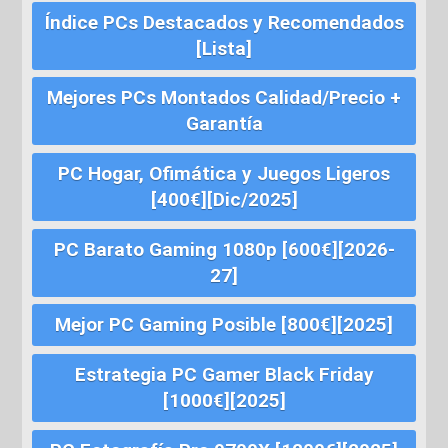
Índice PCs Destacados y Recomendados
[Lista]
Mejores PCs Montados Calidad/Precio +
Garantía
PC Hogar, Ofimática y Juegos Ligeros
[400€][Dic/2025]
PC Barato Gaming 1080p [600€][2026-
27]
Mejor PC Gaming Posible [800€][2025]
Estrategia PC Gamer Black Friday
[1000€][2025]