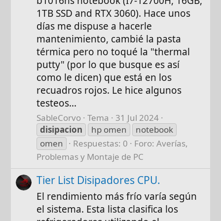
b1016ns notebook (I7-12700H, 16GB,
1TB SSD and RTX 3060). Hace unos
días me dispuse a hacerle
mantenimiento, cambié la pasta
térmica pero no toqué la "thermal
putty" (por lo que busque es así
como le dicen) que está en los
recuadros rojos. Le hice algunos
testeos...
SableCorvo
Tema
31 Jul 2024
disipacion
hp omen
notebook
omen
Respuestas: 0
Foro:
Averías,
Problemas y Montaje de PC
Tier List Disipadores CPU.
El rendimiento más frío varía según
el sistema. Esta lista clasifica los