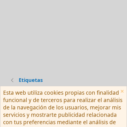
Etiquetas
Esta web utiliza cookies propias con finalidad
Español (Neutro) Tu
funcional y de terceros para realizar el análisis
Contactarnos
Términos y reglas
de la navegación de los usuarios, mejorar mis
Privacy policy
Ayuda
R
servicios y mostrarte publicidad relacionada
S
S
con tus preferencias mediante el análisis de
®
Community platform by XenForo
© 2010-