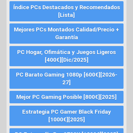
Índice PCs Destacados y Recomendados
[Lista]
Mejores PCs Montados Calidad/Precio +
Garantía
PC Hogar, Ofimática y Juegos Ligeros
[400€][Dic/2025]
PC Barato Gaming 1080p [600€][2026-
27]
Mejor PC Gaming Posible [800€][2025]
Estrategia PC Gamer Black Friday
[1000€][2025]