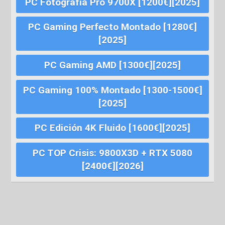
PC Fotografía Pro 9700X [1200€][2025]
PC Gaming Perfecto Montado [1280€]
[2025]
PC Gaming AMD [1300€][2025]
PC Gaming 100% Montado [1300-1500€]
[2025]
PC Edición 4K Fluido [1600€][2025]
PC TOP Crisis: 9800X3D + RTX 5080
[2400€][2026]