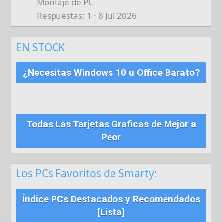
Montaje de PC
Respuestas
1
8 Jul 2026
EN STOCK
¿Necesitas Windows 10 u Office Barato?
Todas Las Tarjetas Graficas de Mejor a
Peor
Los PCs Favoritos de Smarty:
Índice PCs Destacados y Recomendados
[Lista]