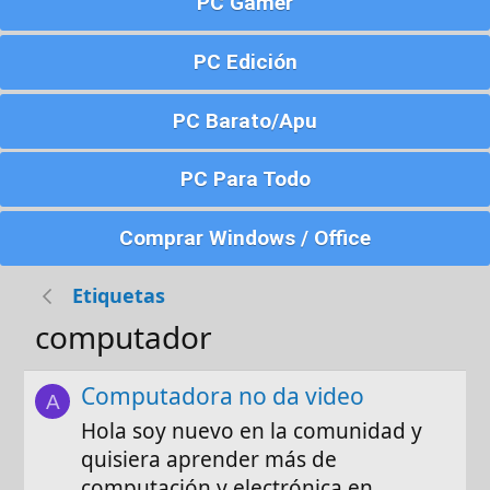
PC Gamer
PC Edición
PC Barato/Apu
PC Para Todo
Comprar Windows / Office
Etiquetas
computador
Computadora no da video
A
Hola soy nuevo en la comunidad y
quisiera aprender más de
computación y electrónica en