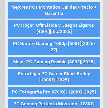
Mejores PCs Montados Calidad/Precio +
Garantía
PC Hogar, Ofimática y Juegos Ligeros
[400€][Dic/2025]
PC Barato Gaming 1080p [600€][2026-
27]
Mejor PC Gaming Posible [800€][2025]
Estrategia PC Gamer Black Friday
[1000€][2025]
PC Fotografía Pro 9700X [1200€][2025]
PC Gaming Perfecto Montado [1280€]