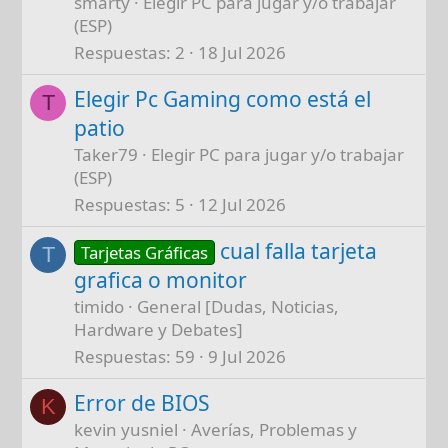
smarty
Elegir PC para jugar y/o trabajar
(ESP)
Respuestas
2
18 Jul 2026
Elegir Pc Gaming como está el
T
patio
Taker79
Elegir PC para jugar y/o trabajar
(ESP)
Respuestas
5
12 Jul 2026
cual falla tarjeta
Tarjetas Gráficas
T
grafica o monitor
timido
General [Dudas, Noticias,
Hardware y Debates]
Respuestas
59
9 Jul 2026
Error de BIOS
K
kevin yusniel
Averías, Problemas y