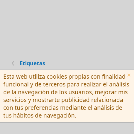
Etiquetas
Esta web utiliza cookies propias con finalidad
Español (Neutro) Tu
funcional y de terceros para realizar el análisis
Contactarnos
Términos y reglas
de la navegación de los usuarios, mejorar mis
Privacy policy
Ayuda
R
servicios y mostrarte publicidad relacionada
S
S
con tus preferencias mediante el análisis de
®
Community platform by XenForo
© 2010-
tus hábitos de navegación.
2026 XenForo Ltd.