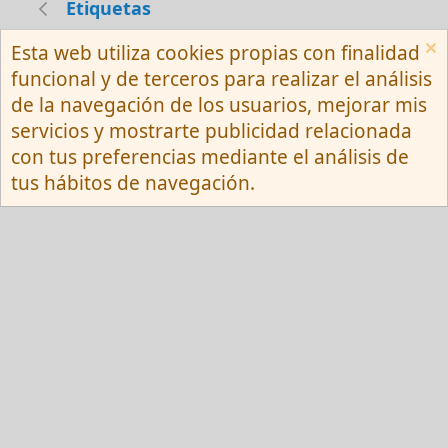
Etiquetas
Esta web utiliza cookies propias con finalidad
Español (Neutro) Tu
funcional y de terceros para realizar el análisis
Contactarnos
Términos y reglas
de la navegación de los usuarios, mejorar mis
Privacy policy
Ayuda
R
servicios y mostrarte publicidad relacionada
S
S
con tus preferencias mediante el análisis de
®
Community platform by XenForo
© 2010-
tus hábitos de navegación.
2026 XenForo Ltd.
Red Fansite.es
Esta web usa cookies y participa en el Programa de Afiliados de Amazon EU, un