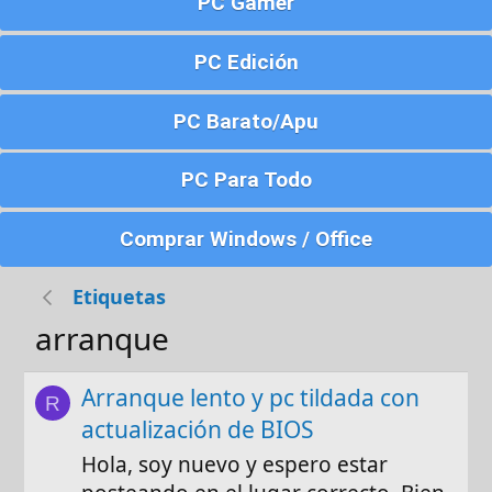
PC Gamer
PC Edición
PC Barato/Apu
PC Para Todo
Comprar Windows / Office
Etiquetas
arranque
Arranque lento y pc tildada con
R
actualización de BIOS
Hola, soy nuevo y espero estar