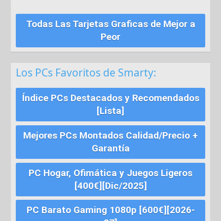
Todas Las Tarjetas Graficas de Mejor a
Peor
Los PCs Favoritos de Smarty:
Índice PCs Destacados y Recomendados
[Lista]
Mejores PCs Montados Calidad/Precio +
Garantía
PC Hogar, Ofimática y Juegos Ligeros
[400€][Dic/2025]
PC Barato Gaming 1080p [600€][2026-