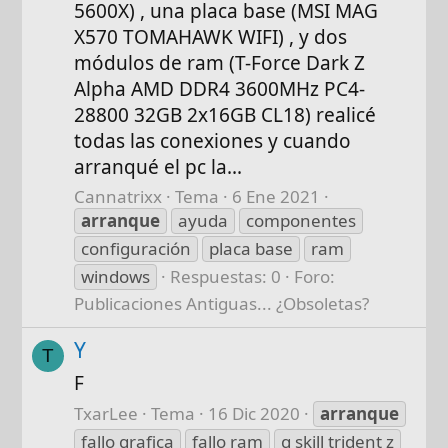
5600X) , una placa base (MSI MAG
X570 TOMAHAWK WIFI) , y dos
módulos de ram (T-Force Dark Z
Alpha AMD DDR4 3600MHz PC4-
28800 32GB 2x16GB CL18) realicé
todas las conexiones y cuando
arranqué el pc la...
Cannatrixx
Tema
6 Ene 2021
arranque
ayuda
componentes
configuración
placa base
ram
windows
Respuestas: 0
Foro:
Publicaciones Antiguas... ¿Obsoletas?
Y
T
F
TxarLee
Tema
16 Dic 2020
arranque
fallo grafica
fallo ram
g skill trident z