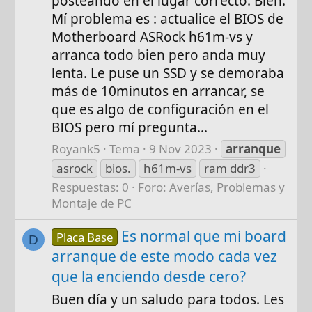
posteando en el lugar correcto. Bien.
Mí problema es : actualice el BIOS de
Motherboard ASRock h61m-vs y
arranca todo bien pero anda muy
lenta. Le puse un SSD y se demoraba
más de 10minutos en arrancar, se
que es algo de configuración en el
BIOS pero mí pregunta...
Royank5
Tema
9 Nov 2023
arranque
asrock
bios.
h61m-vs
ram ddr3
Respuestas: 0
Foro:
Averías, Problemas y
Montaje de PC
Es normal que mi board
Placa Base
D
arranque de este modo cada vez
que la enciendo desde cero?
Buen día y un saludo para todos. Les