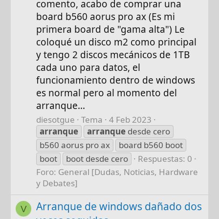
comento, acabo de comprar una
board b560 aorus pro ax (Es mi
primera board de "gama alta") Le
coloqué un disco m2 como principal
y tengo 2 discos mecánicos de 1TB
cada uno para datos, el
funcionamiento dentro de windows
es normal pero al momento del
arranque...
diesotgue
Tema
4 Feb 2023
arranque
arranque
desde cero
b560 aorus pro ax
board b560 boot
boot
boot desde cero
Respuestas: 0
Foro:
General [Dudas, Noticias, Hardware
y Debates]
Arranque de windows dañado dos
V