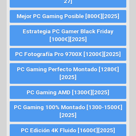
27]
Mejor PC Gaming Posible [800€][2025]
Estrategia PC Gamer Black Friday
[1000€][2025]
PC Fotografía Pro 9700X [1200€][2025]
PC Gaming Perfecto Montado [1280€]
[2025]
PC Gaming AMD [1300€][2025]
PC Gaming 100% Montado [1300-1500€]
[2025]
PC Edición 4K Fluido [1600€][2025]