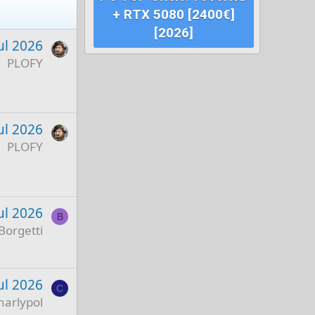
+ RTX 5080 [2400€]
[2026]
ul 2026
PLOFY
ul 2026
PLOFY
ul 2026
B
Borgetti
ul 2026
C
harlypol