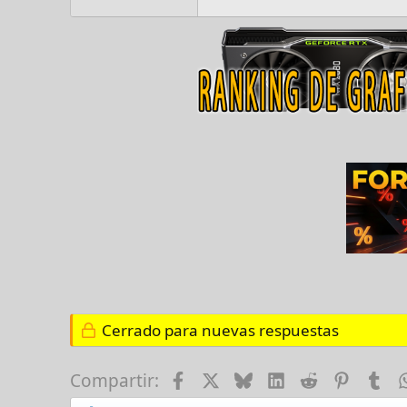
Cerrado para nuevas respuestas
Facebook
X
Bluesky
LinkedIn
Reddit
Pinter
Tu
Compartir: