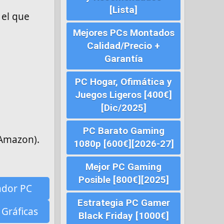
[Lista]
 el que
Mejores PCs Montados
Calidad/Precio +
Garantía
PC Hogar, Ofimática y
Juegos Ligeros [400€]
[Dic/2025]
PC Barato Gaming
 Amazon).
1080p [600€][2026-27]
Mejor PC Gaming
Posible [800€][2025]
ador PC
Estrategia PC Gamer
 Gráficas
Black Friday [1000€]