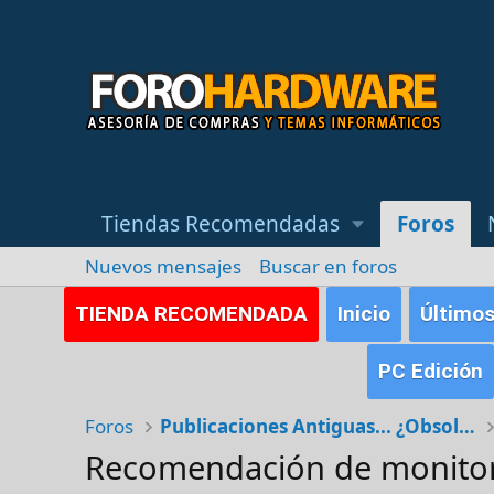
Tiendas Recomendadas
Foros
Nuevos mensajes
Buscar en foros
TIENDA RECOMENDADA
Inicio
Último
PC Edición
Foros
Publicaciones Antiguas... ¿Obsoletas?
Recomendación de monitor 