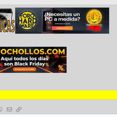
est
mblr
WhatsApp
E-mail
Enlace