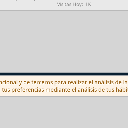
Visitas Hoy
1K
Contactarnos
ncional y de terceros para realizar el análisis de 
 tus preferencias mediante el análisis de tus háb
®
munity platform by XenForo
© 2010-2026 XenForo 