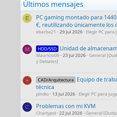
Últimos mensajes
PC gaming montado para 1440p
E
€, reutilizando únicamente los 
ebarba21
29 Jul 2026
Elegir PC para 
Unidad de almacenam
HDD/SSD
M
Mauricio06
23 Jul 2026
General [Dud
y Debates]
Equipo de traba
CAD/Arquitectura
técnica
pindio
13 Jul 2026
Elegir PC para juga
Problemas con mi KVM
C
Charlypol
22 Jul 2026
General [Dudas