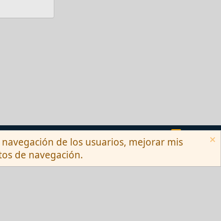
Términos y reglas
Privacy policy
Ayuda
R
la navegación de los usuarios, mejorar mis
S
S
itos de navegación.
Ltd.