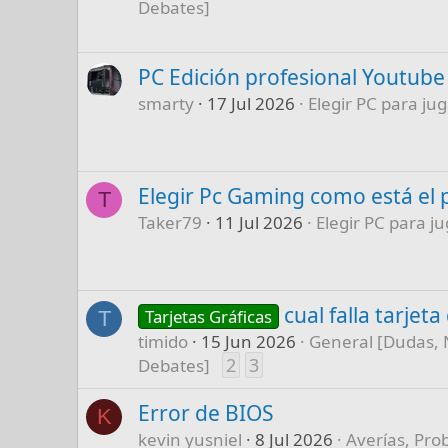
Debates]
PC Edición profesional Youtube
smarty
17 Jul 2026
Elegir PC para jug
Elegir Pc Gaming como está el 
T
Taker79
11 Jul 2026
Elegir PC para ju
cual falla tarjet
Tarjetas Gráficas
T
timido
15 Jun 2026
General [Dudas, 
2
3
Debates]
Error de BIOS
K
kevin yusniel
8 Jul 2026
Averías, Pro