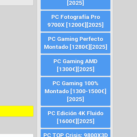
[2025]
PC Fotografía Pro
9700X [1200€][2025]
PC Gaming Perfecto
Montado [1280€][2025]
PC Gaming AMD
[1300€][2025]
PC Gaming 100%
Montado [1300-1500€]
[2025]
PC Edición 4K Fluido
[1600€][2025]
PC TOP Crisis: 9800X3D