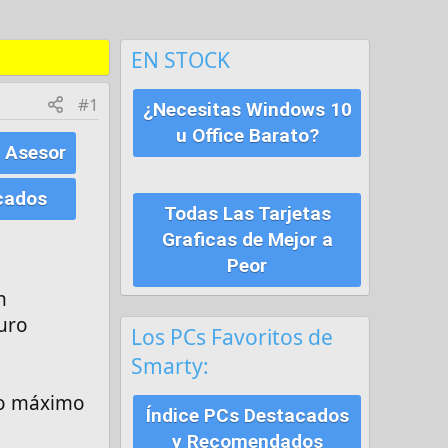
EN STOCK
#1
¿Necesitas Windows 10
u Office Barato?
 Asesor
cados
Todas Las Tarjetas
Graficas de Mejor a
Peor
n
turo
Los PCs Favoritos de
Smarty:
mo máximo
Índice PCs Destacados
y Recomendados