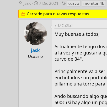
A
F
E
jask
7 Dic 2021
curvo
monitor 4k
u
e
t
t
Cerrado para nuevas respuestas
c
i
o
h
q
r
a
u
7 Dic 2021
d
e
Muy buenas a todos,
e
t
i
a
Actualmente tengo dos 
n
s
jask
i
a la vez y me gustaría 
Usuario
c
curvo de 34''.
i
o
Principalmente va a ser 
enchufados son portátil
pillarme una torre para e
Ando buscando algo que
600€ (si hay algo un po