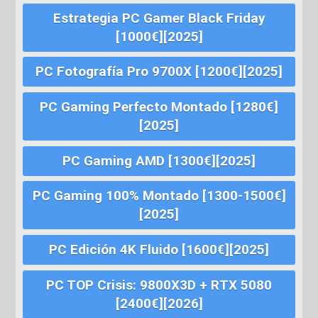
Estrategia PC Gamer Black Friday
[1000€][2025]
PC Fotografía Pro 9700X [1200€][2025]
PC Gaming Perfecto Montado [1280€]
[2025]
PC Gaming AMD [1300€][2025]
PC Gaming 100% Montado [1300-1500€]
[2025]
PC Edición 4K Fluido [1600€][2025]
PC TOP Crisis: 9800X3D + RTX 5080
[2400€][2026]