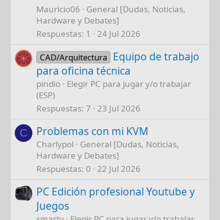
Mauricio06
General [Dudas, Noticias,
Hardware y Debates]
Respuestas
1
24 Jul 2026
Equipo de trabajo
CAD/Arquitectura
para oficina técnica
pindio
Elegir PC para jugar y/o trabajar
(ESP)
Respuestas
7
23 Jul 2026
Problemas con mi KVM
C
Charlypol
General [Dudas, Noticias,
Hardware y Debates]
Respuestas
0
22 Jul 2026
PC Edición profesional Youtube y
Juegos
smarty
Elegir PC para jugar y/o trabajar