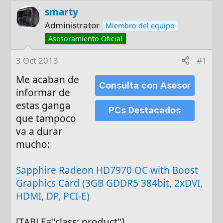
o
h
smarty
r
a
d
Administrator
Miembro del equipo
e
Asesoramiento Oficial
i
n
3 Oct 2013
#1
i
Me acaban de
c
Consulta con Asesor
informar de
i
estas ganga
o
PCs Destacados
que tampoco
va a durar
mucho:
Sapphire Radeon HD7970 OC with Boost
Graphics Card (3GB GDDR5 384bit, 2xDVI,
HDMI, DP, PCI-E)
[TABLE="class: product"]