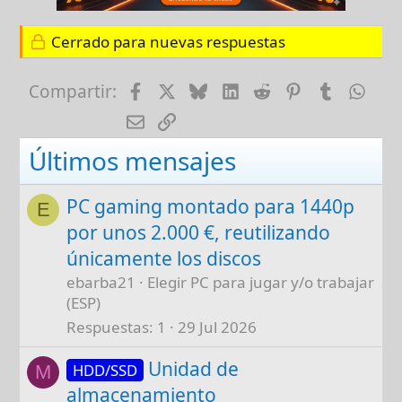
Cerrado para nuevas respuestas
Facebook
X
Bluesky
LinkedIn
Reddit
Pinterest
Tumblr
Wha
Compartir:
E-mail
Enlace
Últimos mensajes
PC gaming montado para 1440p
E
por unos 2.000 €, reutilizando
únicamente los discos
ebarba21
Elegir PC para jugar y/o trabajar
(ESP)
Respuestas
1
29 Jul 2026
Unidad de
HDD/SSD
M
almacenamiento