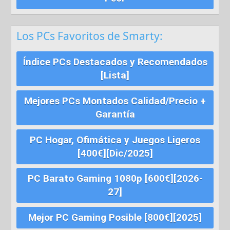
Los PCs Favoritos de Smarty:
Índice PCs Destacados y Recomendados
[Lista]
Mejores PCs Montados Calidad/Precio +
Garantía
PC Hogar, Ofimática y Juegos Ligeros
[400€][Dic/2025]
PC Barato Gaming 1080p [600€][2026-
27]
Mejor PC Gaming Posible [800€][2025]