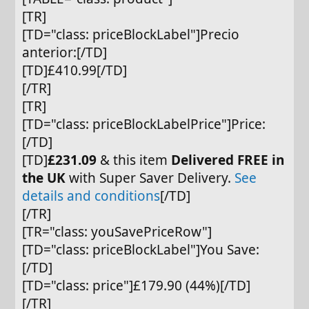
[TR]
[TD="class: priceBlockLabel"]Precio
anterior:[/TD]
[TD]£410.99[/TD]
[/TR]
[TR]
[TD="class: priceBlockLabelPrice"]Price:
[/TD]
[TD]
£231.09
& this item
Delivered FREE in
the UK
with Super Saver Delivery.
See
details and conditions
[/TD]
[/TR]
[TR="class: youSavePriceRow"]
[TD="class: priceBlockLabel"]You Save:
[/TD]
[TD="class: price"]£179.90 (44%)[/TD]
[/TR]