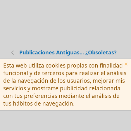
Publicaciones Antiguas... ¿Obsoletas?
Esta web utiliza cookies propias con finalidad
Español (Neutro) Tu
funcional y de terceros para realizar el análisis
Contactarnos
Términos y reglas
de la navegación de los usuarios, mejorar mis
Privacy policy
Ayuda
R
servicios y mostrarte publicidad relacionada
S
S
con tus preferencias mediante el análisis de
®
Community platform by XenForo
© 2010-
tus hábitos de navegación.
2026 XenForo Ltd.