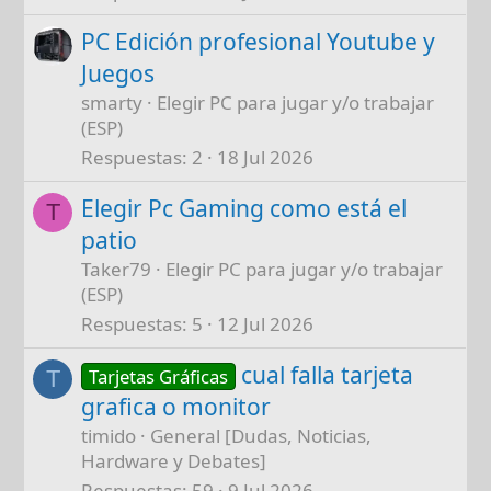
PC Edición profesional Youtube y
Juegos
smarty
Elegir PC para jugar y/o trabajar
(ESP)
Respuestas
2
18 Jul 2026
Elegir Pc Gaming como está el
T
patio
Taker79
Elegir PC para jugar y/o trabajar
(ESP)
Respuestas
5
12 Jul 2026
cual falla tarjeta
Tarjetas Gráficas
T
grafica o monitor
timido
General [Dudas, Noticias,
Hardware y Debates]
Respuestas
59
9 Jul 2026