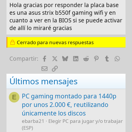
Hola gracias por responder la placa base
es una asus strix b550f gaming wifi y en
cuanto a ver en la BIOS si se puede activar
de allí lo miraré gracias
Cerrado para nuevas respuestas
Facebook
X
Bluesky
LinkedIn
Reddit
Pinterest
Tumblr
Wha
Compartir:
E-mail
Enlace
Últimos mensajes
PC gaming montado para 1440p
E
por unos 2.000 €, reutilizando
únicamente los discos
ebarba21
Elegir PC para jugar y/o trabajar
(ESP)