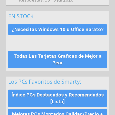
EN STOCK
¿Necesitas Windows 10 u Office Barato?
Todas Las Tarjetas Graficas de Mejor a
Peor
Los PCs Favoritos de Smarty:
Índice PCs Destacados y Recomendados
[Lista]
Mejores PCs Montados Calidad/Precio +