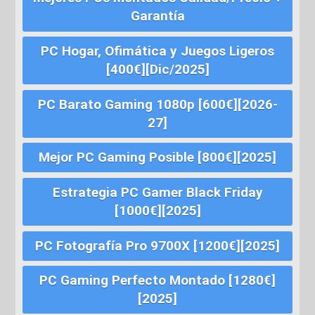
Garantía
PC Hogar, Ofimática y Juegos Ligeros
[400€][Dic/2025]
PC Barato Gaming 1080p [600€][2026-
27]
Mejor PC Gaming Posible [800€][2025]
Estrategia PC Gamer Black Friday
[1000€][2025]
PC Fotografía Pro 9700X [1200€][2025]
PC Gaming Perfecto Montado [1280€]
[2025]