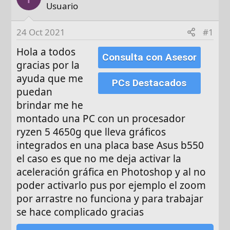
d
Usuario
e
i
24 Oct 2021
#1
n
Hola a todos
i
Consulta con Asesor
gracias por la
c
i
ayuda que me
PCs Destacados
o
puedan
brindar me he
montado una PC con un procesador
ryzen 5 4650g que lleva gráficos
integrados en una placa base Asus b550
el caso es que no me deja activar la
aceleración gráfica en Photoshop y al no
poder activarlo pus por ejemplo el zoom
por arrastre no funciona y para trabajar
se hace complicado gracias