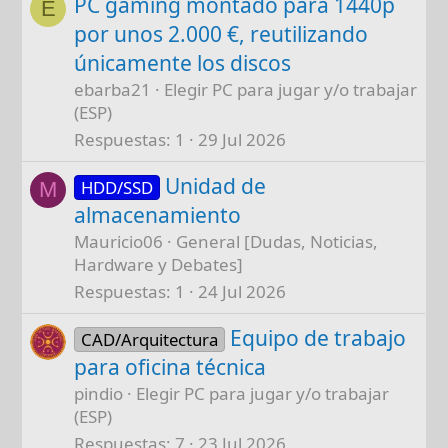
PC gaming montado para 1440p
E
por unos 2.000 €, reutilizando
únicamente los discos
ebarba21
Elegir PC para jugar y/o trabajar
(ESP)
Respuestas
1
29 Jul 2026
Unidad de
HDD/SSD
M
almacenamiento
Mauricio06
General [Dudas, Noticias,
Hardware y Debates]
Respuestas
1
24 Jul 2026
Equipo de trabajo
CAD/Arquitectura
para oficina técnica
pindio
Elegir PC para jugar y/o trabajar
(ESP)
Respuestas
7
23 Jul 2026