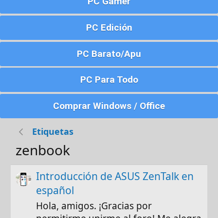
PC Gamer
PC Edición
PC Barato/Apu
PC Para Todo
Comprar Windows / Office
Etiquetas
zenbook
Introducción de ASUS ZenTalk en
español
Hola, amigos. ¡Gracias por