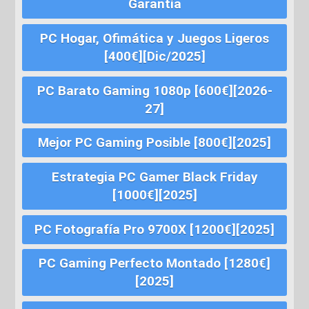
Garantía
PC Hogar, Ofimática y Juegos Ligeros
[400€][Dic/2025]
PC Barato Gaming 1080p [600€][2026-
27]
Mejor PC Gaming Posible [800€][2025]
Estrategia PC Gamer Black Friday
[1000€][2025]
PC Fotografía Pro 9700X [1200€][2025]
PC Gaming Perfecto Montado [1280€]
[2025]