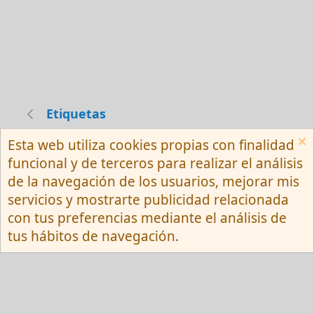
Etiquetas
Esta web utiliza cookies propias con finalidad
Español (Neutro) Tu
funcional y de terceros para realizar el análisis
Contactarnos
Términos y reglas
de la navegación de los usuarios, mejorar mis
Privacy policy
Ayuda
R
servicios y mostrarte publicidad relacionada
S
S
con tus preferencias mediante el análisis de
®
Community platform by XenForo
© 2010-
tus hábitos de navegación.
2026 XenForo Ltd.