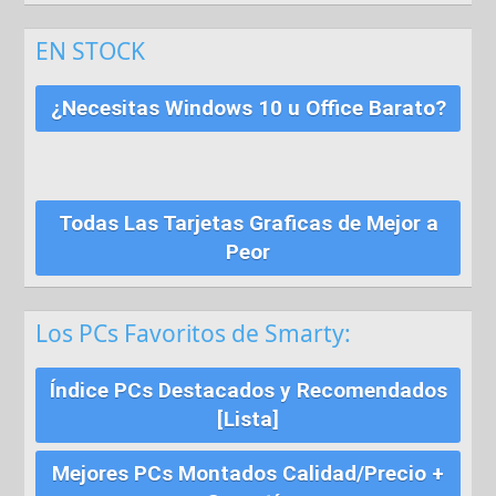
EN STOCK
¿Necesitas Windows 10 u Office Barato?
Todas Las Tarjetas Graficas de Mejor a
Peor
Los PCs Favoritos de Smarty:
Índice PCs Destacados y Recomendados
[Lista]
Mejores PCs Montados Calidad/Precio +