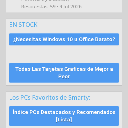
Respuestas
59
9 Jul 2026
EN STOCK
¿Necesitas Windows 10 u Office Barato?
Todas Las Tarjetas Graficas de Mejor a
Peor
Los PCs Favoritos de Smarty:
Índice PCs Destacados y Recomendados
[Lista]