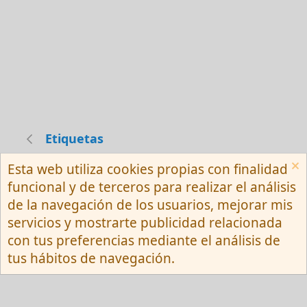
Etiquetas
Esta web utiliza cookies propias con finalidad
Español (Neutro) Tu
funcional y de terceros para realizar el análisis
Contactarnos
Términos y reglas
de la navegación de los usuarios, mejorar mis
Privacy policy
Ayuda
R
servicios y mostrarte publicidad relacionada
S
S
con tus preferencias mediante el análisis de
®
Community platform by XenForo
© 2010-
tus hábitos de navegación.
2026 XenForo Ltd.