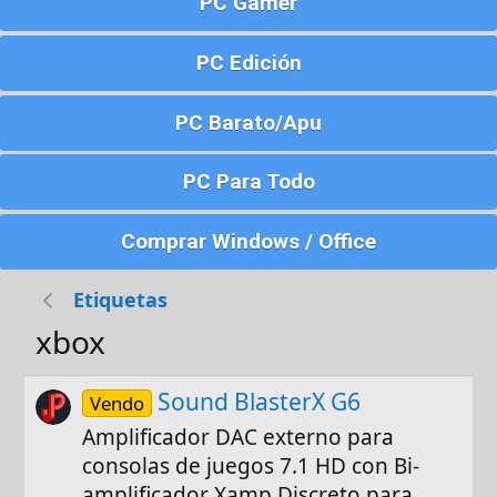
PC Gamer
PC Edición
PC Barato/Apu
PC Para Todo
Comprar Windows / Office
Etiquetas
xbox
Sound BlasterX G6
Vendo
Amplificador DAC externo para
consolas de juegos 7.1 HD con Bi-
amplificador Xamp Discreto para