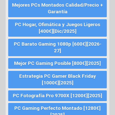
Mejores PCs Montados Calidad/Precio +
Garantía
PC Hogar, Ofimática y Juegos Ligeros
[400€][Dic/2025]
PC Barato Gaming 1080p [600€][2026-
27]
Mejor PC Gaming Posible [800€][2025]
Estrategia PC Gamer Black Friday
[1000€][2025]
PC Fotografía Pro 9700X [1200€][2025]
PC Gaming Perfecto Montado [1280€]
[2025]