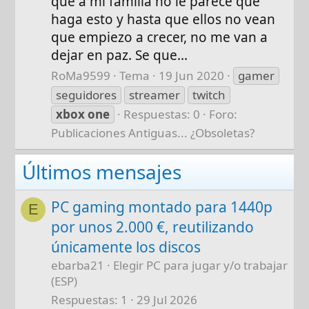
que a mi familia no le parece que
haga esto y hasta que ellos no vean
que empiezo a crecer, no me van a
dejar en paz. Se que...
RoMa9599
Tema
19 Jun 2020
gamer
seguidores
streamer
twitch
xbox
one
Respuestas: 0
Foro:
Publicaciones Antiguas... ¿Obsoletas?
Últimos mensajes
PC gaming montado para 1440p
E
por unos 2.000 €, reutilizando
únicamente los discos
ebarba21
Elegir PC para jugar y/o trabajar
(ESP)
Respuestas
1
29 Jul 2026