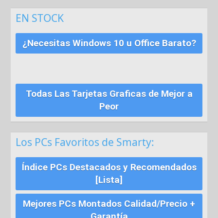
EN STOCK
¿Necesitas Windows 10 u Office Barato?
Todas Las Tarjetas Graficas de Mejor a
Peor
Los PCs Favoritos de Smarty:
Índice PCs Destacados y Recomendados
[Lista]
Mejores PCs Montados Calidad/Precio +
Garantía