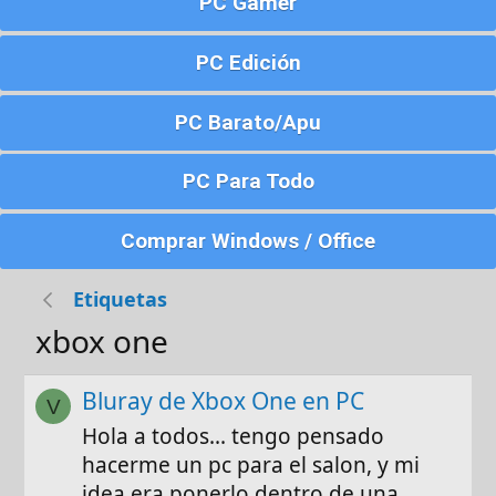
PC Gamer
PC Edición
PC Barato/Apu
PC Para Todo
Comprar Windows / Office
Etiquetas
xbox one
Bluray de Xbox One en PC
V
Hola a todos... tengo pensado
hacerme un pc para el salon, y mi
idea era ponerlo dentro de una