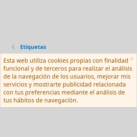
Etiquetas
Esta web utiliza cookies propias con finalidad
Español (Neutro) Tu
funcional y de terceros para realizar el análisis
Contactarnos
Términos y reglas
de la navegación de los usuarios, mejorar mis
Privacy policy
Ayuda
R
servicios y mostrarte publicidad relacionada
S
S
con tus preferencias mediante el análisis de
®
Community platform by XenForo
© 2010-
tus hábitos de navegación.
2026 XenForo Ltd.