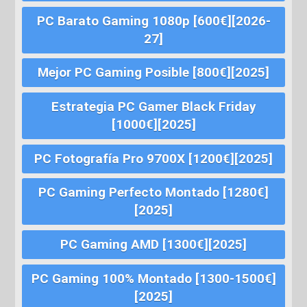
PC Barato Gaming 1080p [600€][2026-
27]
Mejor PC Gaming Posible [800€][2025]
Estrategia PC Gamer Black Friday
[1000€][2025]
PC Fotografía Pro 9700X [1200€][2025]
PC Gaming Perfecto Montado [1280€]
[2025]
PC Gaming AMD [1300€][2025]
PC Gaming 100% Montado [1300-1500€]
[2025]