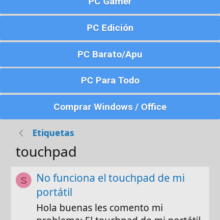
PC Gamer
PC Edición
PC Barato/Apu
PC Para Todo
Comprar Windows / Office
Etiquetas
touchpad
No funciona el touchpad de mi
S
portátil
Hola buenas les comento mi