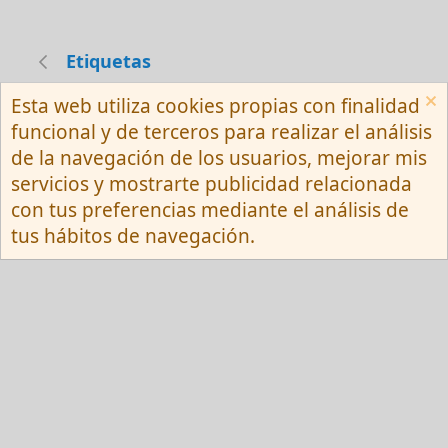
Etiquetas
Esta web utiliza cookies propias con finalidad
Español (Neutro) Tu
funcional y de terceros para realizar el análisis
Contactarnos
Términos y reglas
de la navegación de los usuarios, mejorar mis
Privacy policy
Ayuda
R
servicios y mostrarte publicidad relacionada
S
S
con tus preferencias mediante el análisis de
®
Community platform by XenForo
© 2010-
tus hábitos de navegación.
2026 XenForo Ltd.