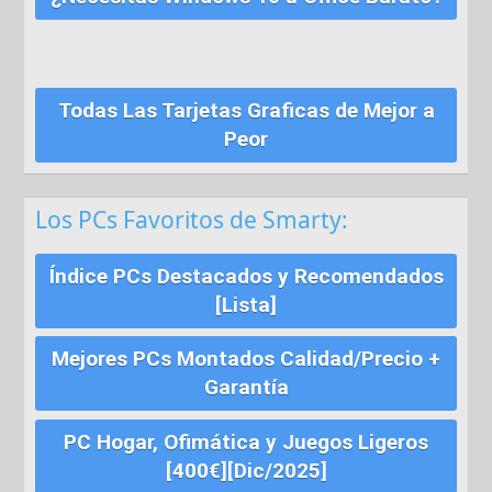
Todas Las Tarjetas Graficas de Mejor a
Peor
Los PCs Favoritos de Smarty:
Índice PCs Destacados y Recomendados
[Lista]
Mejores PCs Montados Calidad/Precio +
Garantía
PC Hogar, Ofimática y Juegos Ligeros
[400€][Dic/2025]