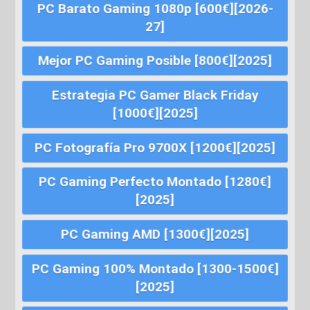
PC Barato Gaming 1080p [600€][2026-
27]
Mejor PC Gaming Posible [800€][2025]
Estrategia PC Gamer Black Friday
[1000€][2025]
PC Fotografía Pro 9700X [1200€][2025]
PC Gaming Perfecto Montado [1280€]
[2025]
PC Gaming AMD [1300€][2025]
PC Gaming 100% Montado [1300-1500€]
[2025]