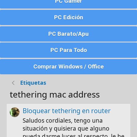
PC Gamer
PC Edición
PC Barato/Apu
PC Para Todo
Comprar Windows / Office
Etiquetas
tethering mac address
Bloquear tethering en router
Saludos cordiales, tengo una
situación y quisiera que alguno
pueda darme luces al respecto, le he