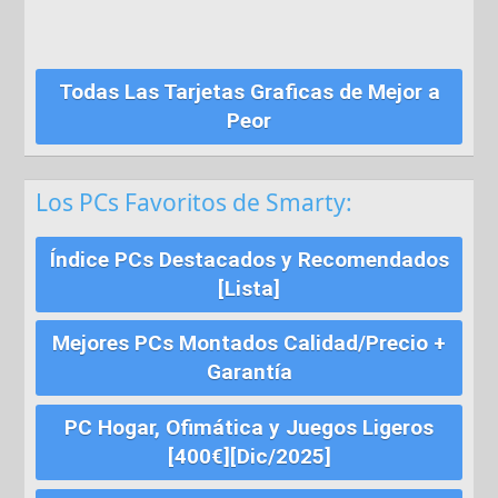
Todas Las Tarjetas Graficas de Mejor a
Peor
Los PCs Favoritos de Smarty:
Índice PCs Destacados y Recomendados
[Lista]
Mejores PCs Montados Calidad/Precio +
Garantía
PC Hogar, Ofimática y Juegos Ligeros
[400€][Dic/2025]