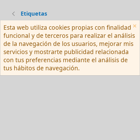
Etiquetas
Esta web utiliza cookies propias con finalidad
Español (Neutro) Tu
funcional y de terceros para realizar el análisis
Contactarnos
Términos y reglas
de la navegación de los usuarios, mejorar mis
Privacy policy
Ayuda
R
servicios y mostrarte publicidad relacionada
S
S
con tus preferencias mediante el análisis de
®
Community platform by XenForo
© 2010-
tus hábitos de navegación.
2026 XenForo Ltd.
Red Fansite.es