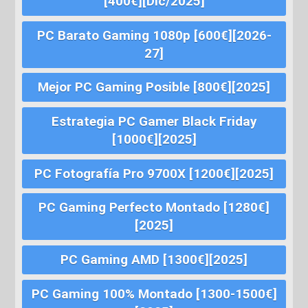
[400€][Dic/2025]
PC Barato Gaming 1080p [600€][2026-
27]
Mejor PC Gaming Posible [800€][2025]
Estrategia PC Gamer Black Friday
[1000€][2025]
PC Fotografía Pro 9700X [1200€][2025]
PC Gaming Perfecto Montado [1280€]
[2025]
PC Gaming AMD [1300€][2025]
PC Gaming 100% Montado [1300-1500€]