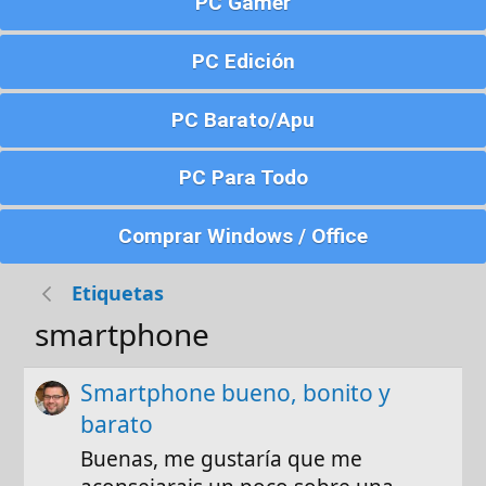
PC Gamer
PC Edición
PC Barato/Apu
PC Para Todo
Comprar Windows / Office
Etiquetas
smartphone
Smartphone bueno, bonito y
barato
Buenas, me gustaría que me