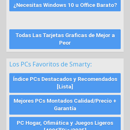
¿Necesitas Windows 10 u Office Barato?
Todas Las Tarjetas Graficas de Mejor a
Peor
Los PCs Favoritos de Smarty:
Índice PCs Destacados y Recomendados
[Lista]
Mejores PCs Montados Calidad/Precio +
Garantía
PC Hogar, Ofimática y Juegos Ligeros