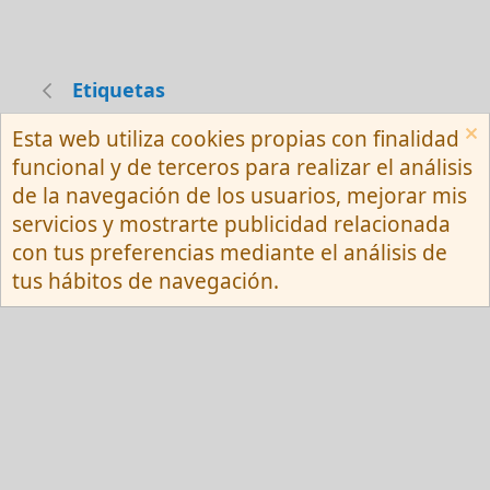
Etiquetas
Esta web utiliza cookies propias con finalidad
Español (Neutro) Tu
funcional y de terceros para realizar el análisis
Contactarnos
Términos y reglas
de la navegación de los usuarios, mejorar mis
Privacy policy
Ayuda
R
servicios y mostrarte publicidad relacionada
S
S
con tus preferencias mediante el análisis de
®
Community platform by XenForo
© 2010-
tus hábitos de navegación.
2026 XenForo Ltd.