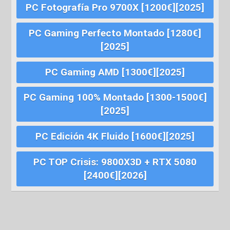
PC Fotografía Pro 9700X [1200€][2025]
PC Gaming Perfecto Montado [1280€]
[2025]
PC Gaming AMD [1300€][2025]
PC Gaming 100% Montado [1300-1500€]
[2025]
PC Edición 4K Fluido [1600€][2025]
PC TOP Crisis: 9800X3D + RTX 5080
[2400€][2026]