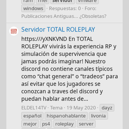
ram
rhel
servidor
vmware
windows
Respuestas: 0
Foro:
Publicaciones Antiguas... ¿Obsoletas?
Servidor TOTAL ROLEPLAY
https:///yXNKVND En TOTAL
ROLEPLAY vivirás la experiencia RP y
simulación de supervivencia que
jamas podrás imaginar! Nuestro
discord no contiene canales típicos
como “chat general” o “tradeos” para
así evitar que los jugadores se
conozcan a traves del discord y
puedan hablar antes de...
ELDEL14TV
Tema
19 May 2020
dayz
español
hispanohablante
livonia
mejor
ps4
roleplay
server