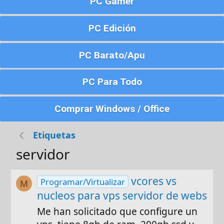
PC Gamer
PC Edición
PC Barato/Apu
PC Para Todo
Comprar Windows / Office
Etiquetas
servidor
vcores vs
Programar/Virtualizar
M
nucleos para vps servidor de webs
Me han solicitado que configure un