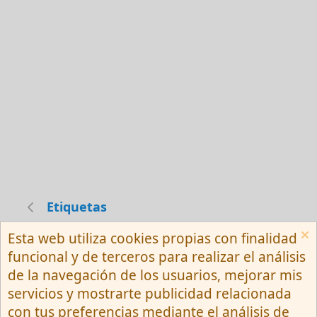
Etiquetas
Esta web utiliza cookies propias con finalidad
Español (Neutro) Tu
funcional y de terceros para realizar el análisis
Contactarnos
Términos y reglas
de la navegación de los usuarios, mejorar mis
Privacy policy
Ayuda
R
servicios y mostrarte publicidad relacionada
S
S
con tus preferencias mediante el análisis de
®
Community platform by XenForo
© 2010-