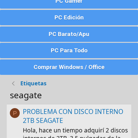
PC Gamer
PC Edición
PC Barato/Apu
PC Para Todo
Comprar Windows / Office
Etiquetas
seagate
PROBLEMA CON DISCO INTERNO
P
2TB SEAGATE
Hola, hace un tiempo adquirí 2 discos