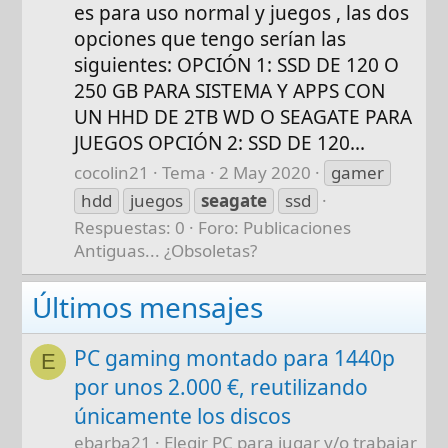
es para uso normal y juegos , las dos
opciones que tengo serían las
siguientes: OPCIÓN 1: SSD DE 120 O
250 GB PARA SISTEMA Y APPS CON
UN HHD DE 2TB WD O SEAGATE PARA
JUEGOS OPCIÓN 2: SSD DE 120...
cocolin21
Tema
2 May 2020
gamer
hdd
juegos
seagate
ssd
Respuestas: 0
Foro:
Publicaciones
Antiguas... ¿Obsoletas?
Últimos mensajes
PC gaming montado para 1440p
E
por unos 2.000 €, reutilizando
únicamente los discos
ebarba21
Elegir PC para jugar y/o trabajar