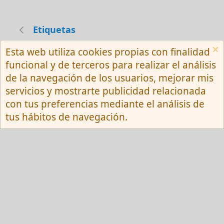
Etiquetas
Esta web utiliza cookies propias con finalidad
Español (Neutro) Tu
funcional y de terceros para realizar el análisis
Contactarnos
Términos y reglas
de la navegación de los usuarios, mejorar mis
Privacy policy
Ayuda
R
servicios y mostrarte publicidad relacionada
S
S
con tus preferencias mediante el análisis de
®
Community platform by XenForo
© 2010-
tus hábitos de navegación.
2026 XenForo Ltd.