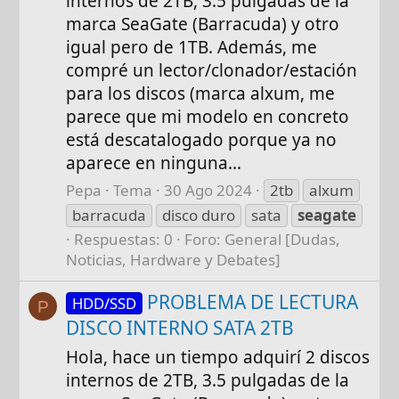
internos de 2TB, 3.5 pulgadas de la
marca SeaGate (Barracuda) y otro
igual pero de 1TB. Además, me
compré un lector/clonador/estación
para los discos (marca alxum, me
parece que mi modelo en concreto
está descatalogado porque ya no
aparece en ninguna...
Pepa
Tema
30 Ago 2024
2tb
alxum
barracuda
disco duro
sata
seagate
Respuestas: 0
Foro:
General [Dudas,
Noticias, Hardware y Debates]
PROBLEMA DE LECTURA
HDD/SSD
P
DISCO INTERNO SATA 2TB
Hola, hace un tiempo adquirí 2 discos
internos de 2TB, 3.5 pulgadas de la