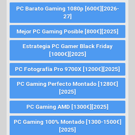
PC Barato Gaming 1080p [600€][2026-
27]
Mejor PC Gaming Posible [800€][2025]
Estrategia PC Gamer Black Friday
[1000€][2025]
PC Fotografía Pro 9700X [1200€][2025]
PC Gaming Perfecto Montado [1280€]
[2025]
PC Gaming AMD [1300€][2025]
PC Gaming 100% Montado [1300-1500€]
[2025]