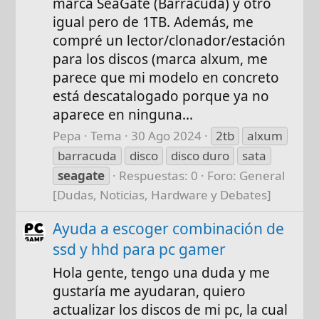
marca SeaGate (Barracuda) y otro
igual pero de 1TB. Además, me
compré un lector/clonador/estación
para los discos (marca alxum, me
parece que mi modelo en concreto
está descatalogado porque ya no
aparece en ninguna...
Pepa
Tema
30 Ago 2024
2tb
alxum
barracuda
disco
disco duro
sata
seagate
Respuestas: 0
Foro:
General
[Dudas, Noticias, Hardware y Debates]
Ayuda a escoger combinación de
ssd y hhd para pc gamer
Hola gente, tengo una duda y me
gustaría me ayudaran, quiero
actualizar los discos de mi pc, la cual