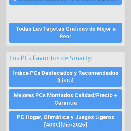
Todas Las Tarjetas Graficas de Mejor a
Peor
Los PCs Favoritos de Smarty:
Índice PCs Destacados y Recomendados
[Lista]
Mejores PCs Montados Calidad/Precio +
Garantía
PC Hogar, Ofimática y Juegos Ligeros
[400€][Dic/2025]