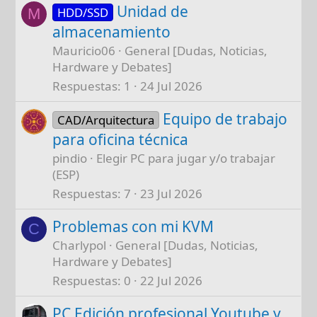
Unidad de
HDD/SSD
M
almacenamiento
Mauricio06
General [Dudas, Noticias,
Hardware y Debates]
Respuestas
1
24 Jul 2026
Equipo de trabajo
CAD/Arquitectura
para oficina técnica
pindio
Elegir PC para jugar y/o trabajar
(ESP)
Respuestas
7
23 Jul 2026
Problemas con mi KVM
C
Charlypol
General [Dudas, Noticias,
Hardware y Debates]
Respuestas
0
22 Jul 2026
PC Edición profesional Youtube y