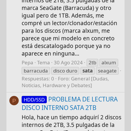
internos de 2TB, 3.5 pulgadas de la
marca SeaGate (Barracuda) y otro
igual pero de 1TB. Además, me
compré un lector/clonador/estación
para los discos (marca alxum, me
parece que mi modelo en concreto
está descatalogado porque ya no
aparece en ninguna...
Pepa
Tema
30 Ago 2024
2tb
alxum
barracuda
disco duro
sata
seagate
Respuestas: 0
Foro:
General [Dudas,
Noticias, Hardware y Debates]
PROBLEMA DE LECTURA
HDD/SSD
P
DISCO INTERNO SATA 2TB
Hola, hace un tiempo adquirí 2 discos
internos de 2TB, 3.5 pulgadas de la