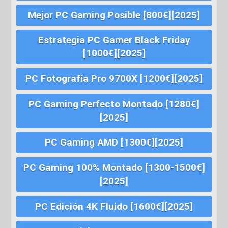
Mejor PC Gaming Posible [800€][2025]
Estrategia PC Gamer Black Friday
[1000€][2025]
PC Fotografía Pro 9700X [1200€][2025]
PC Gaming Perfecto Montado [1280€]
[2025]
PC Gaming AMD [1300€][2025]
PC Gaming 100% Montado [1300-1500€]
[2025]
PC Edición 4K Fluido [1600€][2025]