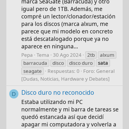
marca SeaGate (Barracuda) y otro
igual pero de 1TB. Además, me
compré un lector/clonador/estación
para los discos (marca alxum, me
parece que mi modelo en concreto
está descatalogado porque ya no
aparece en ninguna...
Pepa
Tema
30 Ago 2024
2tb
alxum
barracuda
disco
disco duro
sata
seagate
Respuestas: 0
Foro:
General
[Dudas, Noticias, Hardware y Debates]
Disco duro no reconocido
D
Estaba utilizando mi PC
normalmente y mi barra de tareas se
quedó estancada así que decidí
apagar mi computadora y volverla a