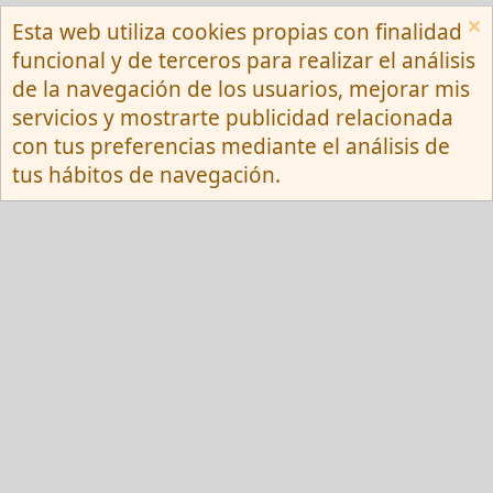
Esta web utiliza cookies propias con finalidad
Español (Neutro) Tu
funcional y de terceros para realizar el análisis
Contactarnos
Términos y reglas
de la navegación de los usuarios, mejorar mis
Privacy policy
Ayuda
R
servicios y mostrarte publicidad relacionada
S
S
con tus preferencias mediante el análisis de
®
Community platform by XenForo
© 2010-
tus hábitos de navegación.
2026 XenForo Ltd.
Red Fansite.es
Esta web usa cookies y participa en el Programa de Afiliados de Amazon EU, un
programa de publicidad para afiliados diseñado para ofrecer a sitios web un