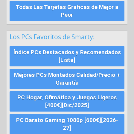
Todas Las Tarjetas Graficas de Mejor a
Peor
Los PCs Favoritos de Smarty:
Índice PCs Destacados y Recomendados
[Lista]
Mejores PCs Montados Calidad/Precio +
Garantía
PC Hogar, Ofimática y Juegos Ligeros
[400€][Dic/2025]
PC Barato Gaming 1080p [600€][2026-
27]