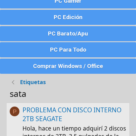
PC Gamer
PC Edición
PC Barato/Apu
PC Para Todo
Comprar Windows / Office
Etiquetas
sata
PROBLEMA CON DISCO INTERNO
P
2TB SEAGATE
Hola, hace un tiempo adquirí 2 discos