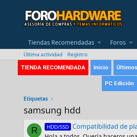
Tiendas Recomendadas
Foros
Última actividad
Registro
TIENDA RECOMENDADA
Inicio
Último
PC Edición
Etiquetas
samsung hdd
Compatibilidad de p
HDD/SSD
R
Hola a todos. Quería haceros un