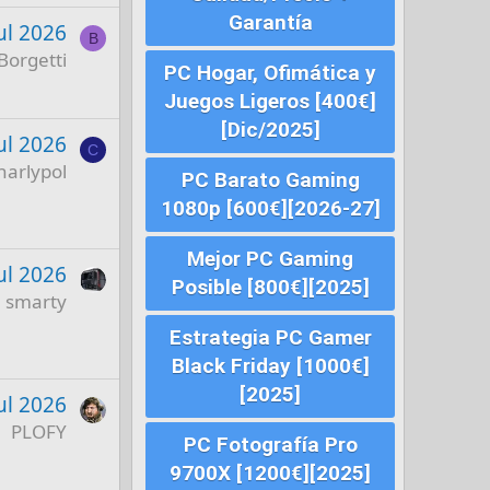
Garantía
ul 2026
B
Borgetti
PC Hogar, Ofimática y
Juegos Ligeros [400€]
[Dic/2025]
ul 2026
C
harlypol
PC Barato Gaming
1080p [600€][2026-27]
Mejor PC Gaming
ul 2026
Posible [800€][2025]
smarty
Estrategia PC Gamer
Black Friday [1000€]
[2025]
ul 2026
PLOFY
PC Fotografía Pro
9700X [1200€][2025]