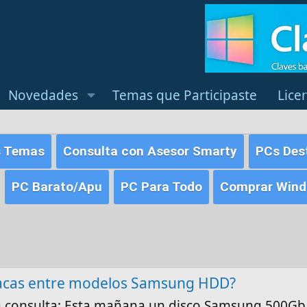
Novedades
Temas que Participaste
Lice
s Temas
Consulta con Asesor Smarty
PCs Des
PC Barato/Apu
PC Para Todo
Comprar Windo
lacas entre modelos Samsung HDD?
a consulta: Esta mañana un disco Samsung 500Gb