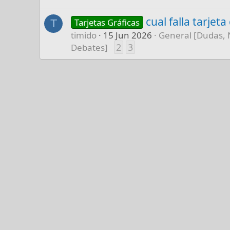
cual falla tarjet
Tarjetas Gráficas
T
timido
15 Jun 2026
General [Dudas, 
2
3
Debates]