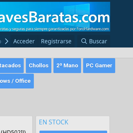
ncias Windows
Acceder
Registrarse
Red Fansite.es
Buscar
tacados
Chollos
2ª Mano
PC Gamer
ws / Office
EN STOCK
 (HD502IJ)