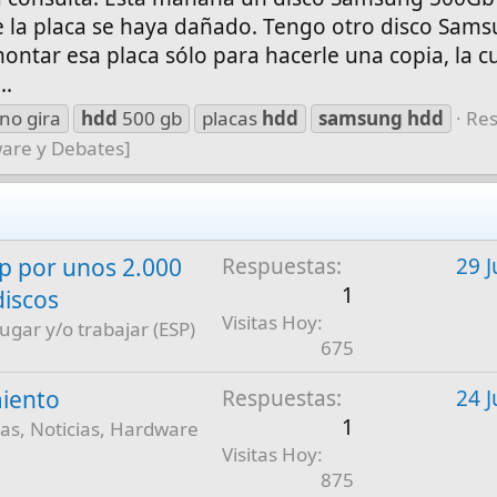
ue la placa se haya dañado. Tengo otro disco Sam
ontar esa placa sólo para hacerle una copia, la c
..
 no gira
hdd
500 gb
placas
hdd
samsung
hdd
Res
ware y Debates]
 por unos 2.000
Respuestas
29 J
1
discos
Visitas Hoy
jugar y/o trabajar (ESP)
675
iento
Respuestas
24 J
1
as, Noticias, Hardware
Visitas Hoy
875