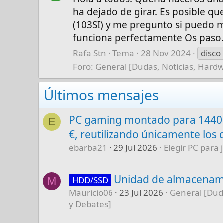
ha dejado de girar. Es posible q
(103SI) y me pregunto si puedo m
funciona perfectamente Os paso.
Rafa Stn
Tema
28 Nov 2024
disco
Foro:
General [Dudas, Noticias, Hard
Últimos mensajes
PC gaming montado para 1440p
E
€, reutilizando únicamente los 
ebarba21
29 Jul 2026
Elegir PC para 
Unidad de almacenam
HDD/SSD
M
Mauricio06
23 Jul 2026
General [Dud
y Debates]