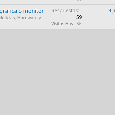
a grafica o monitor
Respuestas
9 
59
Noticias, Hardware y
Visitas Hoy
5K