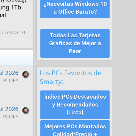
¿Necesitas Windows 10
sung 1Tb
u Office Barato?
ual
puestas: 0
Todas Las Tarjetas
Graficas de Mejor a
Peor
Los PCs Favoritos de
ul 2026
PLOFY
Smarty:
Índice PCs Destacados
y Recomendados
ul 2026
[Lista]
PLOFY
Mejores PCs Montados
Calidad/Precio +