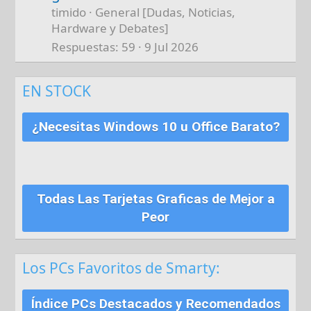
timido
General [Dudas, Noticias,
Hardware y Debates]
Respuestas
59
9 Jul 2026
EN STOCK
¿Necesitas Windows 10 u Office Barato?
Todas Las Tarjetas Graficas de Mejor a
Peor
Los PCs Favoritos de Smarty:
Índice PCs Destacados y Recomendados