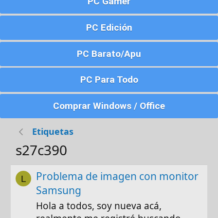
PC Gamer
PC Edición
PC Barato/Apu
PC Para Todo
Comprar Windows / Office
Etiquetas
s27c390
Problema de imagen con monitor
L
Samsung
Hola a todos, soy nueva acá,