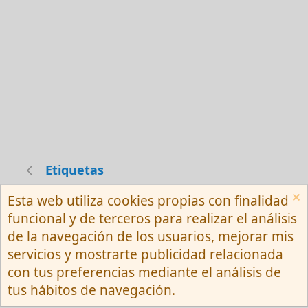
Etiquetas
Esta web utiliza cookies propias con finalidad
Español (Neutro) Tu
funcional y de terceros para realizar el análisis
Contactarnos
Términos y reglas
de la navegación de los usuarios, mejorar mis
Privacy policy
Ayuda
R
servicios y mostrarte publicidad relacionada
S
S
con tus preferencias mediante el análisis de
®
Community platform by XenForo
© 2010-
tus hábitos de navegación.
2026 XenForo Ltd.