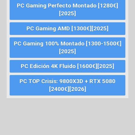
PC Gaming Perfecto Montado [1280€]
[2025]
PC Gaming AMD [1300€][2025]
PC Gaming 100% Montado [1300-1500€]
[2025]
PC Edición 4K Fluido [1600€][2025]
PC TOP Crisis: 9800X3D + RTX 5080
[2400€][2026]