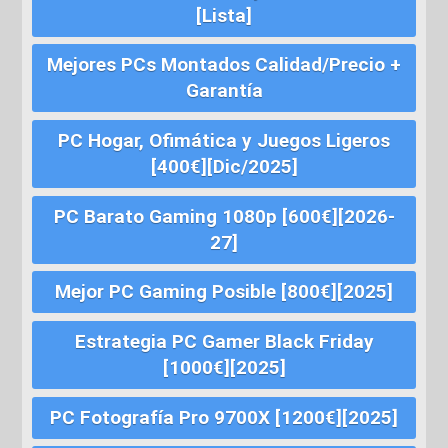
[Lista]
Mejores PCs Montados Calidad/Precio +
Garantía
PC Hogar, Ofimática y Juegos Ligeros
[400€][Dic/2025]
PC Barato Gaming 1080p [600€][2026-
27]
Mejor PC Gaming Posible [800€][2025]
Estrategia PC Gamer Black Friday
[1000€][2025]
PC Fotografía Pro 9700X [1200€][2025]