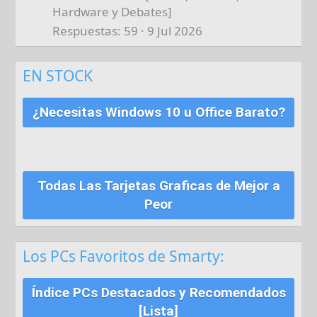
Hardware y Debates]
Respuestas
59
9 Jul 2026
EN STOCK
¿Necesitas Windows 10 u Office Barato?
Todas Las Tarjetas Graficas de Mejor a
Peor
Los PCs Favoritos de Smarty:
Índice PCs Destacados y Recomendados
[Lista]