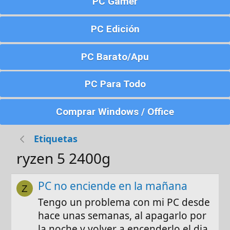
PC Gamer
PC Edición
PC Barato/Apu
PC Para Todo
Comprar Windows / Office
Etiquetas
ryzen 5 2400g
PC no enciende en la mañana
Z
Tengo un problema con mi PC desde
hace unas semanas, al apagarlo por
la noche y volver a encenderlo el dia