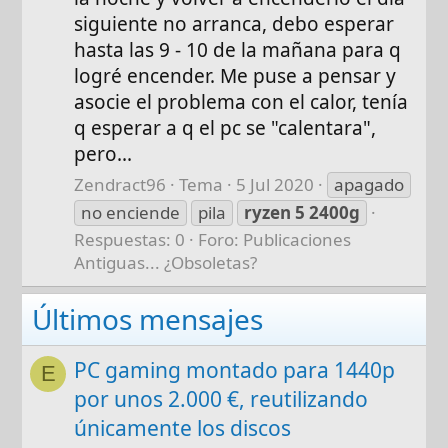
siguiente no arranca, debo esperar
hasta las 9 - 10 de la mañana para q
logré encender. Me puse a pensar y
asocie el problema con el calor, tenía
q esperar a q el pc se "calentara",
pero...
Zendract96
Tema
5 Jul 2020
apagado
no enciende
pila
ryzen
5
2400g
Respuestas: 0
Foro:
Publicaciones
Antiguas... ¿Obsoletas?
Últimos mensajes
PC gaming montado para 1440p
E
por unos 2.000 €, reutilizando
únicamente los discos