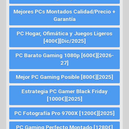
Mejores PCs Montados Calidad/Precio +
Garantía
PC Hogar, Ofimática y Juegos Ligeros
[400€][Dic/2025]
PC Barato Gaming 1080p [600€][2026-
27]
Mejor PC Gaming Posible [800€][2025]
Estrategia PC Gamer Black Friday
[1000€][2025]
PC Fotografía Pro 9700X [1200€][2025]
PC Gaming Perfecto Montado [1280€]