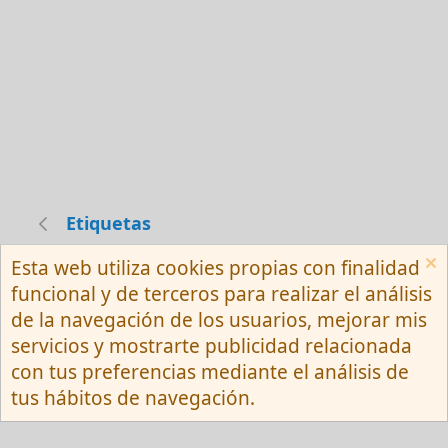
Etiquetas
Esta web utiliza cookies propias con finalidad
Español (Neutro) Tu
funcional y de terceros para realizar el análisis
Contactarnos
Términos y reglas
de la navegación de los usuarios, mejorar mis
Privacy policy
Ayuda
R
servicios y mostrarte publicidad relacionada
S
S
con tus preferencias mediante el análisis de
®
Community platform by XenForo
© 2010-
tus hábitos de navegación.
2026 XenForo Ltd.